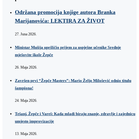
Održana promocija knjige autora Branka
Marijanovića: LEKTIRA ZA ŽIVOT
27. Juna 2026.
Ministar Mušija upriličio prijem za uspješne učenike Srednje
mješovite škole Žepče
26. Maja 2026.
Završen prvi “Žepče Masters”: Mario Željo Milošević odnio titulu
šampiona!
24. Maja 2026.
Tešanj, Žepče i Vareš: Kada mladi biraju znanje, zdravlje i zajednicu
umjesto improvizacije
13. Maja 2026.