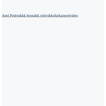
Anel Podojak
kk bosna
kk orlovik
košarka
sport
video