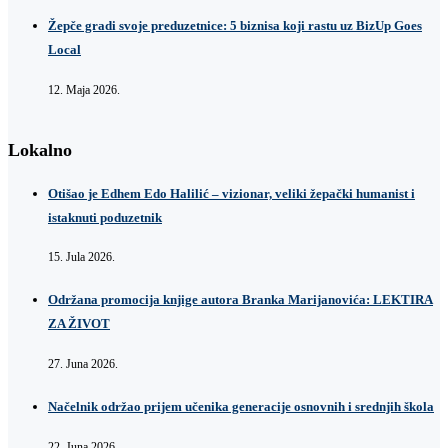
Žepče gradi svoje preduzetnice: 5 biznisa koji rastu uz BizUp Goes
Local
12. Maja 2026.
Lokalno
Otišao je Edhem Edo Halilić – vizionar, veliki žepački humanist i
istaknuti poduzetnik
15. Jula 2026.
Održana promocija knjige autora Branka Marijanovića: LEKTIRA
ZA ŽIVOT
27. Juna 2026.
Načelnik održao prijem učenika generacije osnovnih i srednjih škola
22. Juna 2026.