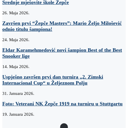
Srednje mješovite škole Žepče
26. Maja 2026.
Završen prvi “Žepče Masters”: Mario Željo Milošević
odnio titulu šampiona!
24. Maja 2026.
Eldar Karamehmedović novi šampion Best of the Best
Snooker lige
14. Maja 2026.
Uspješno završen prvi dan turnira „2. Zimski
Internacional Cup“ u Željeznom Polju
31. Januara 2026.
Foto: Veterani NK Žepče 1919 na turniru u Stuttgartu
19. Januara 2026.