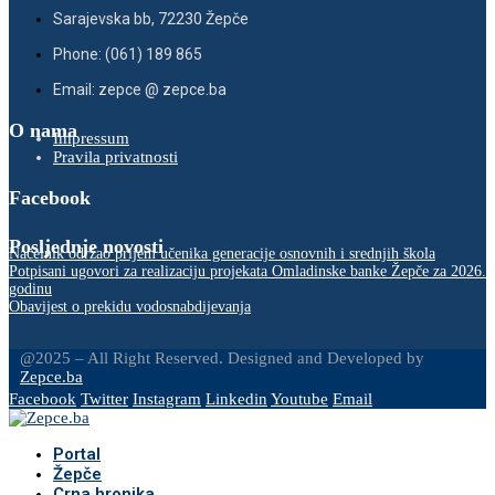
Sarajevska bb, 72230 Žepče
Phone: (061) 189 865
Email: zepce @ zepce.ba
O nama
Impressum
Pravila privatnosti
Facebook
Posljednje novosti
Načelnik održao prijem učenika generacije osnovnih i srednjih škola
Potpisani ugovori za realizaciju projekata Omladinske banke Žepče za 2026.
godinu
Obavijest o prekidu vodosnabdijevanja
@2025 – All Right Reserved. Designed and Developed by
Zepce.ba
Facebook
Twitter
Instagram
Linkedin
Youtube
Email
Portal
Žepče
Crna hronika