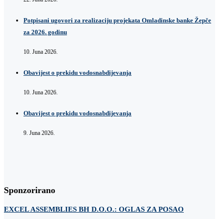
Potpisani ugovori za realizaciju projekata Omladinske banke Žepče
za 2026. godinu
10. Juna 2026.
Obavijest o prekidu vodosnabdijevanja
10. Juna 2026.
Obavijest o prekidu vodosnabdijevanja
9. Juna 2026.
Sponzorirano
EXCEL ASSEMBLIES BH D.O.O.: OGLAS ZA POSAO