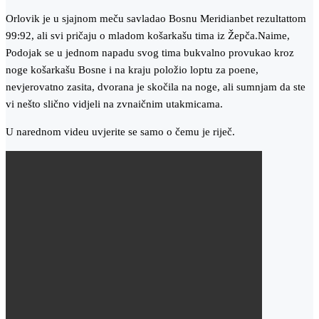
Orlovik je u sjajnom meču savladao Bosnu Meridianbet rezultattom
99:92, ali svi pričaju o mladom košarkašu tima iz Žepča.Naime,
Podojak se u jednom napadu svog tima bukvalno provukao kroz
noge košarkašu Bosne i na kraju položio loptu za poene,
nevjerovatno zasita, dvorana je skočila na noge, ali sumnjam da ste
vi nešto slično vidjeli na zvnaičnim utakmicama.
U narednom videu uvjerite se samo o čemu je riječ.