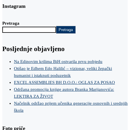
Instagram
Pretraga
Pretraga
Posljednje objavljeno
Na Edinovim krilima BiH ostvarila prvu pobjedu
Otišao je Edhem Edo Halilić – vizionar, veliki žepački
humanist i istaknuti poduzetnik
EXCEL ASSEMBLIES BH D.O.O.: OGLAS ZA POSAO
Održana promocija knjige autora Branka Marijanovića:
LEKTIRA ZA ŽIVOT
Načelnik održao prijem učenika generacije osnovnih i srednjih
škola
Foto priče