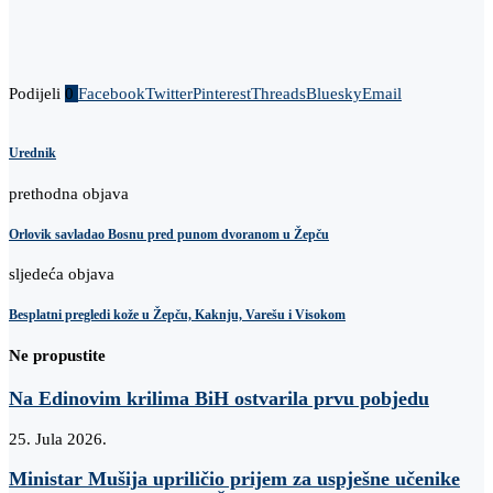
Podijeli
0
Facebook
Twitter
Pinterest
Threads
Bluesky
Email
Urednik
prethodna objava
Orlovik savladao Bosnu pred punom dvoranom u Žepču
sljedeća objava
Besplatni pregledi kože u Žepču, Kaknju, Varešu i Visokom
Ne propustite
Na Edinovim krilima BiH ostvarila prvu pobjedu
25. Jula 2026.
Ministar Mušija upriličio prijem za uspješne učenike