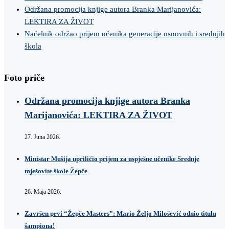
Održana promocija knjige autora Branka Marijanovića:
LEKTIRA ZA ŽIVOT
Načelnik održao prijem učenika generacije osnovnih i srednjih
škola
Foto priče
Održana promocija knjige autora Branka
Marijanovića: LEKTIRA ZA ŽIVOT
27. Juna 2026.
Ministar Mušija upriličio prijem za uspješne učenike Srednje
mješovite škole Žepče
26. Maja 2026.
Završen prvi “Žepče Masters”: Mario Željo Milošević odnio titulu
šampiona!