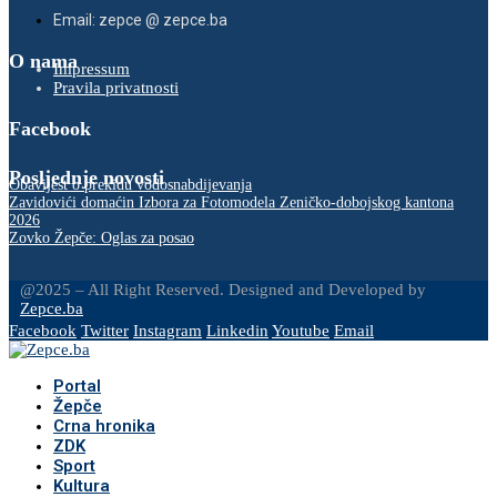
Email: zepce @ zepce.ba
O nama
Impressum
Pravila privatnosti
Facebook
Posljednje novosti
Obavijest o prekidu vodosnabdijevanja
Zavidovići domaćin Izbora za Fotomodela Zeničko-dobojskog kantona
2026
Zovko Žepče: Oglas za posao
@2025 – All Right Reserved. Designed and Developed by
Zepce.ba
Facebook
Twitter
Instagram
Linkedin
Youtube
Email
Portal
Žepče
Crna hronika
ZDK
Sport
Kultura