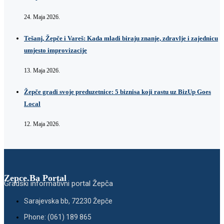
24. Maja 2026.
Tešanj, Žepče i Vareš: Kada mladi biraju znanje, zdravlje i zajednicu
umjesto improvizacije
13. Maja 2026.
Žepče gradi svoje preduzetnice: 5 biznisa koji rastu uz BizUp Goes
Local
12. Maja 2026.
Zepce.Ba Portal
Gradski informativni portal Žepča
Sarajevska bb, 72230 Žepče
Phone: (061) 189 865