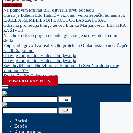
Ponedjeljak, 10 Augusta, 2026
Izdvojeno
Na Edinovim krilima BiH ostvarila prvu pobjedu
Otišao je Edhem Edo Halilić – vizionar, veliki žepački humanist i...
EXCEL ASSEMBLIES BH D.O.O.: OGLAS ZA POSAO
Održana promocija knjige autora Branka Marijanovića: LEKTIRA
ZA ŽIVOT
Načelnik održao prijem učenika generacije osnovnih i srednjih
škola
Potpisani ugovori za realizaciju projekata Omladinske banke Žepče
za 2026. godinu
Obavijest o prekidu vodosnabdijevanja
Obavijest o prekidu vodosnabdijevanja
Zavidovići domaćin Izbora za Fotomodela Zeničko-dobojskog
kantona 2026
Zovko Žepče: Oglas za posao
POŠALJITE NAM VIJEST
Traži
Traži
Portal
Žepče
Crna hronika