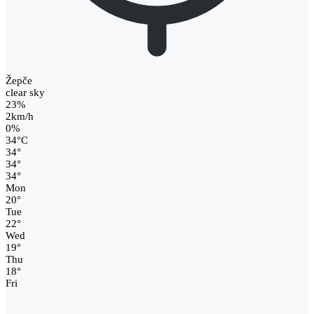
Žepče
clear sky
23%
2km/h
0%
34
°
C
34
°
34
°
34
°
Mon
20
°
Tue
22
°
Wed
19
°
Thu
18
°
Fri