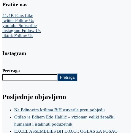
Pratite nas
41.4K
Fans
Like
twitter
Follow Us
youtube
Subscribe
instagram
Follow Us
tiktok
Follow Us
Instagram
Pretraga
Pretraga
Posljednje objavljeno
Na Edinovim krilima BiH ostvarila prvu pobjedu
Otišao je Edhem Edo Halilić – vizionar, veliki žepački
humanist i istaknuti poduzetnik
EXCEL ASSEMBLIES BH D.O.O.: OGLAS ZA POSAO