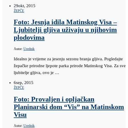
29
okt, 2015
ŽEPČE
Foto: Jesnja idila Matinskog Visa –
Ljubitelji gljiva uživaju u njihovim
plodovima
Autor:
Urednik
Idealno je vrijeme za jesenju sezonu branja gljiva. Pogledajte
žepačke prirodne ljepote parka prirode Matinskog Visa. Za sve
ljubitelje gljiva, ovo je …
6
sep, 2015
ŽEPČE
Foto: Provaljen i opljačkan
Planinarski dom “Vis” na Matinskom
Visu
Autor:
Urednik