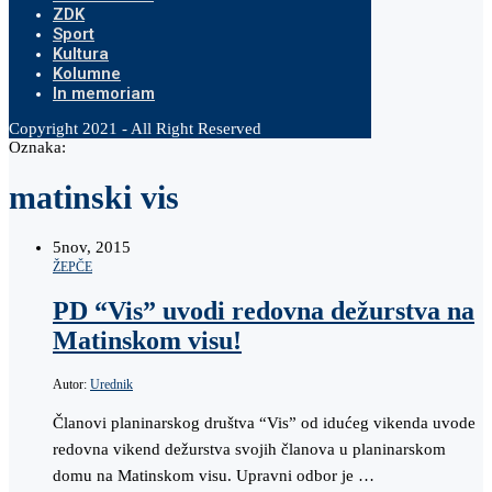
ZDK
Sport
Kultura
Kolumne
In memoriam
Copyright 2021 - All Right Reserved
Oznaka:
matinski vis
5
nov, 2015
ŽEPČE
PD “Vis” uvodi redovna dežurstva na
Matinskom visu!
Autor:
Urednik
Članovi planinarskog društva “Vis” od idućeg vikenda uvode
redovna vikend dežurstva svojih članova u planinarskom
domu na Matinskom visu. Upravni odbor je …