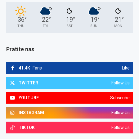
36
°
22
°
19
°
19
°
21
°
THU
FRI
SAT
SUN
MON
Pratite nas
41.4K
Fans
Like
TWITTER
Follow Us
YOUTUBE
Subscribe
INSTAGRAM
Follow Us
TIKTOK
Follow Us