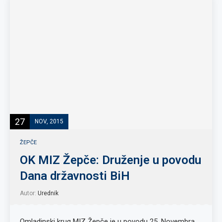
27
NOV, 2015
ŽEPČE
OK MIZ Žepče: Druženje u povodu
Dana državnosti BiH
Autor:
Urednik
Omladinski krug MIZ Žepče je u povodu 25. Novembra