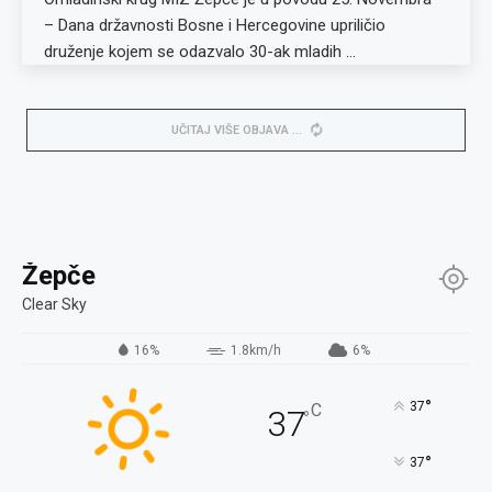
– Dana državnosti Bosne i Hercegovine upriličio
druženje kojem se odazvalo 30-ak mladih …
UČITAJ VIŠE OBJAVA
Žepče
Clear Sky
16%
1.8km/h
6%
°
37
C
37
°
°
37