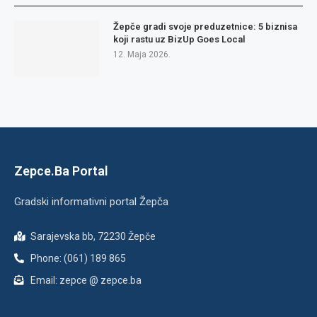
Žepče gradi svoje preduzetnice: 5 biznisa
koji rastu uz BizUp Goes Local
12. Maja 2026.
Zepce.Ba Portal
Gradski informativni portal Žepča
Sarajevska bb, 72230 Žepče
Phone: (061) 189 865
Email: zepce @ zepce.ba