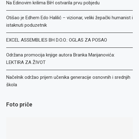
Na Edinovim krilima BiH ostvarila prvu pobjedu
Otišao je Edhem Edo Halilić – vizionar, veliki žepački humanist i
istaknuti poduzetnik
EXCEL ASSEMBLIES BH D.O.O.: OGLAS ZA POSAO
Održana promocija knjige autora Branka Marijanovića:
LEKTIRA ZA ŽIVOT
Načelnik održao prijem učenika generacije osnovnih i srednjih
škola
Foto priče