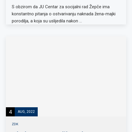
S obzirom da JU Centar za socijalni rad Žepče ima
konstantno pitanja o ostvarivanju naknada žena-majki
porodilja, a koja su uslijedila nakon …
4
AUG, 2022
ZDK