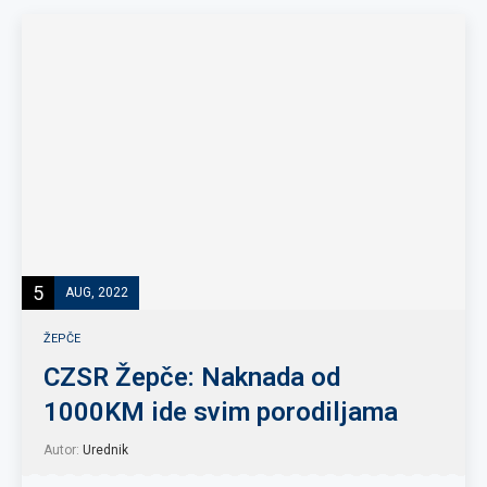
5
AUG, 2022
ŽEPČE
CZSR Žepče: Naknada od
1000KM ide svim porodiljama
Autor:
Urednik