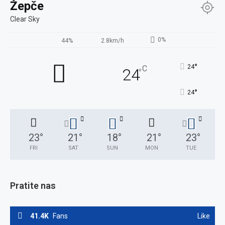
Žepče
Clear Sky
0%
44%
2.8km/h
°
24
C
24
°
°
24
23
°
21
°
18
°
21
°
23
°
FRI
SAT
SUN
MON
TUE
Pratite nas
41.4K
Fans
Like