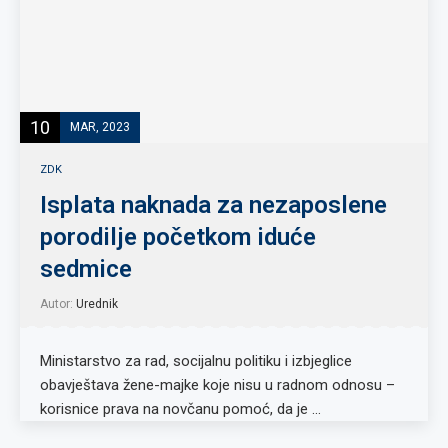
10
MAR, 2023
ZDK
Isplata naknada za nezaposlene
porodilje početkom iduće
sedmice
Autor:
Urednik
Ministarstvo za rad, socijalnu politiku i izbjeglice
obavještava žene-majke koje nisu u radnom odnosu –
korisnice prava na novčanu pomoć, da je …