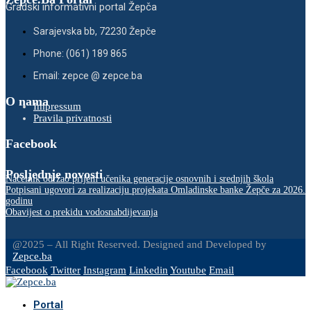
Gradski informativni portal Žepča
Sarajevska bb, 72230 Žepče
Phone: (061) 189 865
Email: zepce @ zepce.ba
O nama
Impressum
Pravila privatnosti
Facebook
Posljednje novosti
Načelnik održao prijem učenika generacije osnovnih i srednjih škola
Potpisani ugovori za realizaciju projekata Omladinske banke Žepče za 2026.
godinu
Obavijest o prekidu vodosnabdijevanja
@2025 – All Right Reserved. Designed and Developed by
Zepce.ba
Facebook
Twitter
Instagram
Linkedin
Youtube
Email
Portal