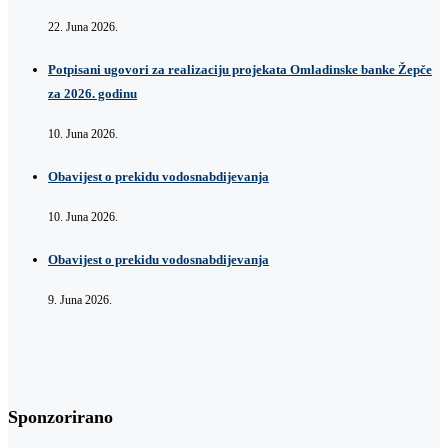
22. Juna 2026.
Potpisani ugovori za realizaciju projekata Omladinske banke Žepče
za 2026. godinu
10. Juna 2026.
Obavijest o prekidu vodosnabdijevanja
10. Juna 2026.
Obavijest o prekidu vodosnabdijevanja
9. Juna 2026.
Sponzorirano