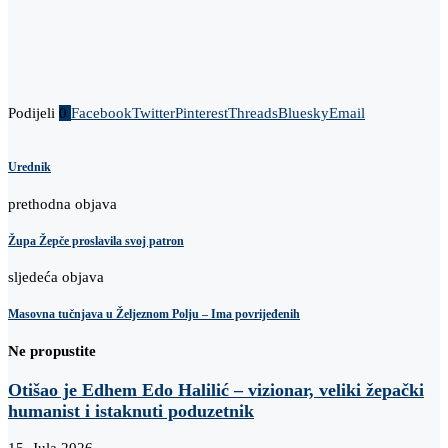
Podijeli
0
Facebook
Twitter
Pinterest
Threads
Bluesky
Email
Urednik
prethodna objava
Župa Žepče proslavila svoj patron
sljedeća objava
Masovna tučnjava u Željeznom Polju – Ima povrijeđenih
Ne propustite
Otišao je Edhem Edo Halilić – vizionar, veliki žepački
humanist i istaknuti poduzetnik
15. Jula 2026.