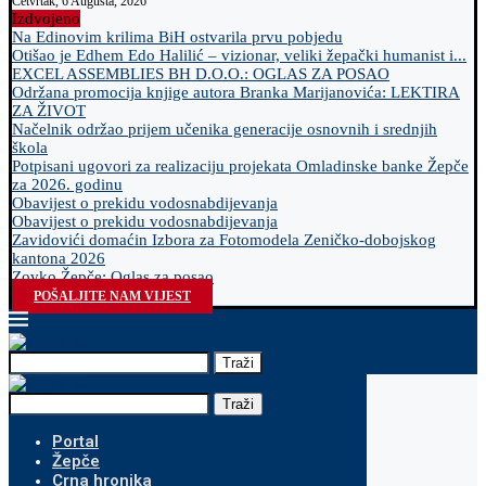
Četvrtak, 6 Augusta, 2026
Izdvojeno
Na Edinovim krilima BiH ostvarila prvu pobjedu
Otišao je Edhem Edo Halilić – vizionar, veliki žepački humanist i...
EXCEL ASSEMBLIES BH D.O.O.: OGLAS ZA POSAO
Održana promocija knjige autora Branka Marijanovića: LEKTIRA
ZA ŽIVOT
Načelnik održao prijem učenika generacije osnovnih i srednjih
škola
Potpisani ugovori za realizaciju projekata Omladinske banke Žepče
za 2026. godinu
Obavijest o prekidu vodosnabdijevanja
Obavijest o prekidu vodosnabdijevanja
Zavidovići domaćin Izbora za Fotomodela Zeničko-dobojskog
kantona 2026
Zovko Žepče: Oglas za posao
POŠALJITE NAM VIJEST
Traži
Traži
Portal
Žepče
Crna hronika