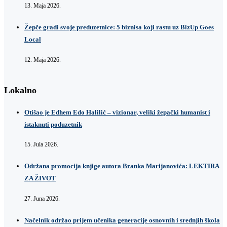
13. Maja 2026.
Žepče gradi svoje preduzetnice: 5 biznisa koji rastu uz BizUp Goes
Local
12. Maja 2026.
Lokalno
Otišao je Edhem Edo Halilić – vizionar, veliki žepački humanist i
istaknuti poduzetnik
15. Jula 2026.
Održana promocija knjige autora Branka Marijanovića: LEKTIRA
ZA ŽIVOT
27. Juna 2026.
Načelnik održao prijem učenika generacije osnovnih i srednjih škola