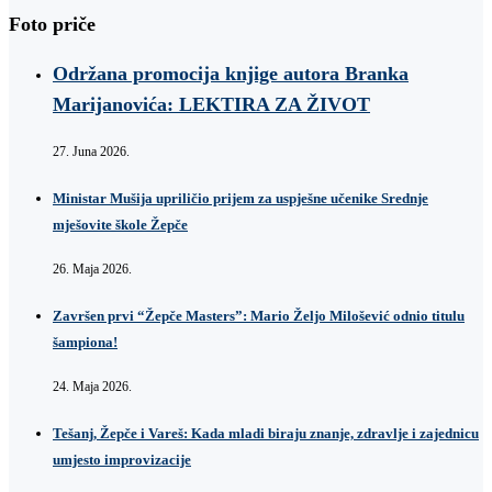
Foto priče
Održana promocija knjige autora Branka
Marijanovića: LEKTIRA ZA ŽIVOT
27. Juna 2026.
Ministar Mušija upriličio prijem za uspješne učenike Srednje
mješovite škole Žepče
26. Maja 2026.
Završen prvi “Žepče Masters”: Mario Željo Milošević odnio titulu
šampiona!
24. Maja 2026.
Tešanj, Žepče i Vareš: Kada mladi biraju znanje, zdravlje i zajednicu
umjesto improvizacije