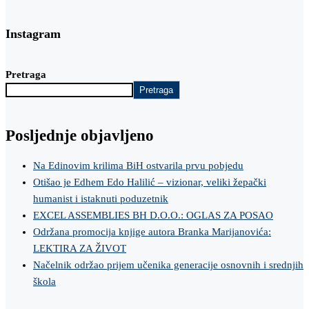
Instagram
Pretraga
Pretraga
Posljednje objavljeno
Na Edinovim krilima BiH ostvarila prvu pobjedu
Otišao je Edhem Edo Halilić – vizionar, veliki žepački
humanist i istaknuti poduzetnik
EXCEL ASSEMBLIES BH D.O.O.: OGLAS ZA POSAO
Održana promocija knjige autora Branka Marijanovića:
LEKTIRA ZA ŽIVOT
Načelnik održao prijem učenika generacije osnovnih i srednjih
škola