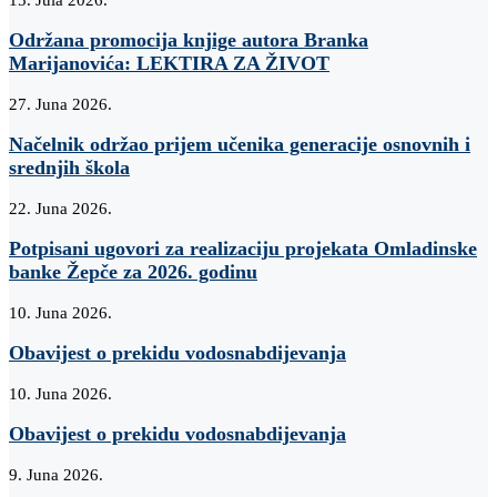
Održana promocija knjige autora Branka
Marijanovića: LEKTIRA ZA ŽIVOT
27. Juna 2026.
Načelnik održao prijem učenika generacije osnovnih i
srednjih škola
22. Juna 2026.
Potpisani ugovori za realizaciju projekata Omladinske
banke Žepče za 2026. godinu
10. Juna 2026.
Obavijest o prekidu vodosnabdijevanja
10. Juna 2026.
Obavijest o prekidu vodosnabdijevanja
9. Juna 2026.