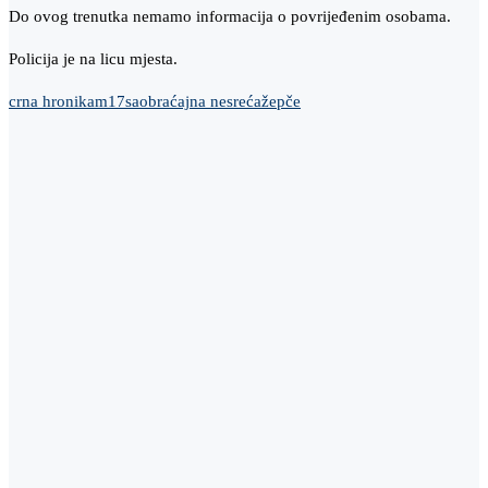
Do ovog trenutka nemamo informacija o povrijeđenim osobama.
Policija je na licu mjesta.
crna hronika
m17
saobraćajna nesreća
žepče