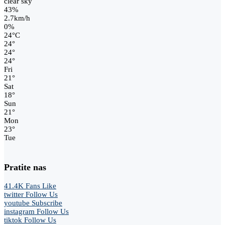
clear sky
43%
2.7km/h
0%
24
°
C
24
°
24
°
24
°
Fri
21
°
Sat
18
°
Sun
21
°
Mon
23
°
Tue
Pratite nas
41.4K
Fans
Like
twitter
Follow Us
youtube
Subscribe
instagram
Follow Us
tiktok
Follow Us