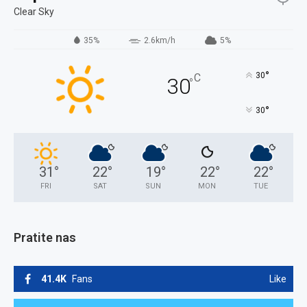
Clear Sky
35%
2.6km/h
5%
°
30
C
30
°
°
30
31
°
22
°
19
°
22
°
22
°
FRI
SAT
SUN
MON
TUE
Pratite nas
41.4K
Fans
Like