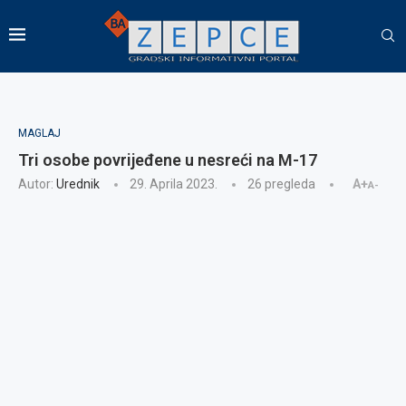
MAGLAJ
Tri osobe povrijeđene u nesreći na M-17
Autor:
Urednik
29. Aprila 2023.
26
pregleda
A+
A-