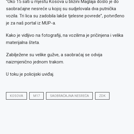
“Oko 15 sati u mjestu Kosova u blizini Maglaja došlo je do
saobraćajne nesreće u kojoj su sudjelovala dva putnička
vozila. Tri lica su zadobila lakše tjelesne povrede”, potvrđeno
je za naš portal iz MUP-a.
Kako je vidljivo na fotografiji, na vozilima je pričinjena i velika
materijalna šteta.
Zabilježene su velike gužve, a saobraćaj se odvija
naizmjenično jednom trakom.
U toku je policijski uviđaj.
KOSOVA
M17
SAOBRAĆAJNA NESREĆA
ZDK