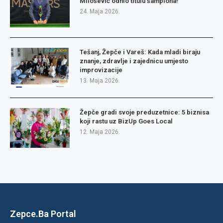
Milošević odnio titulu šampiona!
24. Maja 2026.
Tešanj, Žepče i Vareš: Kada mladi biraju
znanje, zdravlje i zajednicu umjesto
improvizacije
13. Maja 2026.
Žepče gradi svoje preduzetnice: 5 biznisa
koji rastu uz BizUp Goes Local
12. Maja 2026.
Zepce.Ba Portal