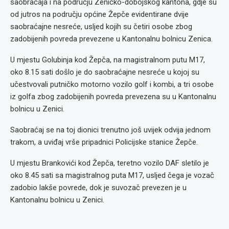
saobraćaja i na području Zeničko-dobojskog kantona, gdje su
od jutros na području općine Žepče evidentirane dvije
saobraćajne nesreće, usljed kojih su četiri osobe zbog
zadobijenih povreda prevezene u Kantonalnu bolnicu Zenica.
U mjestu Golubinja kod Žepča, na magistralnom putu M17,
oko 8.15 sati došlo je do saobraćajne nesreće u kojoj su
učestvovali putničko motorno vozilo golf i kombi, a tri osobe
iz golfa zbog zadobijenih povreda prevezena su u Kantonalnu
bolnicu u Zenici.
Saobraćaj se na toj dionici trenutno još uvijek odvija jednom
trakom, a uviđaj vrše pripadnici Policijske stanice Žepče.
U mjestu Brankovići kod Žepča, teretno vozilo DAF sletilo je
oko 8.45 sati sa magistralnog puta M17, usljed čega je vozač
zadobio lakše povrede, dok je suvozač prevezen je u
Kantonalnu bolnicu u Zenici.