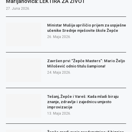
Marijanovića: LEKTIRA ZA ŽIVOT
27. Juna 2026.
Ministar Mušija upriličio prijem za uspješne
učenike Srednje mješovite škole Žepče
26. Maja 2026.
Završen prvi “Žepče Masters”: Mario Željo
Milošević odnio titulu šampiona!
24. Maja 2026.
Tešanj, Žepče i Vareš: Kada mladi biraju
znanje, zdravlje i zajednicu umjesto
improvizacije
13. Maja 2026.