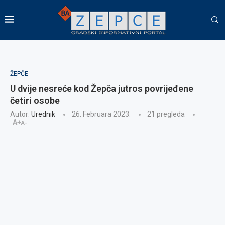
ŽEPČE
U dvije nesreće kod Žepča jutros povrijeđene
četiri osobe
Autor:
Urednik
26. Februara 2023.
21
pregleda
A+
A-