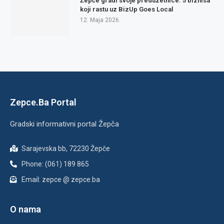
Žepče gradi svoje preduzetnice: 5 biznisa
koji rastu uz BizUp Goes Local
12. Maja 2026.
Zepce.Ba Portal
Gradski informativni portal Žepča
Sarajevska bb, 72230 Žepče
Phone: (061) 189 865
Email: zepce @ zepce.ba
O nama