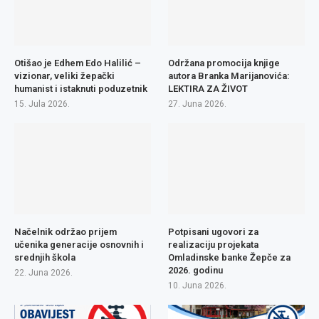
Otišao je Edhem Edo Halilić –
Održana promocija knjige
vizionar, veliki žepački
autora Branka Marijanovića:
humanist i istaknuti poduzetnik
LEKTIRA ZA ŽIVOT
15. Jula 2026.
27. Juna 2026.
Načelnik održao prijem
Potpisani ugovori za
učenika generacije osnovnih i
realizaciju projekata
srednjih škola
Omladinske banke Žepče za
2026. godinu
22. Juna 2026.
10. Juna 2026.