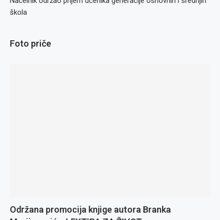
Načelnik održao prijem učenika generacije osnovnih i srednjih
škola
Foto priče
Održana promocija knjige autora Branka