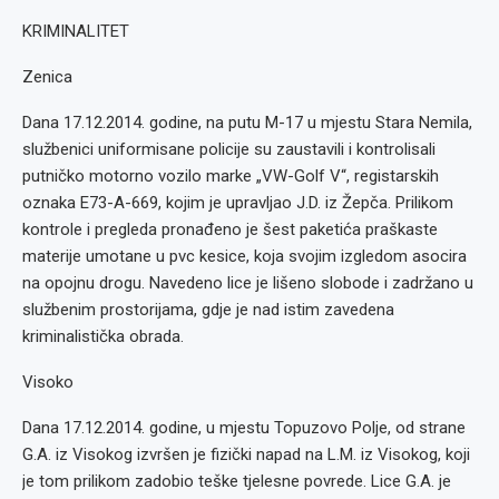
KRIMINALITET
Zenica
Dana 17.12.2014. godine, na putu M-17 u mjestu Stara Nemila,
službenici uniformisane policije su zaustavili i kontrolisali
putničko motorno vozilo marke „VW-Golf V“, registarskih
oznaka E73-A-669, kojim je upravljao J.D. iz Žepča. Prilikom
kontrole i pregleda pronađeno je šest paketića praškaste
materije umotane u pvc kesice, koja svojim izgledom asocira
na opojnu drogu. Navedeno lice je lišeno slobode i zadržano u
službenim prostorijama, gdje je nad istim zavedena
kriminalistička obrada.
Visoko
Dana 17.12.2014. godine, u mjestu Topuzovo Polje, od strane
G.A. iz Visokog izvršen je fizički napad na L.M. iz Visokog, koji
je tom prilikom zadobio teške tjelesne povrede. Lice G.A. je