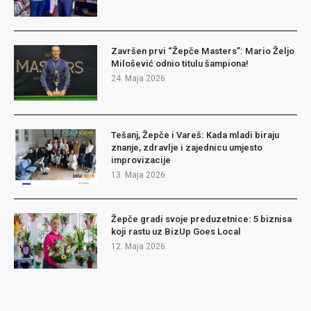
Završen prvi “Žepče Masters”: Mario Željo
Milošević odnio titulu šampiona!
24. Maja 2026.
Tešanj, Žepče i Vareš: Kada mladi biraju
znanje, zdravlje i zajednicu umjesto
improvizacije
13. Maja 2026.
Žepče gradi svoje preduzetnice: 5 biznisa
koji rastu uz BizUp Goes Local
12. Maja 2026.