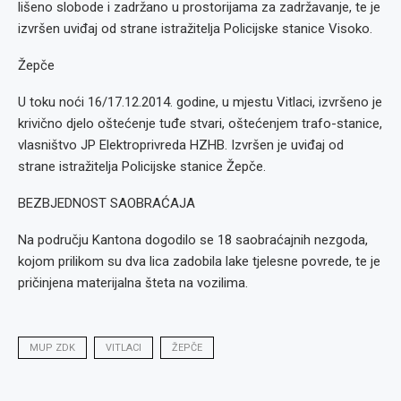
lišeno slobode i zadržano u prostorijama za zadržavanje, te je
izvršen uviđaj od strane istražitelja Policijske stanice Visoko.
Žepče
U toku noći 16/17.12.2014. godine, u mjestu Vitlaci, izvršeno je
krivično djelo oštećenje tuđe stvari, oštećenjem trafo-stanice,
vlasništvo JP Elektroprivreda HZHB. Izvršen je uviđaj od
strane istražitelja Policijske stanice Žepče.
BEZBJEDNOST SAOBRAĆAJA
Na području Kantona dogodilo se 18 saobraćajnih nezgoda,
kojom prilikom su dva lica zadobila lake tjelesne povrede, te je
pričinjena materijalna šteta na vozilima.
MUP ZDK
VITLACI
ŽEPČE