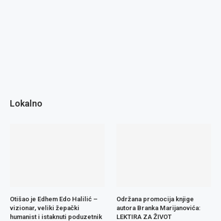
Lokalno
Otišao je Edhem Edo Halilić –
Održana promocija knjige
vizionar, veliki žepački
autora Branka Marijanovića:
humanist i istaknuti poduzetnik
LEKTIRA ZA ŽIVOT