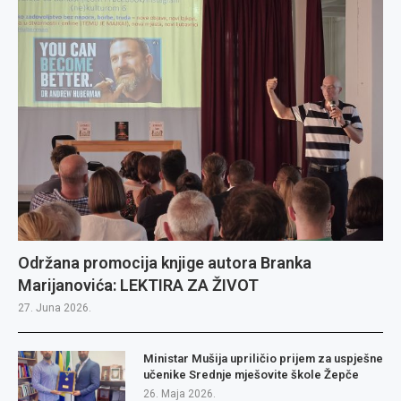
Održana promocija knjige autora Branka
Marijanovića: LEKTIRA ZA ŽIVOT
27. Juna 2026.
Ministar Mušija upriličio prijem za uspješne
učenike Srednje mješovite škole Žepče
26. Maja 2026.