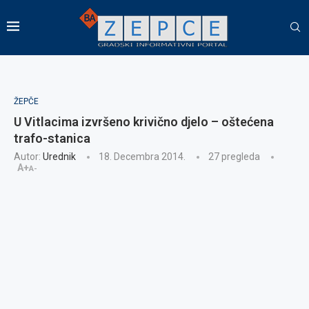
ŽEPČE
U Vitlacima izvršeno krivično djelo – oštećena
trafo-stanica
Autor:
Urednik
18. Decembra 2014.
27
pregleda
A+
A-