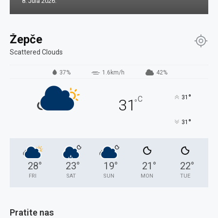
8. Jula 2026.
Žepče
Scattered Clouds
37%
1.6km/h
42%
°
31
C
31
°
°
31
28
°
23
°
19
°
21
°
22
°
FRI
SAT
SUN
MON
TUE
Pratite nas