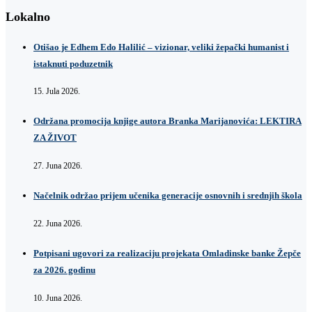
Lokalno
Otišao je Edhem Edo Halilić – vizionar, veliki žepački humanist i
istaknuti poduzetnik
15. Jula 2026.
Održana promocija knjige autora Branka Marijanovića: LEKTIRA
ZA ŽIVOT
27. Juna 2026.
Načelnik održao prijem učenika generacije osnovnih i srednjih škola
22. Juna 2026.
Potpisani ugovori za realizaciju projekata Omladinske banke Žepče
za 2026. godinu
10. Juna 2026.