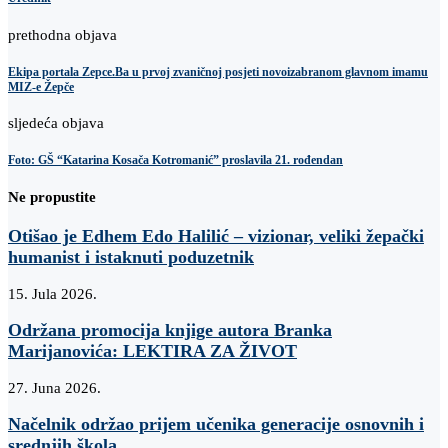
prethodna objava
Ekipa portala Zepce.Ba u prvoj zvaničnoj posjeti novoizabranom glavnom imamu
MIZ-e Žepče
sljedeća objava
Foto: GŠ “Katarina Kosača Kotromanić” proslavila 21. rođendan
Ne propustite
Otišao je Edhem Edo Halilić – vizionar, veliki žepački
humanist i istaknuti poduzetnik
15. Jula 2026.
Održana promocija knjige autora Branka
Marijanovića: LEKTIRA ZA ŽIVOT
27. Juna 2026.
Načelnik održao prijem učenika generacije osnovnih i
srednjih škola