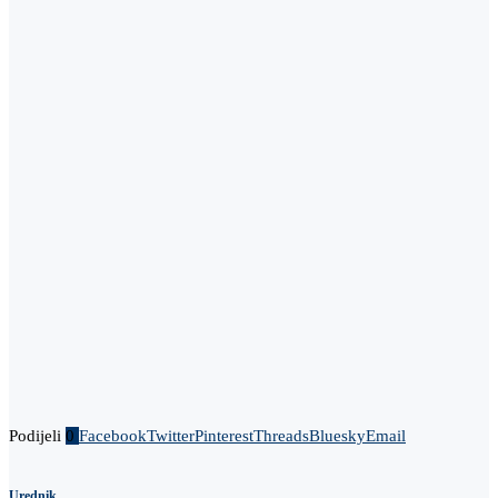
Podijeli
0
Facebook
Twitter
Pinterest
Threads
Bluesky
Email
Urednik