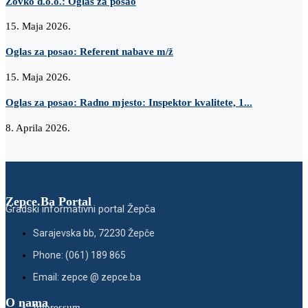
Zovko d.o.o.: Oglas za posao
15. Maja 2026.
Oglas za posao: Referent nabave m/ž
15. Maja 2026.
Oglas za posao: Radno mjesto: Inspektor kvalitete, 1...
8. Aprila 2026.
Zepce.Ba Portal
Gradski informativni portal Žepča
Sarajevska bb, 72230 Žepče
Phone: (061) 189 865
Email: zepce @ zepce.ba
O nama
Impressum