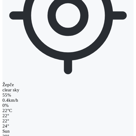
Žepče
clear sky
55%
0.4km/h
0%
22
°
C
22
°
22
°
24
°
Sun