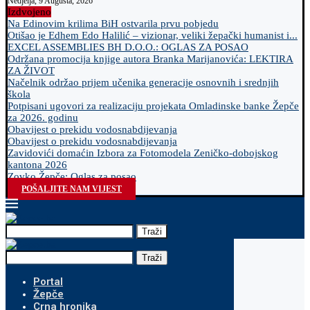
Nedjelja, 9 Augusta, 2026
Izdvojeno
Na Edinovim krilima BiH ostvarila prvu pobjedu
Otišao je Edhem Edo Halilić – vizionar, veliki žepački humanist i...
EXCEL ASSEMBLIES BH D.O.O.: OGLAS ZA POSAO
Održana promocija knjige autora Branka Marijanovića: LEKTIRA
ZA ŽIVOT
Načelnik održao prijem učenika generacije osnovnih i srednjih
škola
Potpisani ugovori za realizaciju projekata Omladinske banke Žepče
za 2026. godinu
Obavijest o prekidu vodosnabdijevanja
Obavijest o prekidu vodosnabdijevanja
Zavidovići domaćin Izbora za Fotomodela Zeničko-dobojskog
kantona 2026
Zovko Žepče: Oglas za posao
POŠALJITE NAM VIJEST
Traži
Traži
Portal
Žepče
Crna hronika