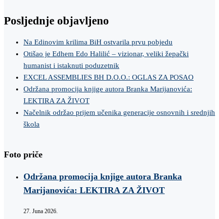
Posljednje objavljeno
Na Edinovim krilima BiH ostvarila prvu pobjedu
Otišao je Edhem Edo Halilić – vizionar, veliki žepački
humanist i istaknuti poduzetnik
EXCEL ASSEMBLIES BH D.O.O.: OGLAS ZA POSAO
Održana promocija knjige autora Branka Marijanovića:
LEKTIRA ZA ŽIVOT
Načelnik održao prijem učenika generacije osnovnih i srednjih
škola
Foto priče
Održana promocija knjige autora Branka
Marijanovića: LEKTIRA ZA ŽIVOT
27. Juna 2026.