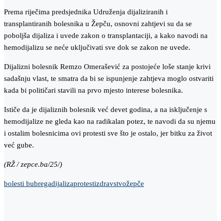
Prema riječima predsjednika Udruženja dijaliziranih i
transplantiranih bolesnika u Žepču, osnovni zahtjevi su da se
poboljša dijaliza i uvede zakon o transplantaciji, a kako navodi na
hemodijalizu se neće uključivati sve dok se zakon ne uvede.
Dijalizni bolesnik Remzo Omerašević za postojeće loše stanje krivi
sadašnju vlast, te smatra da bi se ispunjenje zahtjeva moglo ostvariti
kada bi političari stavili na prvo mjesto interese bolesnika.
Ističe da je dijaliznih bolesnik već devet godina, a na isključenje s
hemodijalize ne gleda kao na radikalan potez, te navodi da su njemu
i ostalim bolesnicima ovi protesti sve što je ostalo, jer bitku za život
već gube.
(RŽ / zepce.ba/25/)
bolesti bubrega
dijaliza
protesti
zdravstvo
žepče