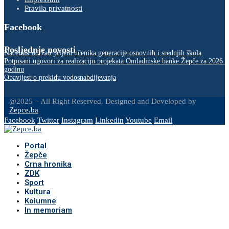
Pravila privatnosti
Facebook
Posljednje novosti
Načelnik održao prijem učenika generacije osnovnih i srednjih škola
Potpisani ugovori za realizaciju projekata Omladinske banke Žepče za 2026.
godinu
Obavijest o prekidu vodosnabdijevanja
@2025 – All Right Reserved. Designed and Developed by
Zepce.ba
Facebook
Twitter
Instagram
Linkedin
Youtube
Email
Portal
Žepče
Crna hronika
ZDK
Sport
Kultura
Kolumne
In memoriam