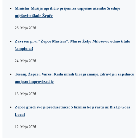
Ministar Mušija upriličio prijem za uspješne učenike Srednje
mješovite škole Žepče
26. Maja 2026.
Završen prvi “Žepče Masters”: Mario Željo Milošević odnio titulu
šampiona!
24. Maja 2026.
Tešanj, Žepče i Vareš: Kada mladi biraju znanje, zdravlje i zajednicu
umjesto improvizacije
13. Maja 2026.
Žepče gradi svoje preduzetnice: 5 biznisa koji rastu uz BizUp Goes
Local
12. Maja 2026.