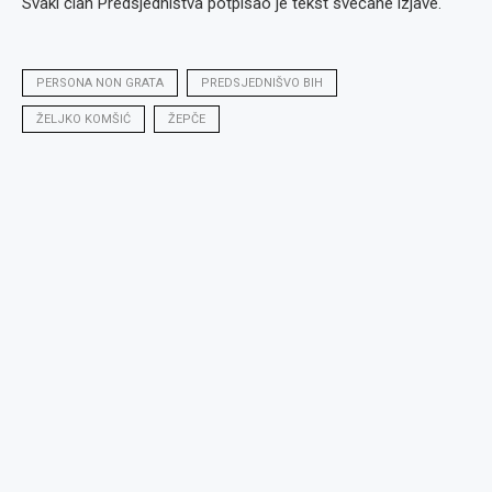
Svaki član Predsjedništva potpisao je tekst svečane izjave.
PERSONA NON GRATA
PREDSJEDNIŠVO BIH
ŽELJKO KOMŠIĆ
ŽEPČE