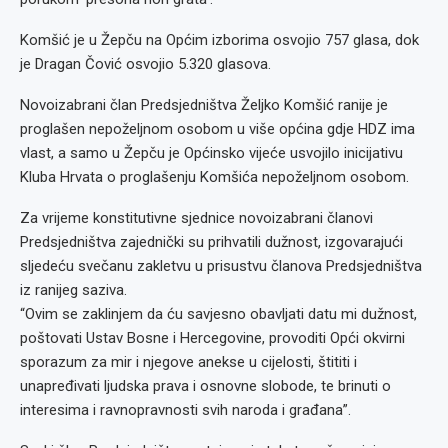
Komšić je u Žepču na Općim izborima osvojio 757 glasa, dok
je Dragan Čović osvojio 5.320 glasova.
Novoizabrani član Predsjedništva Željko Komšić ranije je
proglašen nepoželjnom osobom u više općina gdje HDZ ima
vlast, a samo u Žepču je Općinsko vijeće usvojilo inicijativu
Kluba Hrvata o proglašenju Komšića nepoželjnom osobom.
Za vrijeme konstitutivne sjednice novoizabrani članovi
Predsjedništva zajednički su prihvatili dužnost, izgovarajući
sljedeću svečanu zakletvu u prisustvu članova Predsjedništva
iz ranijeg saziva.
“Ovim se zaklinjem da ću savjesno obavljati datu mi dužnost,
poštovati Ustav Bosne i Hercegovine, provoditi Opći okvirni
sporazum za mir i njegove anekse u cijelosti, štititi i
unapređivati ljudska prava i osnovne slobode, te brinuti o
interesima i ravnopravnosti svih naroda i građana”.