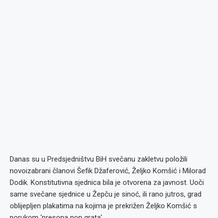
Danas su u Predsjedništvu BiH svečanu zakletvu položili
novoizabrani članovi Šefik Džaferović, Željko Komšić i Milorad
Dodik. Konstitutivna sjednica bila je otvorena za javnost. Uoči
same svečane sjednice u Žepču je sinoć, ili rano jutros, grad
oblijepljen plakatima na kojima je prekrižen Željko Komšić s
porukom ‘presona non grata’.