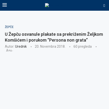
ŽEPČE
U Žepču osvanule plakate sa prekriženim Željkom
Komšićem i porukom “Persona non grata”
Autor:
Urednik
20. Novembra 2018.
60
pregleda
A+
A-