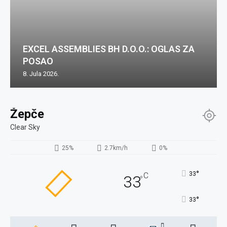
EXCEL ASSEMBLIES BH D.O.O.: OGLAS ZA
POSAO
8. Jula 2026.
Žepče
Clear Sky
25%
2.7km/h
0%
°
33
C
33
°
°
33