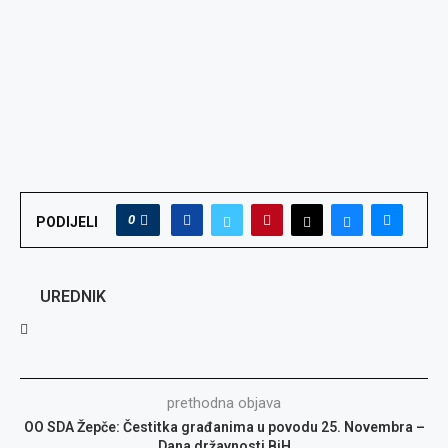
0
PODIJELI
UREDNIK
prethodna objava
OO SDA Žepče: Čestitka građanima u povodu 25. Novembra –
Dana državnosti BiH