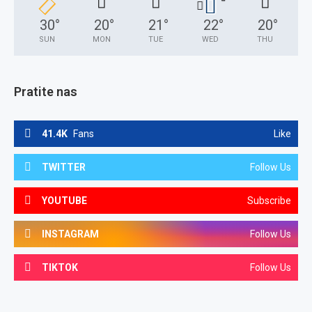
30
°
20
°
21
°
22
°
20
°
SUN
MON
TUE
WED
THU
Pratite nas
41.4K
Fans
Like
TWITTER
Follow Us
YOUTUBE
Subscribe
INSTAGRAM
Follow Us
TIKTOK
Follow Us