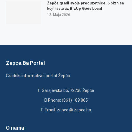
Žepče gradi svoje preduzetnice: 5 biznisa
koji rastu uz BizUp Goes Local
12. Maja 2026.
Zepce.Ba Portal
Gradski informativni portal Žepča
Sarajevska bb, 72230 Žepče
Phone: (061) 189 865
Email: zepce @ zepce.ba
O nama