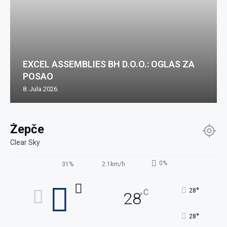
EXCEL ASSEMBLIES BH D.O.O.: OGLAS ZA
POSAO
8. Jula 2026.
Žepče
Clear Sky
0%
31%
2.1km/h
°
28
C
28
°
°
28