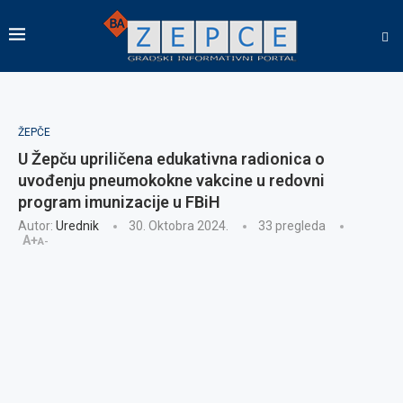
ŽEPČE
U Žepču upriličena edukativna radionica o
uvođenju pneumokokne vakcine u redovni
program imunizacije u FBiH
Autor:
Urednik
30. Oktobra 2024.
33
pregleda
A+
A-