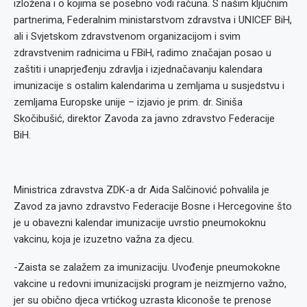
izložena i o kojima se posebno vodi računa. S našim ključnim
partnerima, Federalnim ministarstvom zdravstva i UNICEF BiH,
ali i Svjetskom zdravstvenom organizacijom i svim
zdravstvenim radnicima u FBiH, radimo značajan posao u
zaštiti i unaprjeđenju zdravlja i izjednačavanju kalendara
imunizacije s ostalim kalendarima u zemljama u susjedstvu i
zemljama Europske unije – izjavio je prim. dr. Siniša
Skočibušić, direktor Zavoda za javno zdravstvo Federacije
BiH.
Ministrica zdravstva ZDK-a dr Aida Salčinović pohvalila je
Zavod za javno zdravstvo Federacije Bosne i Hercegovine što
je u obavezni kalendar imunizacije uvrstio pneumokoknu
vakcinu, koja je izuzetno važna za djecu.
-Zaista se zalažem za imunizaciju. Uvođenje pneumokokne
vakcine u redovni imunizacijski program je neizmjerno važno,
jer su obično djeca vrtićkog uzrasta kliconoše te prenose