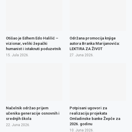
Otišao je Edhem Edo Halilić –
Održana promocija knjige
vizionar, veliki žepački
autora Branka Marijanovića:
humanist i istaknuti poduzetnik
LEKTIRA ZA ŽIVOT
15. Jula 2026.
27. Juna 2026.
Načelnik održao prijem
Potpisani ugovori za
učenika generacije osnovnih i
realizaciju projekata
srednjih škola
Omladinske banke Žepče za
2026. godinu
22. Juna 2026.
10. Juna 2026.