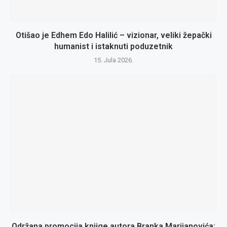
Otišao je Edhem Edo Halilić – vizionar, veliki žepački
humanist i istaknuti poduzetnik
15. Jula 2026.
Održana promocija knjige autora Branka Marijanovića: