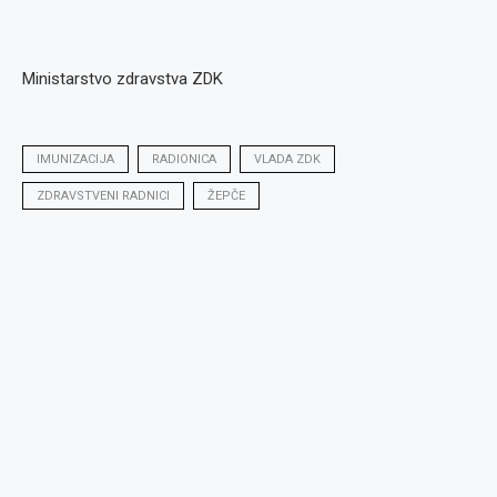
Ministarstvo zdravstva ZDK
IMUNIZACIJA
RADIONICA
VLADA ZDK
ZDRAVSTVENI RADNICI
ŽEPČE