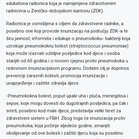
edukativna radionica koja je namijenjena zdravstvenim
radnicima u Zeničko-dobojskom kantonu (ZDK).
Radionica je osmišljena s ciljem da zdravstvene radnike, a
posebno one koji provode imunizaciju na području ZDK-a te
širu javnost, informiše i edukuje o pneumokoku- bakteriji koja
uzrokuje pneumokoknu bolest (streptococcus pneumoniae)
koja može izazvati ozbiljne posljedice kod djece i osoba
starijih od 60 godina i o novom cjepivu protiv pneumokoka u
redovnom imunizacijskom programu. Dodatni cilj je doprinos
prevenciji zaraznih bolesti, promocija imunizacije i
unaprjeđenje i zaštite zdravlja djece.
-Pneumokokna bolest, poput upale uha i pluća, meningitisa i
sepse, koje mogu dovesti do dugotrajnih posljedica, pa čak i
smrti, posebno kod male djece, predstavlja veliki teret za
zdravstveni sistem u FBiH. Zbog toga će imunizacija protiv
pneumokoka, koja počinje sljedeće godine, smanjiti
obolijevanje od ove bolesti i zaštiti djecu koja su posebno