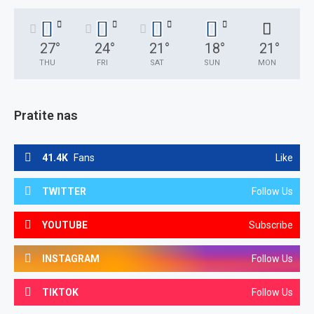
27
°
24
°
21
°
18
°
21
°
THU
FRI
SAT
SUN
MON
Pratite nas
41.4K
Fans
Like
TWITTER
Follow Us
YOUTUBE
Subscribe
INSTAGRAM
Follow Us
TIKTOK
Follow Us