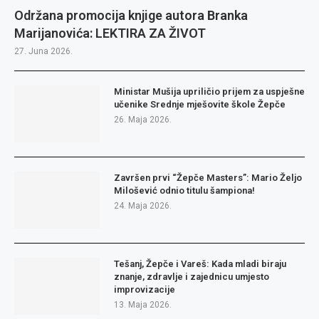
Održana promocija knjige autora Branka
Marijanovića: LEKTIRA ZA ŽIVOT
27. Juna 2026.
Ministar Mušija upriličio prijem za uspješne
učenike Srednje mješovite škole Žepče
26. Maja 2026.
Završen prvi “Žepče Masters”: Mario Željo
Milošević odnio titulu šampiona!
24. Maja 2026.
Tešanj, Žepče i Vareš: Kada mladi biraju
znanje, zdravlje i zajednicu umjesto
improvizacije
13. Maja 2026.