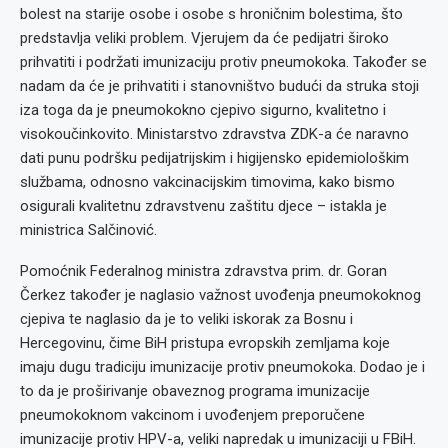
bolest na starije osobe i osobe s hroničnim bolestima, što
predstavlja veliki problem. Vjerujem da će pedijatri široko
prihvatiti i podržati imunizaciju protiv pneumokoka. Također se
nadam da će je prihvatiti i stanovništvo budući da struka stoji
iza toga da je pneumokokno cjepivo sigurno, kvalitetno i
visokoučinkovito. Ministarstvo zdravstva ZDK-a će naravno
dati punu podršku pedijatrijskim i higijensko epidemiološkim
službama, odnosno vakcinacijskim timovima, kako bismo
osigurali kvalitetnu zdravstvenu zaštitu djece – istakla je
ministrica Salčinović.
Pomoćnik Federalnog ministra zdravstva prim. dr. Goran
Čerkez također je naglasio važnost uvođenja pneumokoknog
cjepiva te naglasio da je to veliki iskorak za Bosnu i
Hercegovinu, čime BiH pristupa evropskih zemljama koje
imaju dugu tradiciju imunizacije protiv pneumokoka. Dodao je i
to da je proširivanje obaveznog programa imunizacije
pneumokoknom vakcinom i uvođenjem preporučene
imunizacije protiv HPV-a, veliki napredak u imunizaciji u FBiH.