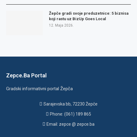
Žepče gradi svoje preduzetnice: 5 biznisa
koji rastu uz BizUp Goes Local
12. Maja 2026.
Zepce.Ba Portal
Gradski informativni portal Žepča
Sarajevska bb, 72230 Žepče
Phone: (061) 189 865
Email: zepce @ zepce.ba