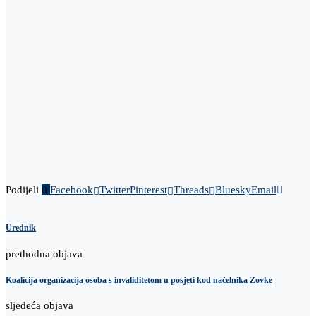
Podijeli
0
Facebook
Twitter
Pinterest
Threads
Bluesky
Email
Urednik
prethodna objava
Koalicija organizacija osoba s invaliditetom u posjeti kod načelnika Zovke
sljedeća objava