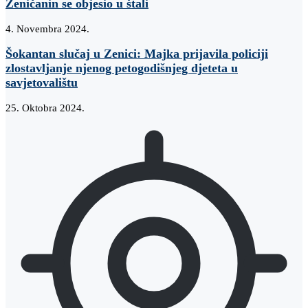
Zeničanin se objesio u štali
4. Novembra 2024.
Šokantan slučaj u Zenici: Majka prijavila policiji
zlostavljanje njenog petogodišnjeg djeteta u
savjetovalištu
25. Oktobra 2024.