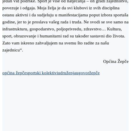
jedan vid podrške. Sport je više od natjecanja – on gradi zajedništvo,
povezuje i odgaja. Moja želja je da svi klubovi iz svih disciplina
ostanu aktivni i da sudjeluju u manifestacijama poput izbora sportaša
godine, jer to je proslava vašeg rada i truda. Ne svodi se sve samo na
infrastrukturu, gospodarstvo, poljoprivredu, zdravstvo… Kultura,
sport, obrazovanje i humanitarni rad su također sastavni dio života.
Zato vam iskreno zahvaljujem na svemu što radite za našu
zajednicu“.
Općina Žepče
općina žepče
sportski kolektivi
udruženja
ugovor
žepče