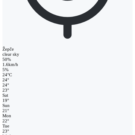
Žepče
clear sky
50%
1.6km/h
5%
24
°
C
24
°
24
°
23
°
Sat
19
°
Sun
21
°
Mon
22
°
Tue
23
°