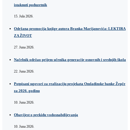
istaknuti poduzetnik
15. Jula 2026.
Održana promocija knjige autora Branka Marijanovića: LEKTIRA
ZA ŽIVOT
27. Juna 2026.
Načelnik održao prijem učenika generacije osnovnih i srednjih škola
22. Juna 2026.
Potpisani ugovori za realizaciju projekata Omladinske banke Žepče
za 2026. godinu
10. Juna 2026.
Obavijest o prekidu vodosnabdijevanja
10. Juna 2026.