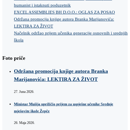
humanist i istaknuti poduzetnik
EXCEL ASSEMBLIES BH D.O.O.: OGLAS ZA POSAO
Održana promocija knjige autora Branka Marijanovića:
LEKTIRA ZA ŽIVOT
Načelnik održao prijem učenika generacije osnovnih i srednjih
škola
Foto priče
Održana promocija knjige autora Branka
Marijanovića: LEKTIRA ZA ŽIVOT
27. Juna 2026.
Ministar Mušija upriličio prijem za uspješne učenike Srednje
mješovite škole Žepče
26. Maja 2026.