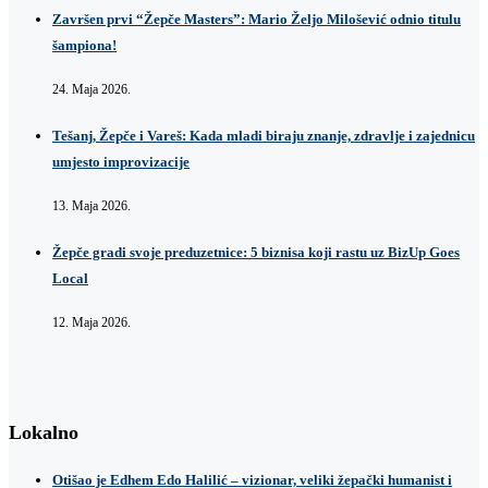
Završen prvi “Žepče Masters”: Mario Željo Milošević odnio titulu
šampiona!
24. Maja 2026.
Tešanj, Žepče i Vareš: Kada mladi biraju znanje, zdravlje i zajednicu
umjesto improvizacije
13. Maja 2026.
Žepče gradi svoje preduzetnice: 5 biznisa koji rastu uz BizUp Goes
Local
12. Maja 2026.
Lokalno
Otišao je Edhem Edo Halilić – vizionar, veliki žepački humanist i