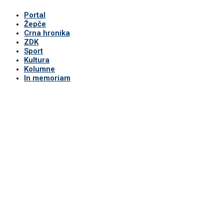
Portal
Žepče
Crna hronika
ZDK
Sport
Kultura
Kolumne
In memoriam