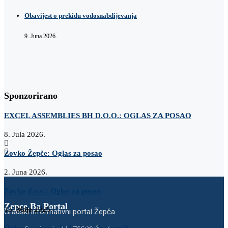
Obavijest o prekidu vodosnabdijevanja
9. Juna 2026.
Sponzorirano
EXCEL ASSEMBLIES BH D.O.O.: OGLAS ZA POSAO
8. Jula 2026.
Zovko Žepče: Oglas za posao
2. Juna 2026.
Zovko d.o.o.: Oglas za posao
Zepce.Ba Portal
15. Maja 2026.
Gradski informativni portal Žepča