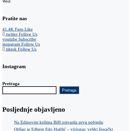
Wed
Pratite nas
41.4K
Fans
Like
twitter
Follow Us
youtube
Subscribe
instagram
Follow Us
tiktok
Follow Us
Instagram
Pretraga
Pretraga
Posljednje objavljeno
Na Edinovim krilima BiH ostvarila prvu pobjedu
Otišao je Edhem Edo Halilić – vizionar, veliki žepački