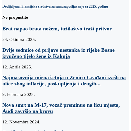
Dodijeljena finansijska sredstva za samozapošljavanje za 2025. godinu
Ne propustite
Brat napao brata nožem, tužilaštvo traži pritvor
24. Oktobra 2025.
Dvije sedmice od prijave nestanka iz rijeke Bosne
izvučeno tijelo žene iz Kaknja
12. Aprila 2025.
Najmasovnija mirna šetnja u Zenici: Građani izašli na
ulice zbog inflacije, poskupljenja i drugih...
9. Februara 2025.
Nova smrt na M-17, vozač preminuo na licu mjesta,
Audi završio na krovu
12. Novembra 2024.