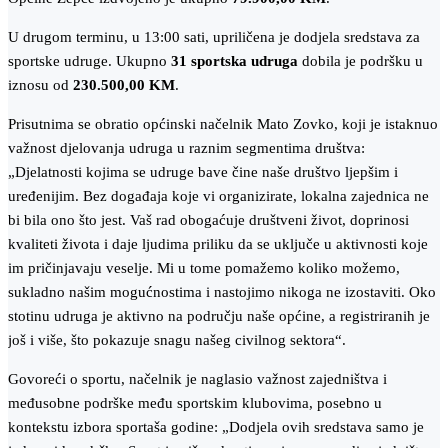
U drugom terminu, u 13:00 sati, upriličena je dodjela sredstava za
sportske udruge. Ukupno
31 sportska udruga
dobila je podršku u
iznosu od
230.500,00 KM
.
Prisutnima se obratio općinski načelnik Mato Zovko, koji je istaknuo
važnost djelovanja udruga u raznim segmentima društva:
„Djelatnosti kojima se udruge bave čine naše društvo ljepšim i
uređenijim. Bez događaja koje vi organizirate, lokalna zajednica ne
bi bila ono što jest. Vaš rad obogaćuje društveni život, doprinosi
kvaliteti života i daje ljudima priliku da se uključe u aktivnosti koje
im pričinjavaju veselje. Mi u tome pomažemo koliko možemo,
sukladno našim mogućnostima i nastojimo nikoga ne izostaviti. Oko
stotinu udruga je aktivno na području naše općine, a registriranih je
još i više, što pokazuje snagu našeg civilnog sektora“.
Govoreći o sportu, načelnik je naglasio važnost zajedništva i
međusobne podrške među sportskim klubovima, posebno u
kontekstu izbora sportaša godine: „Dodjela ovih sredstava samo je