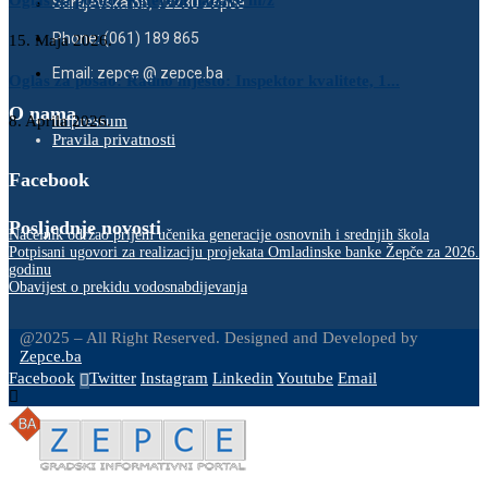
Oglas za posao: Referent nabave m/ž
Sarajevska bb, 72230 Žepče
Phone: (061) 189 865
15. Maja 2026.
Email: zepce @ zepce.ba
Oglas za posao: Radno mjesto: Inspektor kvalitete, 1...
O nama
Impressum
8. Aprila 2026.
Pravila privatnosti
Facebook
Posljednje novosti
Načelnik održao prijem učenika generacije osnovnih i srednjih škola
Potpisani ugovori za realizaciju projekata Omladinske banke Žepče za 2026.
godinu
Obavijest o prekidu vodosnabdijevanja
@2025 – All Right Reserved. Designed and Developed by
Zepce.ba
Facebook
Twitter
Instagram
Linkedin
Youtube
Email