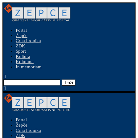
Portal
Žepče
Crna hronika
ZDK
Sport
Kultura
Kolumne
In memoriam
Traži
Portal
Žepče
Crna hronika
ZDK