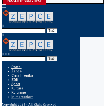
POŠALJITE NAM VIJEST
Traži
Traži
Portal
Žepče
Crna hronika
ZDK
Sport
Kultura
Kolumne
In memoriam
Copyright 2021 - All Right Reserved