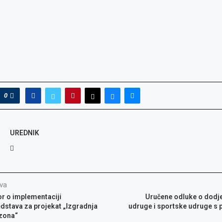
0
UREDNIK
va
r o implementaciji
Uručene odluke o dodje
edstava za projekat „Izgradnja
udruge i sportske udruge s 
zona“