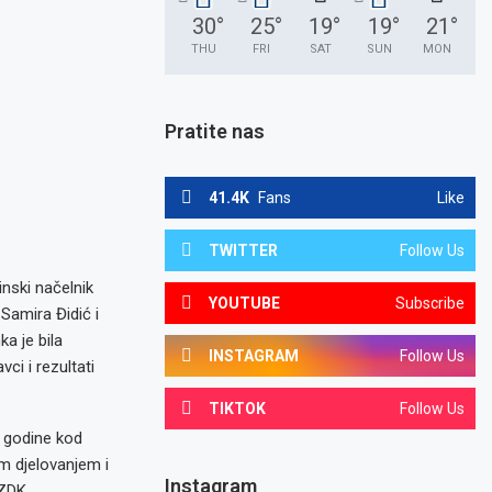
30
°
25
°
19
°
19
°
21
°
THU
FRI
SAT
SUN
MON
Pratite nas
41.4K
Fans
Like
TWITTER
Follow Us
nski načelnik
YOUTUBE
Subscribe
Samira Đidić i
a je bila
INSTAGRAM
Follow Us
ci i rezultati
TIKTOK
Follow Us
. godine kod
m djelovanjem i
Instagram
 ZDK.