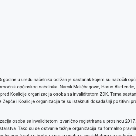
.godine u uredu načelnika održan je sastanak kojem su nazočili opći
moćnik općinskog načelnika Namik Malićbegović, Harun Aliefendić, 
 ispred Koalicije organizacija osoba sa invaliditetom ZDK. Tema sastank
Žepče i Koalicije organizacija te su istaknuti dosadašnji pozitivni prav
izacija osoba sa invaliditetom zvanično registrirana u prosincu 2017
tarstva. Tako su se ostvarile težnje organizacija za formalno pravni
instvenog fronta u borbi za prava osoba s invaliditetom na području