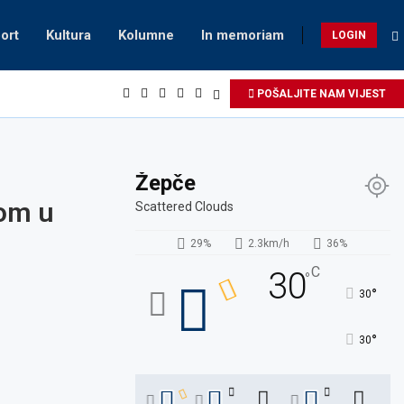
ort
Kultura
Kolumne
In memoriam
LOGIN
POŠALJITE NAM VIJEST
Žepče
tom u
Scattered Clouds
29%
2.3km/h
36%
C
30
°
°
30
°
30