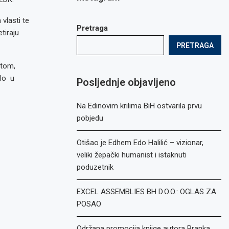
vlasti te
Pretraga
tiraju
PRETRAGA
etom,
alo u
Posljednje objavljeno
Na Edinovim krilima BiH ostvarila prvu
pobjedu
Otišao je Edhem Edo Halilić – vizionar,
veliki žepački humanist i istaknuti
poduzetnik
EXCEL ASSEMBLIES BH D.O.O.: OGLAS ZA
POSAO
Održana promocija knjige autora Branka