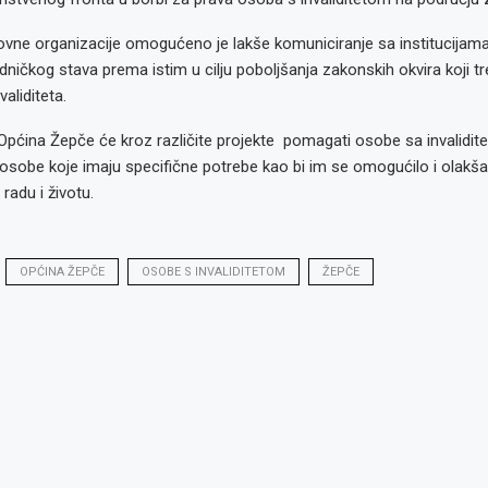
vne organizacije omogućeno je lakše komuniciranje sa institucijama 
dničkog stava prema istim u cilju poboljšanja zakonskih okvira koji tre
validiteta.
Općina Žepče će kroz različite projekte pomagati osobe sa invalidit
 osobe koje imaju specifične potrebe kao bi im se omogućilo i olakš
adu i životu.
OPĆINA ŽEPČE
OSOBE S INVALIDITETOM
ŽEPČE