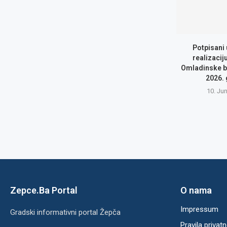
Potpisani
realizacij
Omladinske b
2026.
10. Ju
Zepce.Ba Portal
O nama
Impressum
Gradski informativni portal Žepča
Pravila privatn