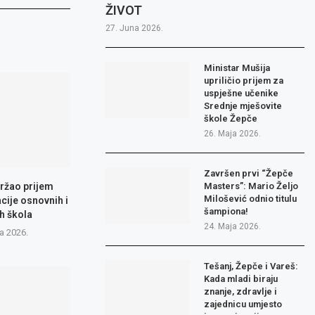
ŽIVOT
27. Juna 2026.
Ministar Mušija
upriličio prijem za
uspješne učenike
Srednje mješovite
škole Žepče
26. Maja 2026.
Završen prvi “Žepče
ržao prijem
Masters”: Mario Željo
Milošević odnio titulu
cije osnovnih i
šampiona!
h škola
24. Maja 2026.
a 2026.
Tešanj, Žepče i Vareš:
Kada mladi biraju
znanje, zdravlje i
zajednicu umjesto