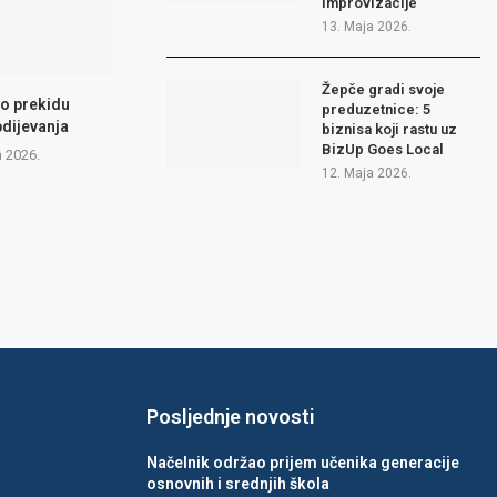
improvizacije
13. Maja 2026.
Žepče gradi svoje
 o prekidu
preduzetnice: 5
dijevanja
biznisa koji rastu uz
BizUp Goes Local
a 2026.
12. Maja 2026.
Posljednje novosti
Načelnik održao prijem učenika generacije
osnovnih i srednjih škola