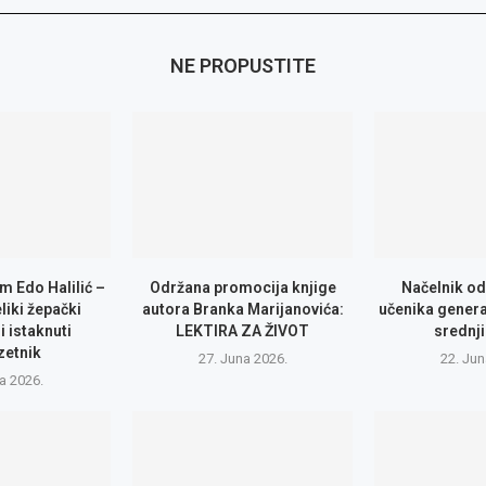
NE PROPUSTITE
m Edo Halilić –
Održana promocija knjige
Načelnik od
eliki žepački
autora Branka Marijanovića:
učenika genera
i istaknuti
LEKTIRA ZA ŽIVOT
srednji
zetnik
27. Juna 2026.
22. Jun
la 2026.