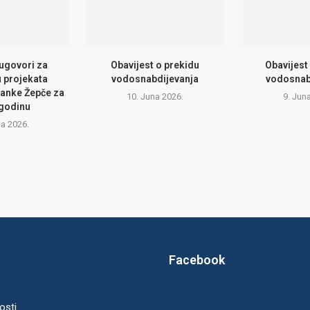
 ugovori za
Obavijest o prekidu
Obavijest
u projekata
vodosnabdijevanja
vodosnab
anke Žepče za
10. Juna 2026.
9. Jun
 godinu
na 2026.
Facebook
osti