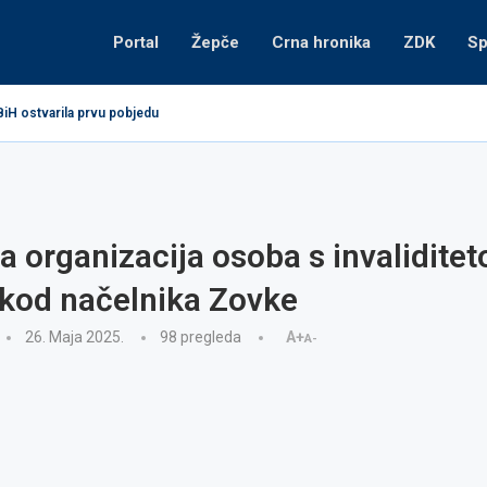
Portal
Žepče
Crna hronika
ZDK
Sp
BiH ostvarila prvu pobjedu
ja organizacija osoba s invalidite
 kod načelnika Zovke
26. Maja 2025.
98
pregleda
A+
A-