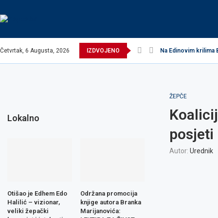
Četvrtak, 6 Augusta, 2026
IZDVOJENO
Na Edinovim krilima 
ŽEPČE
Koalici
Lokalno
posjeti
Autor:
Urednik
Otišao je Edhem Edo
Održana promocija
Halilić – vizionar,
knjige autora Branka
veliki žepački
Marijanovića: