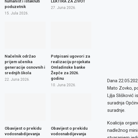
humanist i istaknuti
LEKTIRA ZA ŽIVOT
poduzetnik
27. Juna 2026.
15. Jula 2026.
Načelnik održao
Potpisani ugovori za
prijem učenika
realizaciju projekata
generacije osnovnih i
Omladinske banke
srednjih škola
Žepče za 2026.
godinu
22. Juna 2026.
Dana 22.05.2025
10. Juna 2026.
Mato Zovko, po
Ljlja Slišković
suradnja Općine 
suradnje.
Koalicija organ
Obavijest o prekidu
Obavijest o prekidu
nadležnog minis
vodosnabdijevanja
vodosnabdijevanja
stvaranjem jed