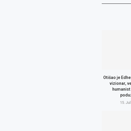
Otišao je Edhe
vizionar, v
humanist 
podu
15. Ju