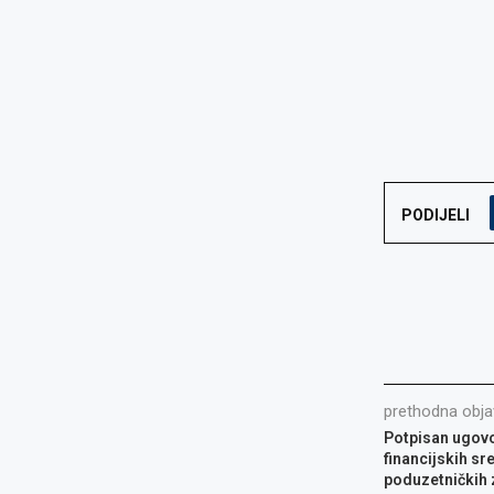
PODIJELI
prethodna obja
Potpisan ugovo
financijskih sr
poduzetničkih 