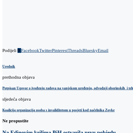
Podijeli
0
Facebook
Twitter
Pinterest
Threads
Bluesky
Email
Urednik
prethodna objava
Potpisan Ugovor o ivođenju radova na vanjskom uređenju, odvodnji oborinskih i teh
sljedeća objava
Koalicija organizacija osoba s invaliditetom u posjeti kod načelnika Zovke
Ne propustite
Na Edinovim krilima BiH ostvarila prvu pobjedu