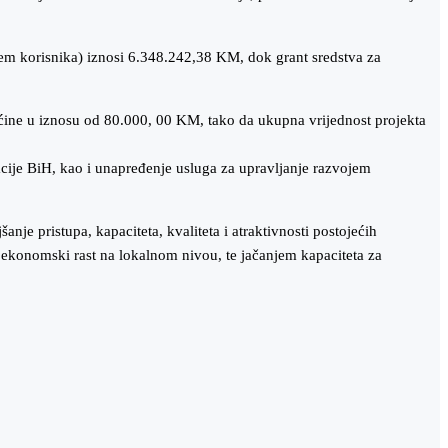
ćem korisnika) iznosi 6.348.242,38 KM, dok grant sredstva za
ćine u iznosu od 80.000, 00 KM, tako da ukupna vrijednost projekta
acije BiH, kao i unapređenje usluga za upravljanje razvojem
anje pristupa, kapaciteta, kvaliteta i atraktivnosti postojećih
ekonomski rast na lokalnom nivou, te jačanjem kapaciteta za