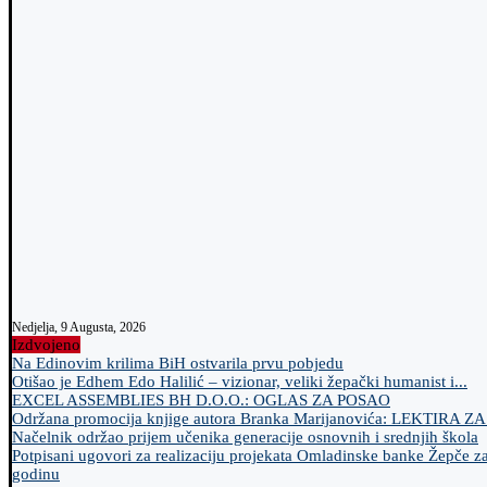
Nedjelja, 9 Augusta, 2026
Izdvojeno
Na Edinovim krilima BiH ostvarila prvu pobjedu
Otišao je Edhem Edo Halilić – vizionar, veliki žepački humanist i...
EXCEL ASSEMBLIES BH D.O.O.: OGLAS ZA POSAO
Održana promocija knjige autora Branka Marijanovića: LEKTIRA Z
Načelnik održao prijem učenika generacije osnovnih i srednjih škola
Potpisani ugovori za realizaciju projekata Omladinske banke Žepče z
godinu