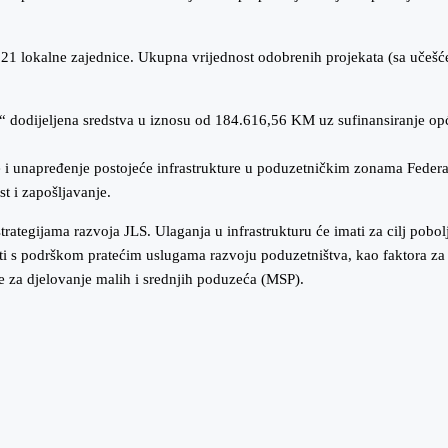
 21 lokalne zajednice. Ukupna vrijednost odobrenih projekata (sa učeš
“ dodijeljena sredstva u iznosu od 184.616,56 KM uz sufinansiranje op
ve i unapređenje postojeće infrastrukture u poduzetničkim zonama Feder
t i zapošljavanje.
rategijama razvoja JLS. Ulaganja u infrastrukturu će imati za cilj poboljš
i s podrškom pratećim uslugama razvoju poduzetništva, kao faktora za 
e za djelovanje malih i srednjih poduzeća (MSP).