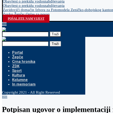
Obavijest o prekidu vodosnabdijevanja
Obavijest o prekidu vodosnabdijevanja
Zavidovići domaćin Izbora za Fotomodela Zeničko-dobojskog kanto
Zovko Žepče: Oglas za posao
POŠALJITE NAM VIJEST
Traži
Traži
Portal
Žepče
Crna hronika
ZDK
Sport
Kultura
Kolumne
In memoriam
Copyright 2021 - All Right Reserved
BIH
Potpisan ugovor o implementaciji 