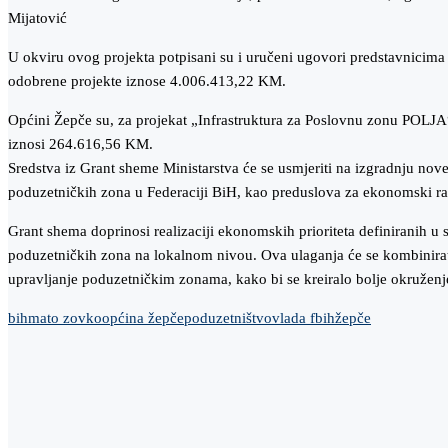
Mijatović
U okviru ovog projekta potpisani su i uručeni ugovori predstavnicima
odobrene projekte iznose 4.006.413,22 KM.
Općini Žepče su, za projekat „Infrastruktura za Poslovnu zonu POLJA
iznosi 264.616,56 KM.
Sredstva iz Grant sheme Ministarstva će se usmjeriti na izgradnju no
poduzetničkih zona u Federaciji BiH, kao preduslova za ekonomski ras
Grant shema doprinosi realizaciji ekonomskih prioriteta definiranih u st
poduzetničkih zona na lokalnom nivou. Ova ulaganja će se kombinirat
upravljanje poduzetničkim zonama, kako bi se kreiralo bolje okruženj
bih
mato zovko
općina žepče
poduzetništvo
vlada fbih
žepče