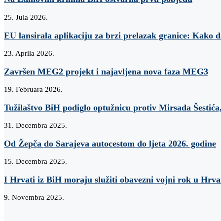
25. Jula 2026.
EU lansirala aplikaciju za brzi prelazak granice: Kako 
23. Aprila 2026.
Završen MEG2 projekt i najavljena nova faza MEG3
19. Februara 2026.
Tužilaštvo BiH podiglo optužnicu protiv Mirsada Šestića,
31. Decembra 2025.
Od Žepča do Sarajeva autocestom do ljeta 2026. godine
15. Decembra 2025.
I Hrvati iz BiH moraju služiti obavezni vojni rok u Hrva
9. Novembra 2025.