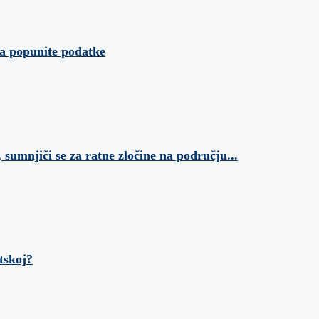
da popunite podatke
 sumnjiči se za ratne zločine na području...
tskoj?