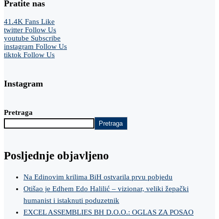
Pratite nas
41.4K
Fans
Like
twitter
Follow Us
youtube
Subscribe
instagram
Follow Us
tiktok
Follow Us
Instagram
Pretraga
Pretraga
Posljednje objavljeno
Na Edinovim krilima BiH ostvarila prvu pobjedu
Otišao je Edhem Edo Halilić – vizionar, veliki žepački
humanist i istaknuti poduzetnik
EXCEL ASSEMBLIES BH D.O.O.: OGLAS ZA POSAO