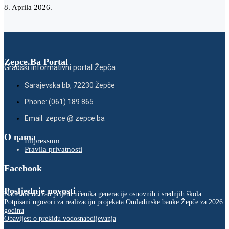
8. Aprila 2026.
Zepce.Ba Portal
Gradski informativni portal Žepča
Sarajevska bb, 72230 Žepče
Phone: (061) 189 865
Email: zepce @ zepce.ba
O nama
Impressum
Pravila privatnosti
Facebook
Posljednje novosti
Načelnik održao prijem učenika generacije osnovnih i srednjih škola
Potpisani ugovori za realizaciju projekata Omladinske banke Žepče za 2026.
godinu
Obavijest o prekidu vodosnabdijevanja