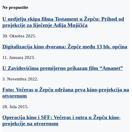
Ne propustite
U nedjelju ekipa filma Testament u Žepču: Prihod od
projekcije za liječenje Adija Mujičića
30. Oktobra 2025.
Digitalizacija kino dvorana: Žepče među 13 bh. općina
11. Januara 2023.
U Zavidovićima premijerno prikazan film “Amanet”
3. Novembra 2022.
Foto: Večeras u Žepču održana prva kino-projekcija na
otvorenom
28. Jula 2015.
Operacija kino i SFF: Večeras i sutra u Žepču kino-
projekcije na otvorenom