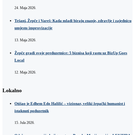
24. Maja 2026.
Tešanj, Žepče i Vareš: Kada mladi biraju znanje, zdravlje i zajednicu
umjesto improvizacije
13. Maja 2026.
Žepče gradi svoje preduzetnice: 5 biznisa koji rastu uz BizUp Goes
Local
12. Maja 2026.
Lokalno
Otišao je Edhem Edo Halilić – vizionar, veliki žepački humanist i
istaknuti poduzetnik
15. Jula 2026.