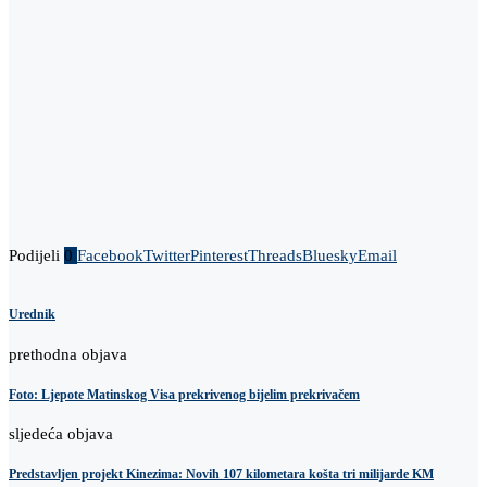
Podijeli
0
Facebook
Twitter
Pinterest
Threads
Bluesky
Email
Urednik
prethodna objava
Foto: Ljepote Matinskog Visa prekrivenog bijelim prekrivačem
sljedeća objava
Predstavljen projekt Kinezima: Novih 107 kilometara košta tri milijarde KM