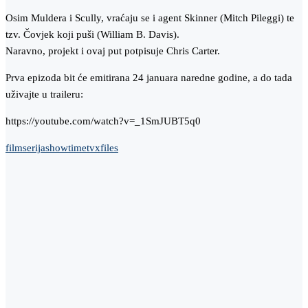
Osim Muldera i Scully, vraćaju se i agent Skinner (Mitch Pileggi) te
tzv. Čovjek koji puši (William B. Davis).
Naravno, projekt i ovaj put potpisuje Chris Carter.
Prva epizoda bit će emitirana 24 januara naredne godine, a do tada
uživajte u traileru:
https://youtube.com/watch?v=_1SmJUBT5q0
film
serija
showtime
tv
xfiles