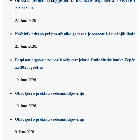
Održana promocija knjige autora Branka Marijanovića: LEKTIRA
ZA ŽIVOT
27. Juna 2026.
Načelnik održao prijem učenika generacije osnovnih i srednjih škola
22. Juna 2026.
Potpisani ugovori za realizaciju projekata Omladinske banke Žepče
za 2026. godinu
10. Juna 2026.
Obavijest o prekidu vodosnabdijevanja
10. Juna 2026.
Obavijest o prekidu vodosnabdijevanja
9. Juna 2026.