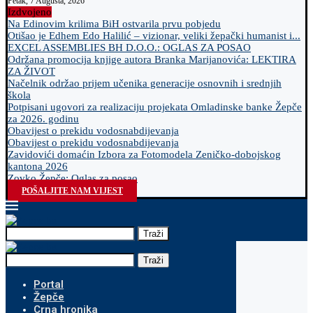
Petak, 7 Augusta, 2026
Izdvojeno
Na Edinovim krilima BiH ostvarila prvu pobjedu
Otišao je Edhem Edo Halilić – vizionar, veliki žepački humanist i...
EXCEL ASSEMBLIES BH D.O.O.: OGLAS ZA POSAO
Održana promocija knjige autora Branka Marijanovića: LEKTIRA
ZA ŽIVOT
Načelnik održao prijem učenika generacije osnovnih i srednjih
škola
Potpisani ugovori za realizaciju projekata Omladinske banke Žepče
za 2026. godinu
Obavijest o prekidu vodosnabdijevanja
Obavijest o prekidu vodosnabdijevanja
Zavidovići domaćin Izbora za Fotomodela Zeničko-dobojskog
kantona 2026
Zovko Žepče: Oglas za posao
POŠALJITE NAM VIJEST
Traži
Traži
Portal
Žepče
Crna hronika