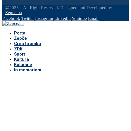
@2025 – All Right Reserved. Designed and Developed by
Zepce.ba
Facebook
Twitter
Instagram
Linkedin
Youtube
Email
Portal
Žepče
Crna hronika
ZDK
Sport
Kultura
Kolumne
In memoriam