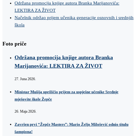
Održana promocija knjige autora Branka Marijanovića:
LEKTIRA ZA ŽIVOT
Načelnik održao prijem učenika generacije osnovnih i srednjih
škola
Foto priče
Održana promocija knjige autora Branka
Marijanovića: LEKTIRA ZA ŽIVOT
27. Juna 2026.
Ministar Mušija upriličio prijem za uspješne učenike Srednje
mješovite škole Žepče
26. Maja 2026.
Završen prvi “Žepče Masters”: Mario Željo Milošević odnio titulu
šampiona!