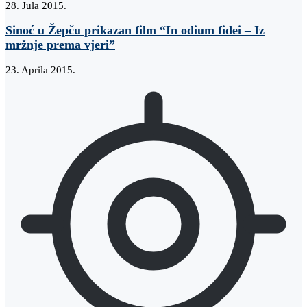
28. Jula 2015.
Sinoć u Žepču prikazan film “In odium fidei – Iz
mržnje prema vjeri”
23. Aprila 2015.