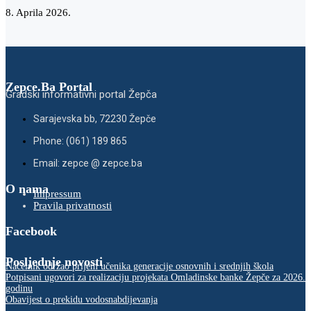
8. Aprila 2026.
Zepce.Ba Portal
Gradski informativni portal Žepča
Sarajevska bb, 72230 Žepče
Phone: (061) 189 865
Email: zepce @ zepce.ba
O nama
Impressum
Pravila privatnosti
Facebook
Posljednje novosti
Načelnik održao prijem učenika generacije osnovnih i srednjih škola
Potpisani ugovori za realizaciju projekata Omladinske banke Žepče za 2026.
godinu
Obavijest o prekidu vodosnabdijevanja