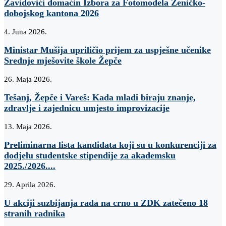
Zavidovići domaćin Izbora za Fotomodela Zeničko-
dobojskog kantona 2026
4. Juna 2026.
Ministar Mušija upriličio prijem za uspješne učenike
Srednje mješovite škole Žepče
26. Maja 2026.
Tešanj, Žepče i Vareš: Kada mladi biraju znanje,
zdravlje i zajednicu umjesto improvizacije
13. Maja 2026.
Preliminarna lista kandidata koji su u konkurenciji za
dodjelu studentske stipendije za akademsku
2025./2026....
29. Aprila 2026.
U akciji suzbijanja rada na crno u ZDK zatečeno 18
stranih radnika