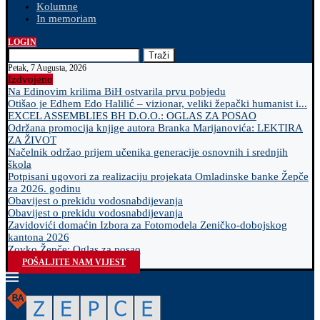
Kolumne
In memoriam
LOGIN
Traži
Petak, 7 Augusta, 2026
Izdvojeno
Na Edinovim krilima BiH ostvarila prvu pobjedu
Otišao je Edhem Edo Halilić – vizionar, veliki žepački humanist i...
EXCEL ASSEMBLIES BH D.O.O.: OGLAS ZA POSAO
Održana promocija knjige autora Branka Marijanovića: LEKTIRA
ZA ŽIVOT
Načelnik održao prijem učenika generacije osnovnih i srednjih
škola
Potpisani ugovori za realizaciju projekata Omladinske banke Žepče
za 2026. godinu
Obavijest o prekidu vodosnabdijevanja
Obavijest o prekidu vodosnabdijevanja
Zavidovići domaćin Izbora za Fotomodela Zeničko-dobojskog
kantona 2026
Zovko Žepče: Oglas za posao
POŠALJITE NAM VIJEST