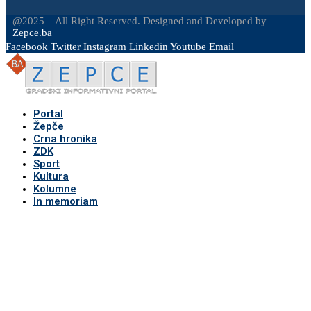
@2025 – All Right Reserved. Designed and Developed by
Zepce.ba
Facebook
Twitter
Instagram
Linkedin
Youtube
Email
Portal
Žepče
Crna hronika
ZDK
Sport
Kultura
Kolumne
In memoriam