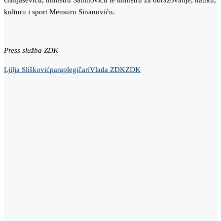
Galijaševiću, ministru Šahinoviću te ministru za obrazovanje, nauku,
kulturu i sport Mensuru Sinanoviću.
Press služba ZDK
Ljilja Slišković
paraplegičari
Vlada ZDK
ZDK