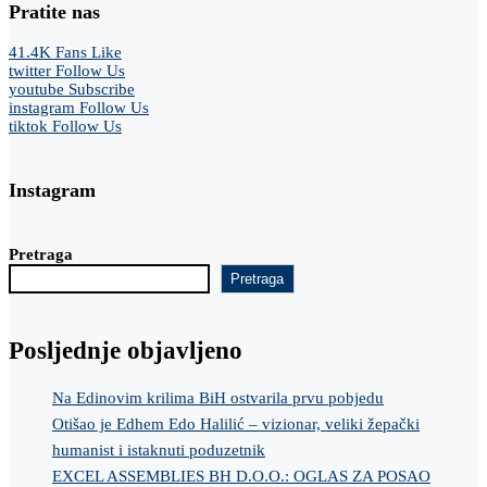
Pratite nas
41.4K
Fans
Like
twitter
Follow Us
youtube
Subscribe
instagram
Follow Us
tiktok
Follow Us
Instagram
Pretraga
Pretraga
Posljednje objavljeno
Na Edinovim krilima BiH ostvarila prvu pobjedu
Otišao je Edhem Edo Halilić – vizionar, veliki žepački
humanist i istaknuti poduzetnik
EXCEL ASSEMBLIES BH D.O.O.: OGLAS ZA POSAO