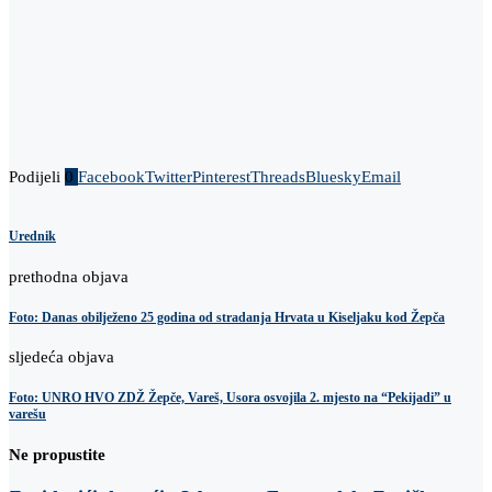
Podijeli
0
Facebook
Twitter
Pinterest
Threads
Bluesky
Email
Urednik
prethodna objava
Foto: Danas obilježeno 25 godina od stradanja Hrvata u Kiseljaku kod Žepča
sljedeća objava
Foto: UNRO HVO ZDŽ Žepče, Vareš, Usora osvojila 2. mjesto na “Pekijadi” u
varešu
Ne propustite