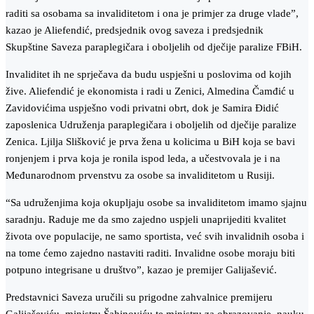
raditi sa osobama sa invaliditetom i ona je primjer za druge vlade”,
kazao je Aliefendić, predsjednik ovog saveza i predsjednik
Skupštine Saveza paraplegičara i oboljelih od dječije paralize FBiH.
Invaliditet ih ne sprječava da budu uspješni u poslovima od kojih
žive. Aliefendić je ekonomista i radi u Zenici, Almedina Čamđić u
Zavidovićima uspješno vodi privatni obrt, dok je Samira Đidić
zaposlenica Udruženja paraplegičara i oboljelih od dječije paralize
Zenica. Ljilja Slišković je prva žena u kolicima u BiH koja se bavi
ronjenjem i prva koja je ronila ispod leda, a učestvovala je i na
Međunarodnom prvenstvu za osobe sa invaliditetom u Rusiji.
“Sa udruženjima koja okupljaju osobe sa invaliditetom imamo sjajnu
saradnju. Raduje me da smo zajedno uspjeli unaprijediti kvalitet
života ove populacije, ne samo sportista, već svih invalidnih osoba i
na tome ćemo zajedno nastaviti raditi. Invalidne osobe moraju biti
potpuno integrisane u društvo”, kazao je premijer Galijašević.
Predstavnici Saveza uručili su prigodne zahvalnice premijeru