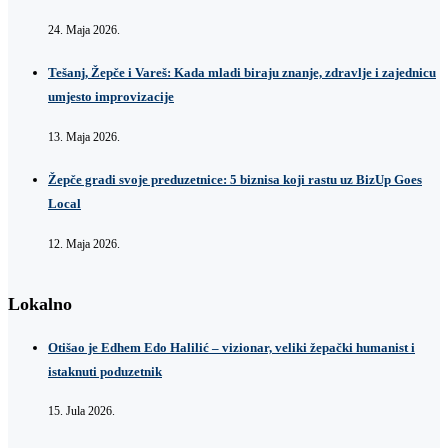
24. Maja 2026.
Tešanj, Žepče i Vareš: Kada mladi biraju znanje, zdravlje i zajednicu
umjesto improvizacije
13. Maja 2026.
Žepče gradi svoje preduzetnice: 5 biznisa koji rastu uz BizUp Goes
Local
12. Maja 2026.
Lokalno
Otišao je Edhem Edo Halilić – vizionar, veliki žepački humanist i
istaknuti poduzetnik
15. Jula 2026.