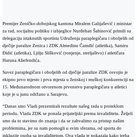
Premijer Zeničko-dobojskog kantona Miralem Galijašević i ministar
za rad, socijalnu politiku i izbjeglice Nurđehan Šahinović primili su
delegaciju istaknutih sportista Udruženja paraplegičara i oboljelih od
dječije paralize Zenica i ZDK Almedinu Čamđić (atletika), Samiru
Đidić (atletika), Ljilju Slišković (ronjenje, streljaštvo) i atletičara
Haruna Aliefendića.
Savez paraplegičara i oboljelih od dječije paralize ZDK osvojio je
ekipno prvo mjesto i prva mjesta u ženskoj i muškoj konkurenciji na
15. Međunarodnom otvorenom prvenstvu paraplegičara u atletici
koje je u junu održano u Sarajevu.
“Danas smo Vladi prezentirali rezultate našeg rada u proteklom
periodu. Vlada ZDK se ponaša prijateljski prema invaliditetu. Željeli
smo da to stavimo do znanja i da se zahvalimo za pristup našim
problemima, jer su nam pomogli u svim sferama, od sporta do
inkluzije osoba sa invaliditetom. Ova vlada je pokazala kako treba