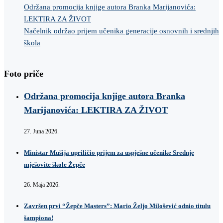
Održana promocija knjige autora Branka Marijanovića:
LEKTIRA ZA ŽIVOT
Načelnik održao prijem učenika generacije osnovnih i srednjih
škola
Foto priče
Održana promocija knjige autora Branka
Marijanovića: LEKTIRA ZA ŽIVOT
27. Juna 2026.
Ministar Mušija upriličio prijem za uspješne učenike Srednje
mješovite škole Žepče
26. Maja 2026.
Završen prvi “Žepče Masters”: Mario Željo Milošević odnio titulu
šampiona!