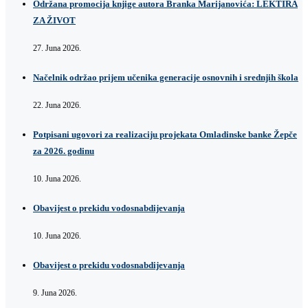
Održana promocija knjige autora Branka Marijanovića: LEKTIRA
ZA ŽIVOT
27. Juna 2026.
Načelnik održao prijem učenika generacije osnovnih i srednjih škola
22. Juna 2026.
Potpisani ugovori za realizaciju projekata Omladinske banke Žepče
za 2026. godinu
10. Juna 2026.
Obavijest o prekidu vodosnabdijevanja
10. Juna 2026.
Obavijest o prekidu vodosnabdijevanja
9. Juna 2026.