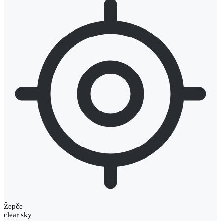
Žepče
clear sky