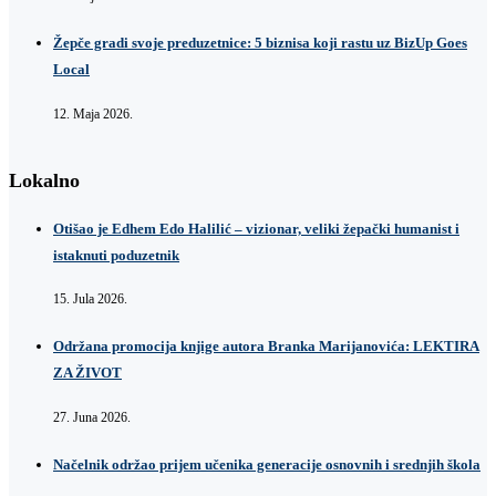
Žepče gradi svoje preduzetnice: 5 biznisa koji rastu uz BizUp Goes
Local
12. Maja 2026.
Lokalno
Otišao je Edhem Edo Halilić – vizionar, veliki žepački humanist i
istaknuti poduzetnik
15. Jula 2026.
Održana promocija knjige autora Branka Marijanovića: LEKTIRA
ZA ŽIVOT
27. Juna 2026.
Načelnik održao prijem učenika generacije osnovnih i srednjih škola