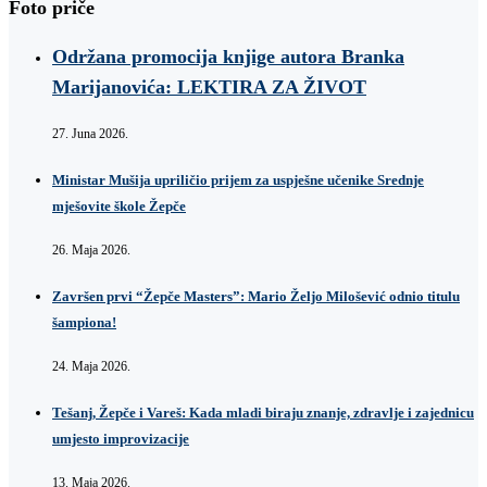
Foto priče
Održana promocija knjige autora Branka
Marijanovića: LEKTIRA ZA ŽIVOT
27. Juna 2026.
Ministar Mušija upriličio prijem za uspješne učenike Srednje
mješovite škole Žepče
26. Maja 2026.
Završen prvi “Žepče Masters”: Mario Željo Milošević odnio titulu
šampiona!
24. Maja 2026.
Tešanj, Žepče i Vareš: Kada mladi biraju znanje, zdravlje i zajednicu
umjesto improvizacije
13. Maja 2026.