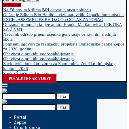
Četvrtak, 6 Augusta, 2026
Izdvojeno
Na Edinovim krilima BiH ostvarila prvu pobjedu
Otišao je Edhem Edo Halilić – vizionar, veliki žepački humanist i...
EXCEL ASSEMBLIES BH D.O.O.: OGLAS ZA POSAO
Održana promocija knjige autora Branka Marijanovića: LEKTIRA
ZA ŽIVOT
Načelnik održao prijem učenika generacije osnovnih i srednjih
škola
Potpisani ugovori za realizaciju projekata Omladinske banke Žepče
za 2026. godinu
Obavijest o prekidu vodosnabdijevanja
Obavijest o prekidu vodosnabdijevanja
Zavidovići domaćin Izbora za Fotomodela Zeničko-dobojskog
kantona 2026
Zovko Žepče: Oglas za posao
POŠALJITE NAM VIJEST
Traži
Traži
Portal
Žepče
Crna hronika