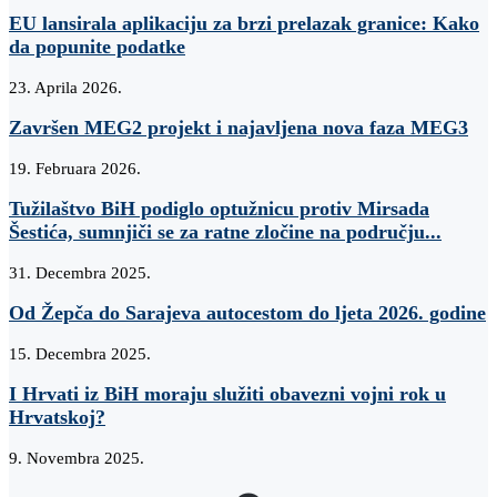
EU lansirala aplikaciju za brzi prelazak granice: Kako
da popunite podatke
23. Aprila 2026.
Završen MEG2 projekt i najavljena nova faza MEG3
19. Februara 2026.
Tužilaštvo BiH podiglo optužnicu protiv Mirsada
Šestića, sumnjiči se za ratne zločine na području...
31. Decembra 2025.
Od Žepča do Sarajeva autocestom do ljeta 2026. godine
15. Decembra 2025.
I Hrvati iz BiH moraju služiti obavezni vojni rok u
Hrvatskoj?
9. Novembra 2025.