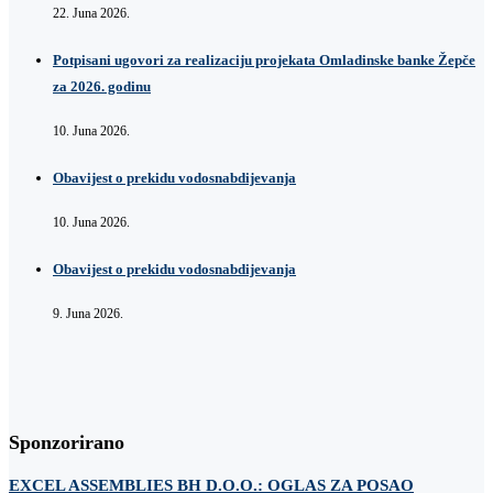
22. Juna 2026.
Potpisani ugovori za realizaciju projekata Omladinske banke Žepče
za 2026. godinu
10. Juna 2026.
Obavijest o prekidu vodosnabdijevanja
10. Juna 2026.
Obavijest o prekidu vodosnabdijevanja
9. Juna 2026.
Sponzorirano
EXCEL ASSEMBLIES BH D.O.O.: OGLAS ZA POSAO