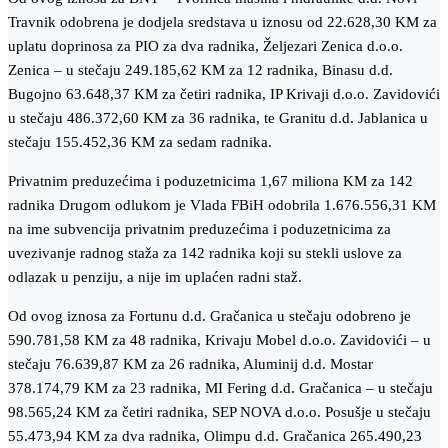
Travnik odobrena je dodjela sredstava u iznosu od 22.628,30 KM za
uplatu doprinosa za PIO za dva radnika, Željezari Zenica d.o.o.
Zenica – u stečaju 249.185,62 KM za 12 radnika, Binasu d.d.
Bugojno 63.648,37 KM za četiri radnika, IP Krivaji d.o.o. Zavidovići
u stečaju 486.372,60 KM za 36 radnika, te Granitu d.d. Jablanica u
stečaju 155.452,36 KM za sedam radnika.
Privatnim preduzećima i poduzetnicima 1,67 miliona KM za 142
radnika Drugom odlukom je Vlada FBiH odobrila 1.676.556,31 KM
na ime subvencija privatnim preduzećima i poduzetnicima za
uvezivanje radnog staža za 142 radnika koji su stekli uslove za
odlazak u penziju, a nije im uplaćen radni staž.
Od ovog iznosa za Fortunu d.d. Gračanica u stečaju odobreno je
590.781,58 KM za 48 radnika, Krivaju Mobel d.o.o. Zavidovići – u
stečaju 76.639,87 KM za 26 radnika, Aluminij d.d. Mostar
378.174,79 KM za 23 radnika, MI Fering d.d. Gračanica – u stečaju
98.565,24 KM za četiri radnika, SEP NOVA d.o.o. Posušje u stečaju
55.473,94 KM za dva radnika, Olimpu d.d. Gračanica 265.490,23