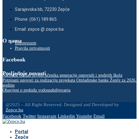
Sarajevska bb, 72230 Žepče
Phone: (061) 189 865
Email: zepce @ zepce.ba
O nama
Impressum
Pravila privatnosti
Facebook
Posljednje novosti
Načelnik održao prijem učenika generacije osnovnih i srednjih škola
Potpisani ugovori za realizaciju projekata Omladinske banke Žepče za 2026.
godinu
Obavijest o prekidu vodosnabdijevanja
@2025 – All Right Reserved. Designed and Developed by
Zepce.ba
Facebook
Twitter
Instagram
Linkedin
Youtube
Email
Portal
Žepče