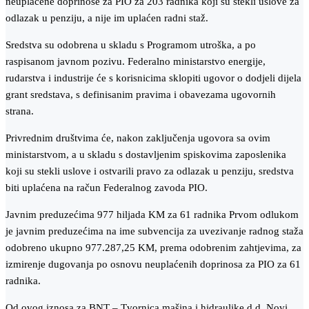
neuplaćene doprinose za PIO za 203 radnika koji su stekli uslove za
odlazak u penziju, a nije im uplaćen radni staž.
Sredstva su odobrena u skladu s Programom utroška, a po
raspisanom javnom pozivu. Federalno ministarstvo energije,
rudarstva i industrije će s korisnicima sklopiti ugovor o dodjeli dijela
grant sredstava, s definisanim pravima i obavezama ugovornih
strana.
Privrednim društvima će, nakon zaključenja ugovora sa ovim
ministarstvom, a u skladu s dostavljenim spiskovima zaposlenika
koji su stekli uslove i ostvarili pravo za odlazak u penziju, sredstva
biti uplaćena na račun Federalnog zavoda PIO.
Javnim preduzećima 977 hiljada KM za 61 radnika Prvom odlukom
je javnim preduzećima na ime subvencija za uvezivanje radnog staža
odobreno ukupno 977.287,25 KM, prema odobrenim zahtjevima, za
izmirenje dugovanja po osnovu neuplaćenih doprinosa za PIO za 61
radnika.
Od ovog iznosa za BNT – Tvornica mašina i hidraulike d.d. Novi