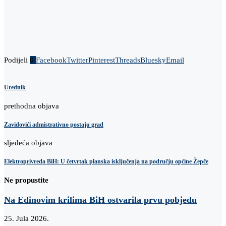
Podijeli
0
Facebook
Twitter
Pinterest
Threads
Bluesky
Email
Urednik
prethodna objava
Zavidovići admistrativno postaju grad
sljedeća objava
Elektroprivreda BiH: U četvrtak planska isključenja na području općine Žepče
Ne propustite
Na Edinovim krilima BiH ostvarila prvu pobjedu
25. Jula 2026.