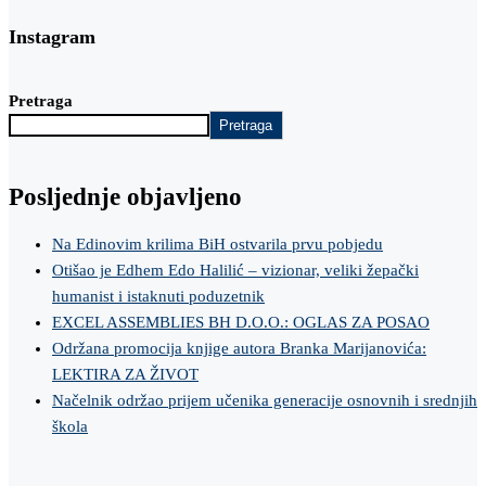
Instagram
Pretraga
Pretraga
Posljednje objavljeno
Na Edinovim krilima BiH ostvarila prvu pobjedu
Otišao je Edhem Edo Halilić – vizionar, veliki žepački
humanist i istaknuti poduzetnik
EXCEL ASSEMBLIES BH D.O.O.: OGLAS ZA POSAO
Održana promocija knjige autora Branka Marijanovića:
LEKTIRA ZA ŽIVOT
Načelnik održao prijem učenika generacije osnovnih i srednjih
škola