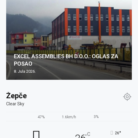
EXCEL ASSEMBLIES BH D.O.O.: OGLAS ZA
POSAO
8. Jula 2026.
Žepče
Clear Sky
3%
47%
1.6km/h
°
26
C
°