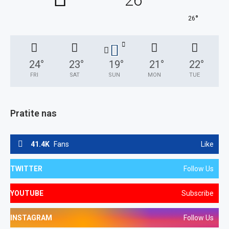
26
°
26
24
°
23
°
19
°
21
°
22
°
FRI
SAT
SUN
MON
TUE
Pratite nas
41.4K
Fans
Like
TWITTER
Follow Us
YOUTUBE
Subscribe
INSTAGRAM
Follow Us