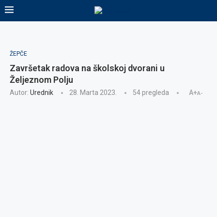
ŽEPČE
Završetak radova na školskoj dvorani u
Željeznom Polju
Autor:
Urednik
28. Marta 2023.
54
pregleda
A+
A-