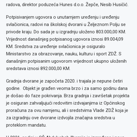
radova, direktor poduzeća Hunes d.o.o. Žepče, Nesib Husičić.
Potpisivanjem ugovora o unutarnjem uređenju i uređenju
svlačionica, radovi na školskoj dvorani u Željeznom Polju se
privode kraju. Do sada je u izgradnju uloženo 803.000,00 KM.
Vrijednost današnjeg potpisanog ugovora iznosi 89.004,09
KM. Sredstva za uređenje svlačionica je osiguralo
Ministarstvo za obrazovanje, nauku, kulturu i sport ZDŽ. S
današnjim potpisanim ugovorom vrijednost ukupno uloženih
sredstava iznosi 892.000,00 KM.
Gradnja dvorane je započeta 2020. i trajala je nepune četiri
godine. Objekt je građen veoma brzo i za samo godinu dana
je došao do faze pokrivanja. Brza gradnja i završetak projekta
je osiguran zahvaljujući redovitim izdvajanjima iz Općinskog
proračuna za ovu namjenu, ali i sredstvima Vlade ZDŽ koja je
za izgradnju ove dvorane izdvojila značajna sredstva u
proteklom mandatu.