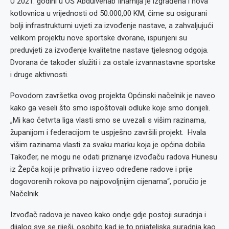
U 2021. godini u OŠ Abdulvehab Ilhamija je izgrađena i nova
kotlovnica u vrijednosti od 50.000,00 KM, čime su osigurani
bolji infrastrukturni uvjeti za izvođenje nastave, a zahvaljujući
velikom projektu nove sportske dvorane, ispunjeni su
preduvjeti za izvođenje kvalitetne nastave tjelesnog odgoja.
Dvorana će također služiti i za ostale izvannastavne sportske
i druge aktivnosti.
Povodom završetka ovog projekta Općinski načelnik je naveo
kako ga veseli što smo ispoštovali odluke koje smo donijeli.
„Mi kao četvrta liga vlasti smo se uvezali s višim razinama,
županijom i federacijom te uspješno završili projekt. Hvala
višim razinama vlasti za svaku marku koja je općina dobila.
Također, ne mogu ne odati priznanje izvođaču radova Hunesu
iz Žepča koji je prihvatio i izveo određene radove i prije
dogovorenih rokova po najpovoljnijim cijenama“, poručio je
Načelnik.
Izvođač radova je naveo kako ondje gdje postoji suradnja i
dijalog sve se riješi, osobito kad je to prijateljska suradnja kao