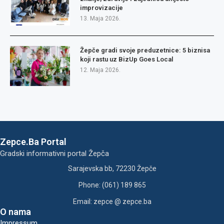
improvizacije
13. Maja 2026.
Žepče gradi svoje preduzetnice: 5 biznisa
koji rastu uz BizUp Goes Local
12. Maja 2026.
Zepce.Ba Portal
Gradski informativni portal Žepča
Sarajevska bb, 72230 Žepče
Phone: (061) 189 865
Email: zepce @ zepce.ba
O nama
Impressum