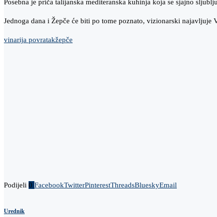
Posebna je priča talijanska mediteranska kuhinja koja se sjajno sljublj
Jednoga dana i Žepče će biti po tome poznato, vizionarski najavljuje
vinarija povratak
žepče
Podijeli
0
Facebook
Twitter
Pinterest
Threads
Bluesky
Email
Urednik