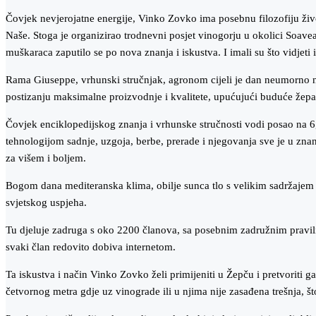
Čovjek nevjerojatne energije, Vinko Zovko ima posebnu filozofiju život
Naše. Stoga je organizirao trodnevni posjet vinogorju u okolici Soavea 
muškaraca zaputilo se po nova znanja i iskustva. I imali su što vidjeti i
Rama Giuseppe, vrhunski stručnjak, agronom cijeli je dan neumorno n
postizanju maksimalne proizvodnje i kvalitete, upućujući buduće žepač
Čovjek enciklopedijskog znanja i vrhunske stručnosti vodi posao na 6,
tehnologijom sadnje, uzgoja, berbe, prerade i njegovanja sve je u znanos
za višem i boljem.
Bogom dana mediteranska klima, obilje sunca tlo s velikim sadržajem b
svjetskog uspjeha.
Tu djeluje zadruga s oko 2200 članova, sa posebnim zadružnim pravi
svaki član redovito dobiva internetom.
Ta iskustva i način Vinko Zovko želi primijeniti u Žepču i pretvoriti g
četvornog metra gdje uz vinograde ili u njima nije zasađena trešnja,