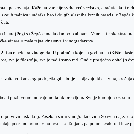
a i poslovanja. Kaže, novac nije svrha već sredstvo, a radnici koji rad
svojih radnica i radnika kao i drugih vlasnika loznih nasada iz Žepča ko
 čuti.
a ljetnoj žegi sa Žepčacima hodao po padinama Venetta i pokazivao najn
ke vinare u male tajne vinarstva i vinogradarstva.
2 tisuće hektara vinograda. U području koje na godinu na tržište plasir
t, sve je filozofija, sve je rad i samo rad. Ondje prosječna obitelj s dv
azalta vulkanskog podrijetla gdje bolje uspijevaju bijela vina, krečnj
lima i pozitivnom poticajnom konkurencijom. Sve je kompjuterizirano 
a u pravi vinarski kraj. Poseban šarm vinogradarstvu u Soaveu daje, kao u
 što daje posebnu aromu vinu hvale se Talijani, pa potom svaki red lo