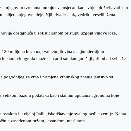
e u njegovim tvrtkama moraju sve osjećati kao svoje i doživljavati kao
ji slijede njegove ideje. Njih dvadesetak, vedrih i veselih žena i
ovija dostignuća u sofisticiranom pristupu uzgoju vinove loze,
a 120 milijuna boca najkvalitetnijih vina s najmodernijom
a hektara vinograda može ostvariti solidan godišnji prihod ali svi teže
aka pogodnijeg za crna i primjena vrhunskog znanja jamstvo su
i s velikom bazom podataka kao i stalnim uputama agronoma koje
ostalom i u cijeloj Italiji, iskorištavanje svakog pedlja zemlje. Nema
ze počinje zasađenom ružom, lavandom, maslinom …