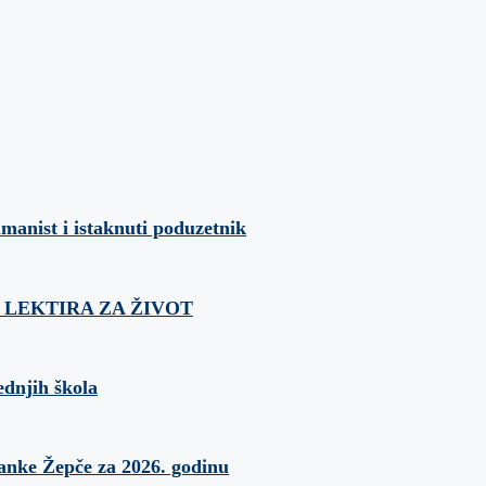
umanist i istaknuti poduzetnik
ća: LEKTIRA ZA ŽIVOT
ednjih škola
banke Žepče za 2026. godinu