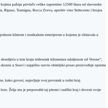
đu kojima pažnju privlače velike zapremine 12500 litara od slavonske
lla, Ripaso, Tramigna, Rocca Zveva, aperitiv vino Settecento i brojna
 ugodnom klimom i rustikalnim enterijerom u kojemu je obitavala u
ih desetljeća u tom kraju tridesetak kilometara udaljenom od Verone”,
skrasio u Soavi i uspješno razvio obiteljski posao proizvodnje opreme
, kako govori, najavljuje svoj povratak u rodni kraj.
oze. Želja mu je preporoditi taj pitomi i radišni kraj i dovesti svoje