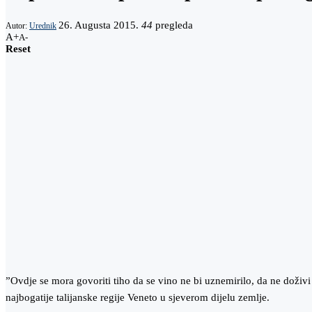
26. Augusta 2015.
44
pregleda
Autor:
Urednik
A+
A-
Reset
”Ovdje se mora govoriti tiho da se vino ne bi uznemirilo, da ne doži
najbogatije talijanske regije Veneto u sjeverom dijelu zemlje.