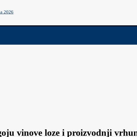
na 2026
goju vinove loze i proizvodnji vrhu