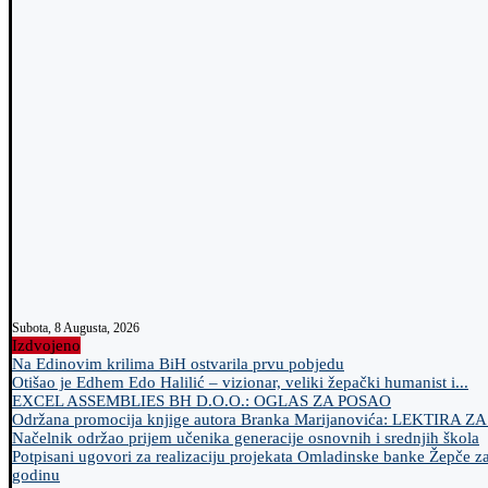
Subota, 8 Augusta, 2026
Izdvojeno
Na Edinovim krilima BiH ostvarila prvu pobjedu
Otišao je Edhem Edo Halilić – vizionar, veliki žepački humanist i...
EXCEL ASSEMBLIES BH D.O.O.: OGLAS ZA POSAO
Održana promocija knjige autora Branka Marijanovića: LEKTIRA Z
Načelnik održao prijem učenika generacije osnovnih i srednjih škola
Potpisani ugovori za realizaciju projekata Omladinske banke Žepče z
godinu