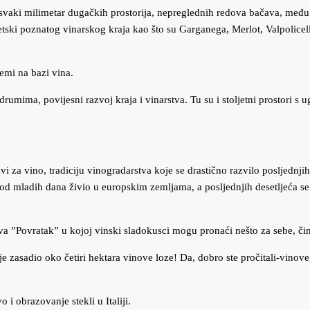
 je u svaki milimetar dugačkih prostorija, nepreglednih redova bačava, me
vjetski poznatog vinarskog kraja kao što su Garganega, Merlot, Valpolice
emi na bazi vina.
rumima, povijesni razvoj kraja i vinarstva. Tu su i stoljetni prostori s
vi za vino, tradiciju vinogradarstva koje se drastično razvilo posljednj
d mladih dana živio u europskim zemljama, a posljednjih desetljeća se 
 ”Povratak” u kojoj vinski sladokusci mogu pronaći nešto za sebe, čime
e zasadio oko četiri hektara vinove loze! Da, dobro ste pročitali-vinove l
i obrazovanje stekli u Italiji.