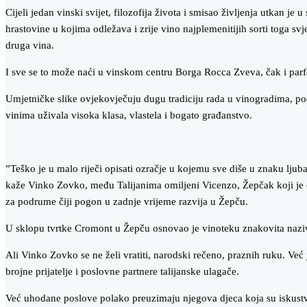
Cijeli jedan vinski svijet, filozofija života i smisao življenja utkan
hrastovine u kojima odležava i zrije vino najplemenitijih sorti toga s
druga vina.
I sve se to može naći u vinskom centru Borga Rocca Zveva, čak i parf
Umjetničke slike ovjekovječuju dugu tradiciju rada u vinogradima, pod
vinima uživala visoka klasa, vlastela i bogato građanstvo.
”Teško je u malo riječi opisati ozračje u kojemu sve diše u znaku ljuba
kaže Vinko Zovko, među Talijanima omiljeni Vicenzo, Žepčak koji je o
za podrume čiji pogon u zadnje vrijeme razvija u Žepču.
U sklopu tvrtke Cromont u Žepču osnovao je vinoteku znakovita naziva
Ali Vinko Zovko se ne želi vratiti, narodski rečeno, praznih ruku. Već j
brojne prijatelje i poslovne partnere talijanske ulagače.
Već uhodane poslove polako preuzimaju njegova djeca koja su iskustvo 