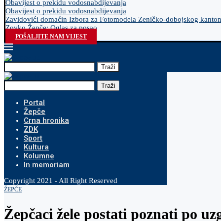
Obavijest o prekidu vodosnabdijevanja
Obavijest o prekidu vodosnabdijevanja
Zavidovići domaćin Izbora za Fotomodela Zeničko-dobojskog kanto
Zovko Žepče: Oglas za posao
POŠALJITE NAM VIJEST
Traži
Traži
Portal
Žepče
Crna hronika
ZDK
Sport
Kultura
Kolumne
In memoriam
Copyright 2021 - All Right Reserved
ŽEPČE
Žepčaci žele postati poznati po uz