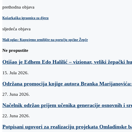
prethodna objava
Košarkaška igraonica za djecu
sljedeća objava
Mali oglas: Kupujemo zemljište na poručju općine Žepče
Ne propustite
Otišao je Edhem Edo Halilić – vizionar, veliki žepački h
15. Jula 2026.
Održana promocija knjige autora Branka Marijanovi
27. Juna 2026.
Načelnik održao prijem učenika generacije osnovnih i sr
22. Juna 2026.
Potpisani ugovori za realizaciju projekata Omladinske 