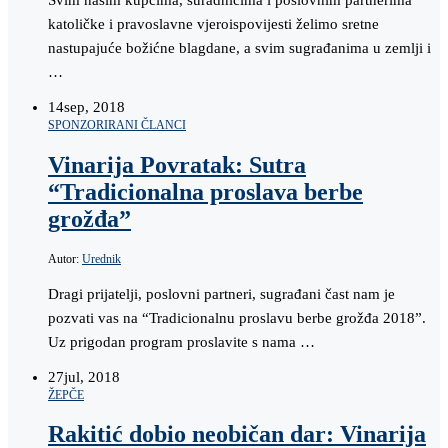
Svim našim kupcima, suradnicima i poslovnim partnerima
katoličke i pravoslavne vjeroispovijesti želimo sretne
nastupajuće božićne blagdane, a svim sugrađanima u zemlji i
…
14
sep, 2018
SPONZORIRANI ČLANCI
Vinarija Povratak: Sutra
“Tradicionalna proslava berbe
grožđa”
Autor:
Urednik
Dragi prijatelji, poslovni partneri, sugrađani čast nam je
pozvati vas na “Tradicionalnu proslavu berbe grožđa 2018”.
Uz prigodan program proslavite s nama …
27
jul, 2018
ŽEPČE
Rakitić dobio neobičan dar: Vinarija