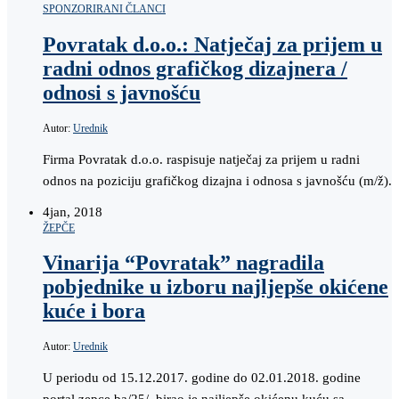
SPONZORIRANI ČLANCI
Povratak d.o.o.: Natječaj za prijem u
radni odnos grafičkog dizajnera /
odnosi s javnošću
Autor:
Urednik
Firma Povratak d.o.o. raspisuje natječaj za prijem u radni
odnos na poziciju grafičkog dizajna i odnosa s javnošću (m/ž).
4
jan, 2018
ŽEPČE
Vinarija “Povratak” nagradila
pobjednike u izboru najljepše okićene
kuće i bora
Autor:
Urednik
U periodu od 15.12.2017. godine do 02.01.2018. godine
portal zepce.ba/25/ birao je najljepše okićenu kuću sa