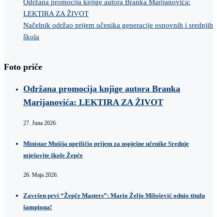
Održana promocija knjige autora Branka Marijanovića:
LEKTIRA ZA ŽIVOT
Načelnik održao prijem učenika generacije osnovnih i srednjih
škola
Foto priče
Održana promocija knjige autora Branka
Marijanovića: LEKTIRA ZA ŽIVOT
27. Juna 2026.
Ministar Mušija upriličio prijem za uspješne učenike Srednje
mješovite škole Žepče
26. Maja 2026.
Završen prvi “Žepče Masters”: Mario Željo Milošević odnio titulu
šampiona!