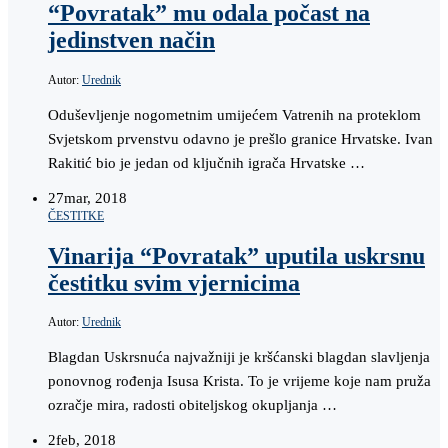
“Povratak” mu odala počast na
jedinstven način
Autor:
Urednik
Oduševljenje nogometnim umijećem Vatrenih na proteklom
Svjetskom prvenstvu odavno je prešlo granice Hrvatske. Ivan
Rakitić bio je jedan od ključnih igrača Hrvatske …
27
mar, 2018
ČESTITKE
Vinarija “Povratak” uputila uskrsnu
čestitku svim vjernicima
Autor:
Urednik
Blagdan Uskrsnuća najvažniji je kršćanski blagdan slavljenja
ponovnog rođenja Isusa Krista. To je vrijeme koje nam pruža
ozračje mira, radosti obiteljskog okupljanja …
2
feb, 2018