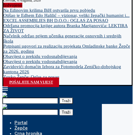
Četvrtak, 6 Augusta, 2026
Izdvojeno
Na Edinovim krilima BiH ostvarila prvu pobjedu
Otišao je Edhem Edo Halilić – vizionar, veliki žepački humanist i...
EXCEL ASSEMBLIES BH D.O.O.: OGLAS ZA POSAO
Održana promocija knjige autora Branka Marijanovića: LEKTIRA
ZA ŽIVOT
Načelnik održao prijem učenika generacije osnovnih i srednjih
škola
Potpisani ugovori za realizaciju projekata Omladinske banke Žepče
za 2026. godinu
Obavijest o prekidu vodosnabdijevanja
Obavijest o prekidu vodosnabdijevanja
Zavidovići domaćin Izbora za Fotomodela Zeničko-dobojskog
kantona 2026
Zovko Žepče: Oglas za posao
POŠALJITE NAM VIJEST
Traži
Traži
Portal
Žepče
Crna hronika