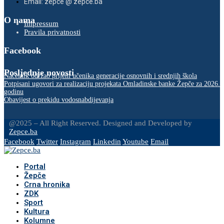
Email: zepce @ zepce.ba
O nama
Impressum
Pravila privatnosti
Facebook
Posljednje novosti
Načelnik održao prijem učenika generacije osnovnih i srednjih škola
Potpisani ugovori za realizaciju projekata Omladinske banke Žepče za 2026.
godinu
Obavijest o prekidu vodosnabdijevanja
@2025 – All Right Reserved. Designed and Developed by
Zepce.ba
Facebook
Twitter
Instagram
Linkedin
Youtube
Email
Portal
Žepče
Crna hronika
ZDK
Sport
Kultura
Kolumne