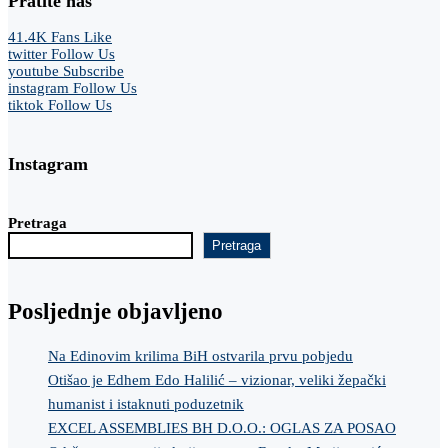
Pratite nas
41.4K
Fans
Like
twitter
Follow Us
youtube
Subscribe
instagram
Follow Us
tiktok
Follow Us
Instagram
Pretraga
Pretraga
Posljednje objavljeno
Na Edinovim krilima BiH ostvarila prvu pobjedu
Otišao je Edhem Edo Halilić – vizionar, veliki žepački
humanist i istaknuti poduzetnik
EXCEL ASSEMBLIES BH D.O.O.: OGLAS ZA POSAO