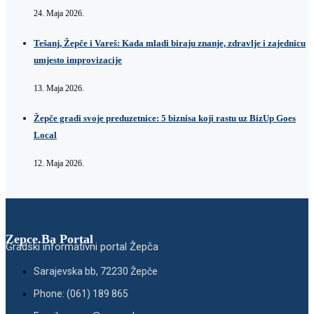
24. Maja 2026.
Tešanj, Žepče i Vareš: Kada mladi biraju znanje, zdravlje i zajednicu
umjesto improvizacije
13. Maja 2026.
Žepče gradi svoje preduzetnice: 5 biznisa koji rastu uz BizUp Goes
Local
12. Maja 2026.
Zepce.Ba Portal
Gradski informativni portal Žepča
Sarajevska bb, 72230 Žepče
Phone: (061) 189 865