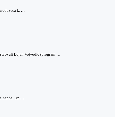
 preduzeća iz …
ustvovali Bojan Vojvodić (program …
ne Žepče. Uz …