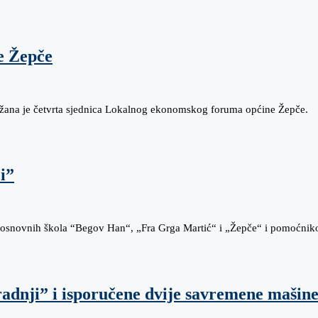
e Žepče
držana je četvrta sjednica Lokalnog ekonomskog foruma općine Žepče.
i”
ma osnovnih škola “Begov Han“, „Fra Grga Martić“ i „Žepče“ i pomoćni
radnji” i isporučene dvije savremene mašine