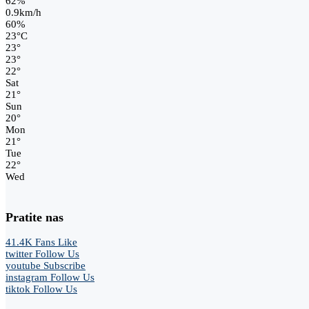
62%
0.9km/h
60%
23
°
C
23
°
23
°
22
°
Sat
21
°
Sun
20
°
Mon
21
°
Tue
22
°
Wed
Pratite nas
41.4K
Fans
Like
twitter
Follow Us
youtube
Subscribe
instagram
Follow Us
tiktok
Follow Us