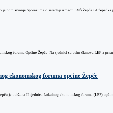
no je potpisivanje Sporazuma o saradnji između SMŠ Žepče i 4 žepačka
onomskog foruma Općine Žepče. Na sjednici su osim članova LEF-a pris
lnog ekonomskog foruma općine Žepče
 Žepču je održana II sjednica Lokalnog ekonomskog foruma (LEF) opći