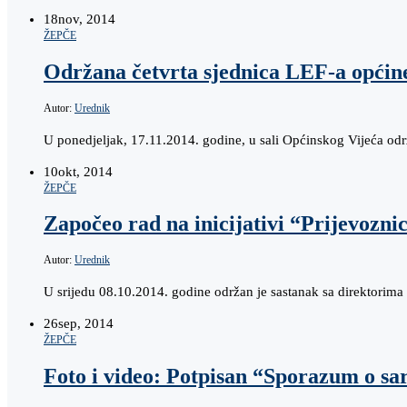
18
nov, 2014
ŽEPČE
Održana četvrta sjednica LEF-a općin
Autor:
Urednik
U ponedjeljak, 17.11.2014. godine, u sali Općinskog Vijeća o
10
okt, 2014
ŽEPČE
Započeo rad na inicijativi “Prijevoznic
Autor:
Urednik
U srijedu 08.10.2014. godine održan je sastanak sa direktori
26
sep, 2014
ŽEPČE
Foto i video: Potpisan “Sporazum o sa