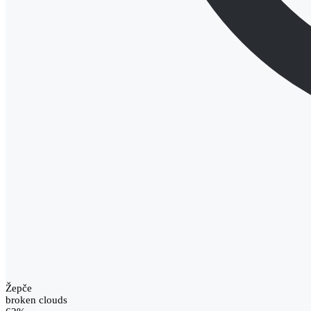
Žepče
broken clouds