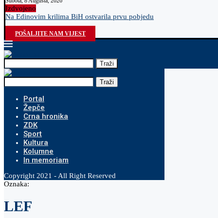
Subota, 8 Augusta, 2026
Izdvojeno
Na Edinovim krilima BiH ostvarila prvu pobjedu
POŠALJITE NAM VIJEST
Traži
Traži
Portal
Žepče
Crna hronika
ZDK
Sport
Kultura
Kolumne
In memoriam
Copyright 2021 - All Right Reserved
Oznaka:
LEF