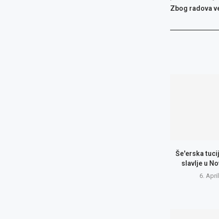
Zbog radova ve
Še'erska tuc
slavlje u 
6. Apri