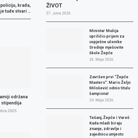
ŽIVOT
policiju, krađa,
je tuđe stvari …
27. Juna 2026.
Ministar Mušija
upriličio prijem za
uspješne učenike
Srednje mješovite
škole Žepče
26. Maja 2026.
Završen prvi “Žepče
Masters”: Mario Željo
Milošević odnio titulu
šampiona!
amiji održana
24. Maja 2026.
 stipendija
bra 2025.
Tešanj, Žepče i Vareš:
Kada mladi biraju
znanje, zdravlje i
zajednicu umjesto