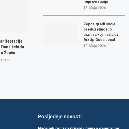
improvizacije
13. Maja 2026.
Žepče gradi svoje
preduzetnice: 5
biznisa koji rastu uz
BizUp Goes Local
anifestacija
12. Maja 2026.
a Dana šehida
 u Žepču
ta 2025.
Posljednje novosti
Načelnik održao prijem učenika generacije