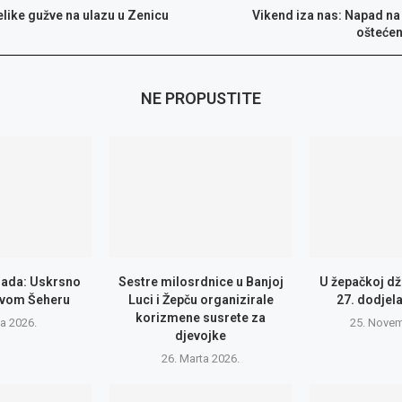
like gužve na ulazu u Zenicu
Vikend iza nas: Napad na 
oštećen
NE PROPUSTITE
ijada: Uskrsno
Sestre milosrdnice u Banjoj
U žepačkoj dž
Novom Šeheru
Luci i Žepču organizirale
27. dodjela
korizmene susrete za
la 2026.
25. Novem
djevojke
26. Marta 2026.