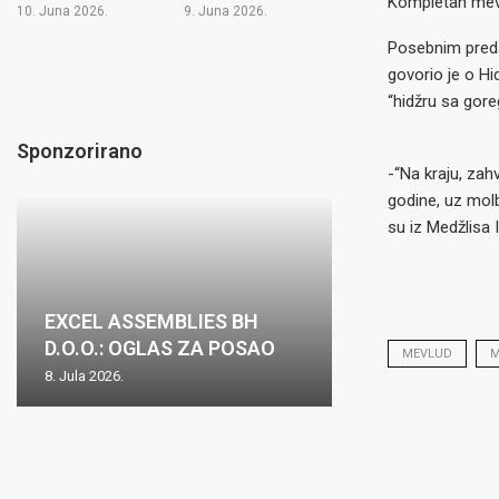
Kompletan mevl
10. Juna 2026.
9. Juna 2026.
Posebnim predav
govorio je o Hi
“hidžru sa goreg
Sponzorirano
-“Na kraju, zah
godine, uz molb
su iz Medžlisa 
EXCEL ASSEMBLIES BH
D.O.O.: OGLAS ZA POSAO
MEVLUD
M
8. Jula 2026.