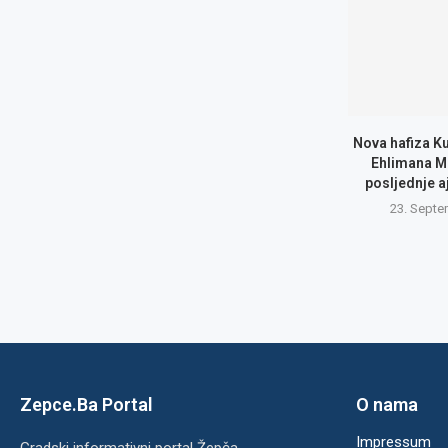
Nova hafiza Ku
Ehlimana Mu
posljednje 
23. Septe
Zepce.Ba Portal
O nama
Impressum
Gradski informativni portal Žepča