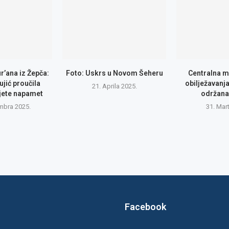
r’ana iz Žepča:
Foto: Uskrs u Novom Šeheru
Centralna m
jić proučila
obilježavanj
21. Aprila 2025.
ajete napamet
održana
mbra 2025.
31. Mar
Facebook