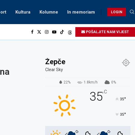
ort
Kultura
Kolumne
In memoriam
LOGIN
POŠALJITE NAM VIJEST
Žepče
ina
Clear Sky
22%
1.8km/h
0%
C
35
°
°
35
°
35