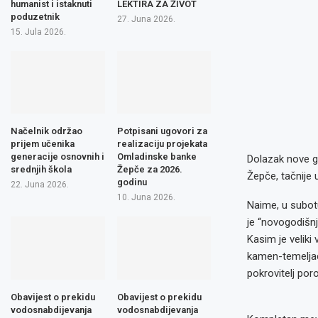
humanist i istaknuti
LEKTIRA ZA ŽIVOT
poduzetnik
27. Juna 2026.
15. Jula 2026.
Načelnik održao
Potpisani ugovori za
prijem učenika
realizaciju projekata
generacije osnovnih i
Omladinske banke
Dolazak nove go
srednjih škola
Žepče za 2026.
Žepče, tačnije 
godinu
22. Juna 2026.
10. Juna 2026.
Naime, u subot
je “novogodišnj
Kasim je veliki
kamen-temeljac 
pokrovitelj por
Obavijest o prekidu
Obavijest o prekidu
vodosnabdijevanja
vodosnabdijevanja