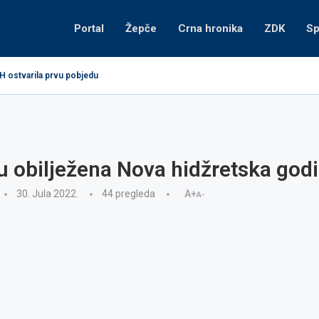
Portal
Žepče
Crna hronika
ZDK
Sp
H ostvarila prvu pobjedu
 obilježena Nova hidžretska god
30. Jula 2022.
44
pregleda
A+
A-