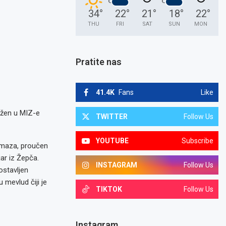
34
°
22
°
21
°
18
°
22
°
THU
FRI
SAT
SUN
MON
Pratite nas
41.4K
Fans
Like
ježen u MIZ-e
TWITTER
Follow Us
YOUTUBE
Subscribe
amaza, proučen
ar iz Žepča.
INSTAGRAM
Follow Us
ostavljen
 mevlud čiji je
TIKTOK
Follow Us
Instagram