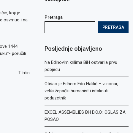
ić, koji je
Pretraga
e osvrnuo i na
PRETRAGA
nove 1444.
Posljednje objavljeno
ku.”- poručili
Na Edinovim krilima BiH ostvarila prvu
pobjedu
T.Irdin
Otišao je Edhem Edo Halilić – vizionar,
veliki žepački humanist i istaknuti
poduzetnik
EXCEL ASSEMBLIES BH D.O.O.: OGLAS ZA
POSAO