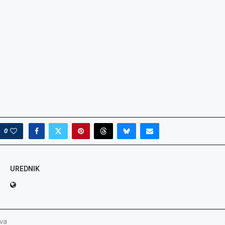
0
UREDNIK
va