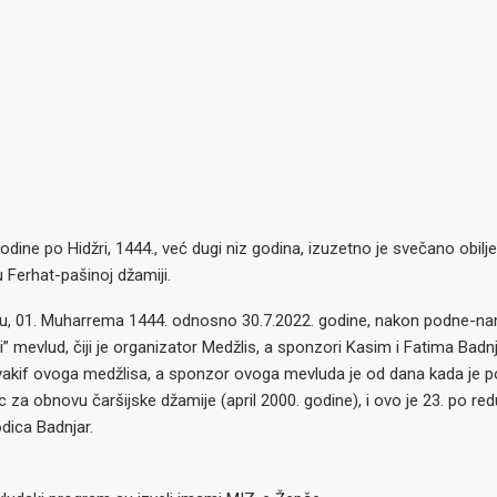
dine po Hidžri, 1444., već dugi niz godina, izuzetno je svečano obil
u Ferhat-pašinoj džamiji.
u, 01. Muharrema 1444. odnosno 30.7.2022. godine, nakon podne-n
i” mevlud, čiji je organizator Medžlis, a sponzori Kasim i Fatima Badnj
 vakif ovoga medžlisa, a sponzor ovoga mevluda je od dana kada je p
za obnovu čaršijske džamije (april 2000. godine), i ovo je 23. po redu
odica Badnjar.