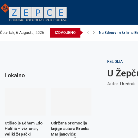
Četvrtak, 6 Augusta, 2026
IZDVOJENO
Na Edinovim krilima Bi
RELIGIJA
U Žepču
Lokalno
Autor:
Urednik
Otišao je Edhem Edo
Održana promocija
Halilić – vizionar,
knjige autora Branka
veliki žepački
Marijanovića: