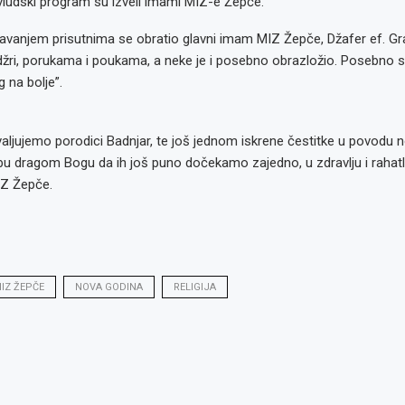
udski program su izveli imami MIZ-e Žepče.
anjem prisutnima se obratio glavni imam MIZ Žepče, Džafer ef. Grač
džri, porukama i poukama, a neke je i posebno obrazložio. Posebno s
 na bolje”.
valjujemo porodici Badnjar, te još jednom iskrene čestitke u povodu 
u dragom Bogu da ih još puno dočekamo zajedno, u zdravlju i rahatlu
IZ Žepče.
IZ ŽEPČE
NOVA GODINA
RELIGIJA