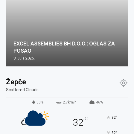
EXCEL ASSEMBLIES BH D.O.O.: OGLAS ZA
POSAO
8. Jula 2026.
Žepče
Scattered Clouds
33%
2.7km/h
46%
°
32
C
32
°
°
32