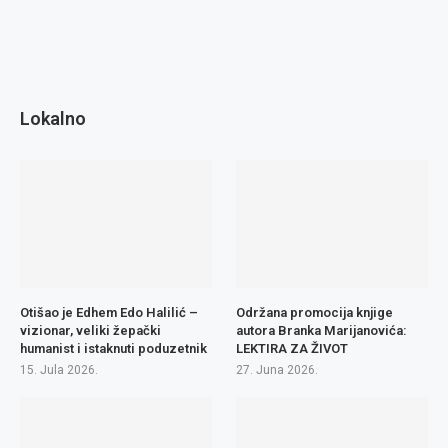
Lokalno
Otišao je Edhem Edo Halilić –
Održana promocija knjige
vizionar, veliki žepački
autora Branka Marijanovića:
humanist i istaknuti poduzetnik
LEKTIRA ZA ŽIVOT
15. Jula 2026.
27. Juna 2026.