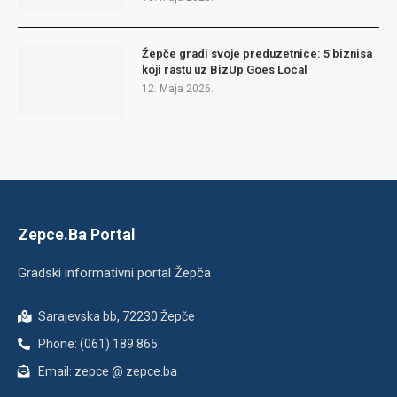
Žepče gradi svoje preduzetnice: 5 biznisa
koji rastu uz BizUp Goes Local
12. Maja 2026.
Zepce.Ba Portal
Gradski informativni portal Žepča
Sarajevska bb, 72230 Žepče
Phone: (061) 189 865
Email: zepce @ zepce.ba