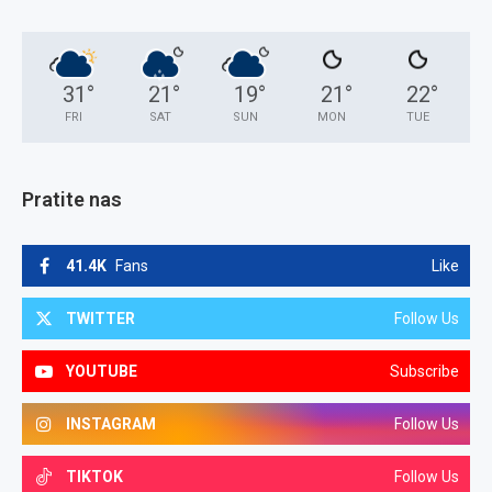
31
°
21
°
19
°
21
°
22
°
FRI
SAT
SUN
MON
TUE
Pratite nas
41.4K
Fans
Like
TWITTER
Follow Us
YOUTUBE
Subscribe
INSTAGRAM
Follow Us
TIKTOK
Follow Us