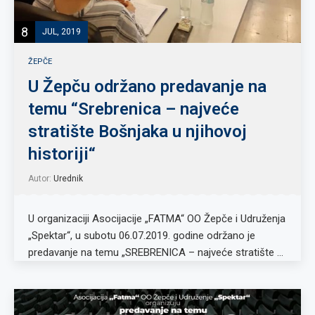
8
JUL, 2019
ŽEPČE
U Žepču održano predavanje na
temu “Srebrenica – najveće
stratište Bošnjaka u njihovoj
historiji“
Autor:
Urednik
U organizaciji Asocijacije „FATMA“ OO Žepče i Udruženja
„Spektar“, u subotu 06.07.2019. godine održano je
predavanje na temu „SREBRENICA – najveće stratište …