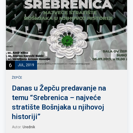
6
JUL, 2019
ŽEPČE
Danas u Žepču predavanje na
temu “Srebrenica – najveće
stratište Bošnjaka u njihovoj
historiji”
Autor:
Urednik