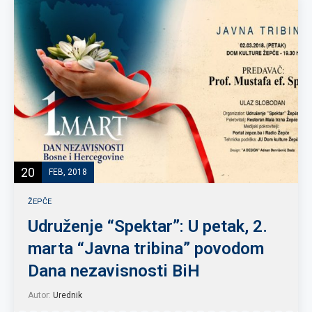
20
FEB, 2018
ŽEPČE
Udruženje “Spektar”: U petak, 2.
marta “Javna tribina” povodom
Dana nezavisnosti BiH
Autor:
Urednik