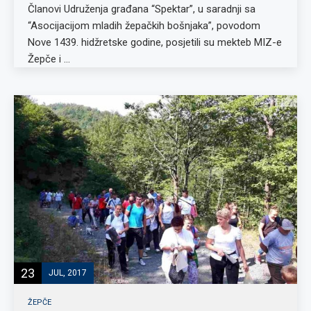
Članovi Udruženja građana “Spektar”, u saradnji sa
“Asocijacijom mladih žepačkih bošnjaka”, povodom
Nove 1439. hidžretske godine, posjetili su mekteb MIZ-e
Žepče i …
23
JUL, 2017
ŽEPČE