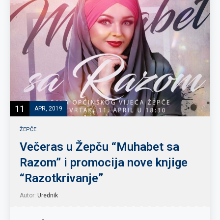
11
APR, 2019
ŽEPČE
Večeras u Žepču “Muhabet sa
Razom” i promocija nove knjige
“Razotkrivanje”
Autor:
Urednik