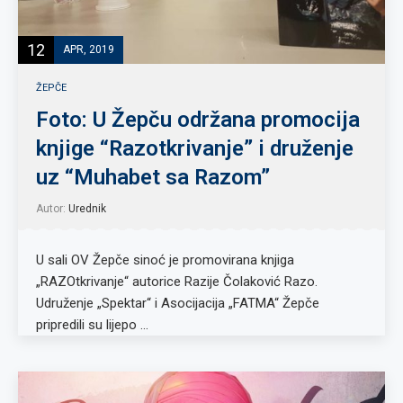
12
APR, 2019
ŽEPČE
Foto: U Žepču održana promocija
knjige “Razotkrivanje” i druženje
uz “Muhabet sa Razom”
Autor:
Urednik
U sali OV Žepče sinoć je promovirana knjiga
„RAZOtkrivanje“ autorice Razije Čolaković Razo.
Udruženje „Spektar“ i Asocijacija „FATMA“ Žepče
pripredili su lijepo …