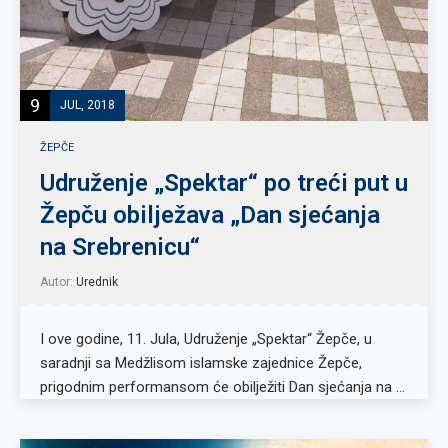
9
JUL, 2018
ŽEPČE
Udruženje „Spektar“ po treći put u
Žepču obilježava „Dan sjećanja
na Srebrenicu“
Autor:
Urednik
I ove godine, 11. Jula, Udruženje „Spektar“ Žepče, u
saradnji sa Medžlisom islamske zajednice Žepče,
prigodnim performansom će obilježiti Dan sjećanja na …