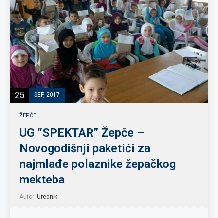
25
SEP, 2017
ŽEPČE
UG “SPEKTAR” Žepče –
Novogodišnji paketići za
najmlađe polaznike žepačkog
mekteba
Autor:
Urednik