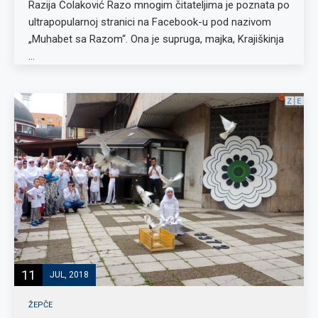
Razija Čolaković Razo mnogim čitateljima je poznata po
ultrapopularnoj stranici na Facebook-u pod nazivom
„Muhabet sa Razom“. Ona je supruga, majka, Krajiškinja
…
11
JUL, 2018
ŽEPČE