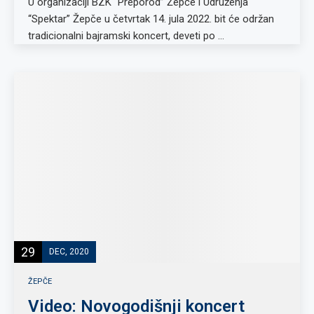
U organizaciji BZK “Preporod” Žepče i Udruženja
“Spektar” Žepče u četvrtak 14. jula 2022. bit će održan
tradicionalni bajramski koncert, deveti po …
29
DEC, 2020
ŽEPČE
Video: Novogodišnji koncert