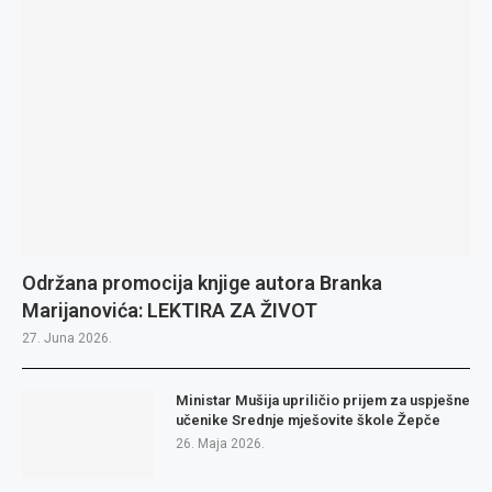
Održana promocija knjige autora Branka
Marijanovića: LEKTIRA ZA ŽIVOT
27. Juna 2026.
Ministar Mušija upriličio prijem za uspješne
učenike Srednje mješovite škole Žepče
26. Maja 2026.