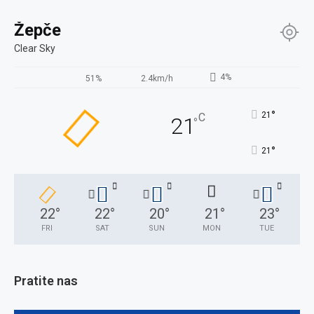
Žepče
Clear Sky
4%
51%
2.4km/h
°
21
C
21
°
°
21
22
°
22
°
20
°
21
°
23
°
FRI
SAT
SUN
MON
TUE
Pratite nas