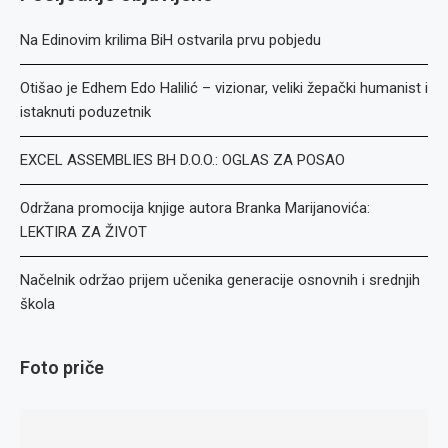
Na Edinovim krilima BiH ostvarila prvu pobjedu
Otišao je Edhem Edo Halilić – vizionar, veliki žepački humanist i
istaknuti poduzetnik
EXCEL ASSEMBLIES BH D.O.O.: OGLAS ZA POSAO
Održana promocija knjige autora Branka Marijanovića:
LEKTIRA ZA ŽIVOT
Načelnik održao prijem učenika generacije osnovnih i srednjih
škola
Foto priče