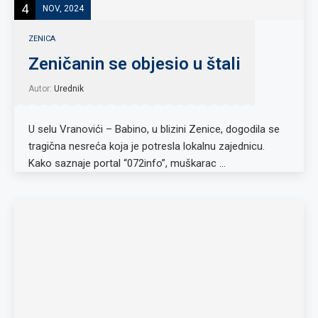
4
NOV, 2024
ZENICA
Zeničanin se objesio u štali
Autor:
Urednik
U selu Vranovići – Babino, u blizini Zenice, dogodila se
tragična nesreća koja je potresla lokalnu zajednicu.
Kako saznaje portal “072info”, muškarac …