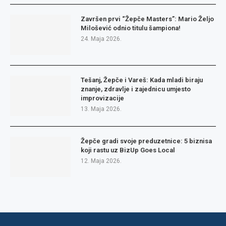
Završen prvi “Žepče Masters”: Mario Željo
Milošević odnio titulu šampiona!
24. Maja 2026.
Tešanj, Žepče i Vareš: Kada mladi biraju
znanje, zdravlje i zajednicu umjesto
improvizacije
13. Maja 2026.
Žepče gradi svoje preduzetnice: 5 biznisa
koji rastu uz BizUp Goes Local
12. Maja 2026.