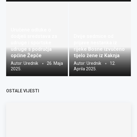
Uručene odluke o
dodjeli sredstava za
Dvije sedmice od
udruge i sportske
prijave nestanka iz
udruge s područja
rijeke Bosne izvučeno
općine Žepče
tijelo žene iz Kaknja
Autor:
Urednik
26. Maja
Autor:
Urednik
12.
2025.
Aprila 2025.
OSTALE VIJESTI