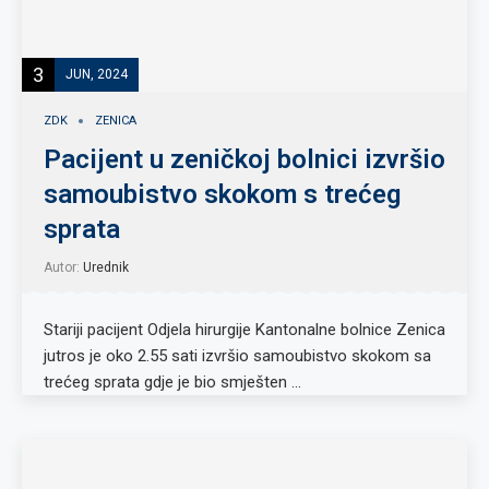
3
JUN, 2024
ZDK
ZENICA
Pacijent u zeničkoj bolnici izvršio
samoubistvo skokom s trećeg
sprata
Autor:
Urednik
Stariji pacijent Odjela hirurgije Kantonalne bolnice Zenica
jutros je oko 2.55 sati izvršio samoubistvo skokom sa
trećeg sprata gdje je bio smješten …