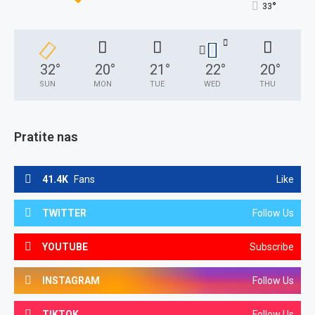
°
33
32
°
20
°
21
°
22
°
20
°
SUN
MON
TUE
WED
THU
Pratite nas
41.4K
Fans
Like
TWITTER
Follow Us
YOUTUBE
Subscribe
INSTAGRAM
Follow Us
TIKTOK
Follow Us