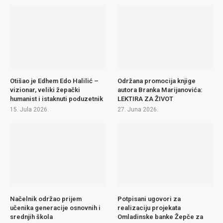
Otišao je Edhem Edo Halilić –
Održana promocija knjige
vizionar, veliki žepački
autora Branka Marijanovića:
humanist i istaknuti poduzetnik
LEKTIRA ZA ŽIVOT
15. Jula 2026.
27. Juna 2026.
Načelnik održao prijem
Potpisani ugovori za
učenika generacije osnovnih i
realizaciju projekata
srednjih škola
Omladinske banke Žepče za