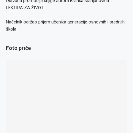
Održana promocija knjige autora Branka Marijanovića:
LEKTIRA ZA ŽIVOT
Načelnik održao prijem učenika generacije osnovnih i srednjih
škola
Foto priče