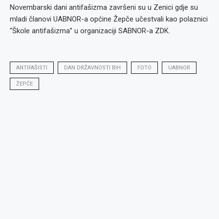
Novembarski dani antifašizma završeni su u Zenici gdje su
mladi članovi UABNOR-a općine Žepče učestvali kao polaznici
“Škole antifašizma” u organizaciji SABNOR-a ZDK.
ANTIFAŠISTI
DAN DRŽAVNOSTI BIH
FOTO
UABNOR
ŽEPČE