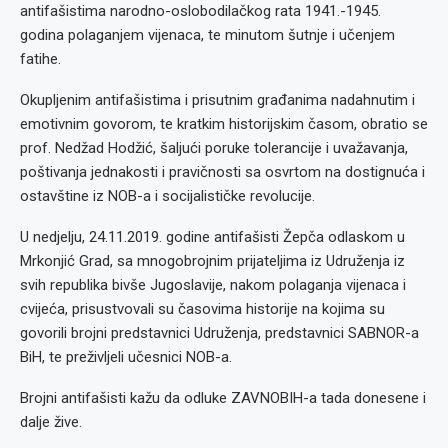
antifašistima narodno-oslobodilačkog rata 1941.-1945.
godina polaganjem vijenaca, te minutom šutnje i učenjem
fatihe.
Okupljenim antifašistima i prisutnim građanima nadahnutim i
emotivnim govorom, te kratkim historijskim časom, obratio se
prof. Nedžad Hodžić, šaljući poruke tolerancije i uvažavanja,
poštivanja jednakosti i pravičnosti sa osvrtom na dostignuća i
ostavštine iz NOB-a i socijalističke revolucije.
U nedjelju, 24.11.2019. godine antifašisti Žepča odlaskom u
Mrkonjić Grad, sa mnogobrojnim prijateljima iz Udruženja iz
svih republika bivše Jugoslavije, nakom polaganja vijenaca i
cvijeća, prisustvovali su časovima historije na kojima su
govorili brojni predstavnici Udruženja, predstavnici SABNOR-a
BiH, te preživljeli učesnici NOB-a.
Brojni antifašisti kažu da odluke ZAVNOBIH-a tada donesene i
dalje žive.