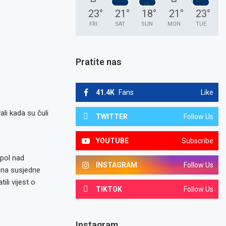
23
°
21
°
18
°
21
°
23
°
FRI
SAT
SUN
MON
TUE
Pratite nas
41.4K
Fans
Like
li kada su čuli
TWITTER
Follow Us
YOUTUBE
Subscribe
opol nad
INSTAGRAM
Follow Us
 na susjedne
li vijest o
TIKTOK
Follow Us
Instagram