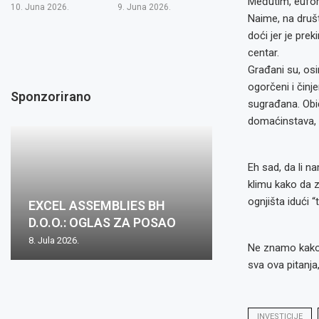
Međutim, euforij
10. Juna 2026.
9. Juna 2026.
Naime, na druš
doći jer je prek
centar.
Građani su, os
ogorčeni i činj
Sponzorirano
sugrađana. Obič
domaćinstava, 
Eh sad, da li n
klimu kako da z
ognjišta idući 
EXCEL ASSEMBLIES BH
D.O.O.: OGLAS ZA POSAO
8. Jula 2026.
Ne znamo kako 
sva ova pitanja
INVESTICIJE