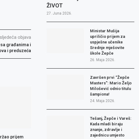
ŽIVOT
27. Juna 2026.
Ministar Mušija
upriličio prijem za
sljedeća objava
uspješne učenike
 sa građanima i
Srednje mješovite
ova i preduzeća
škole Žepče
26. Maja 2026.
Završen prvi “Žepče
Masters”: Mario Željo
Milošević odnio titulu
šampiona!
24. Maja 2026.
Tešanj, Žepče i Vareš:
Kada mladi biraju
znanje, zdravlje i
zajednicu umjesto
ržao prijem