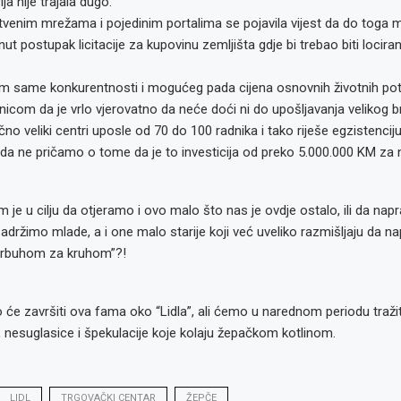
a nije trajala dugo.
tvenim mrežama i pojedinim portalima se pojavila vijest da do toga 
inut postupak licitacije za kupovinu zemljišta gdje bi trebao biti locir
im same konkurentnosti i mogućeg pada cijena osnovnih životnih pot
enicom da je vrlo vjerovatno da neće doći ni do upošljavanja velikog b
no veliki centri uposle od 70 do 100 radnika i tako riješe egzistenci
da ne pričamo o tome da je to investicija od preko 5.000.000 KM za 
am je u cilju da otjeramo i ovo malo što nas je ovdje ostalo, ili da na
adržimo mlade, a i one malo starije koji već uveliko razmišljaju da n
“trbuhom za kruhom”?!
će završiti ova fama oko “Lidla”, ali ćemo u narednom periodu traži
, nesuglasice i špekulacije koje kolaju žepačkom kotlinom.
LIDL
TRGOVAČKI CENTAR
ŽEPČE