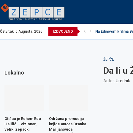
Četvrtak, 6 Augusta, 2026
IZDVOJENO
Na Edinovim krilima Bi
ŽEPČE
Da li u
Lokalno
Autor:
Urednik
Otišao je Edhem Edo
Održana promocija
Halilić – vizionar,
knjige autora Branka
veliki žepački
Marijanovića: