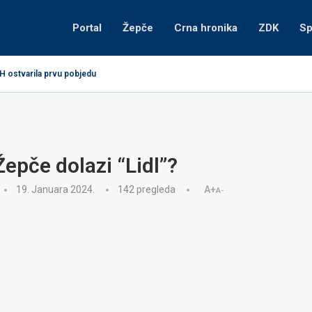
Portal
Žepče
Crna hronika
ZDK
Sp
H ostvarila prvu pobjedu
 Žepče dolazi “Lidl”?
19. Januara 2024.
142
pregleda
A+
A-