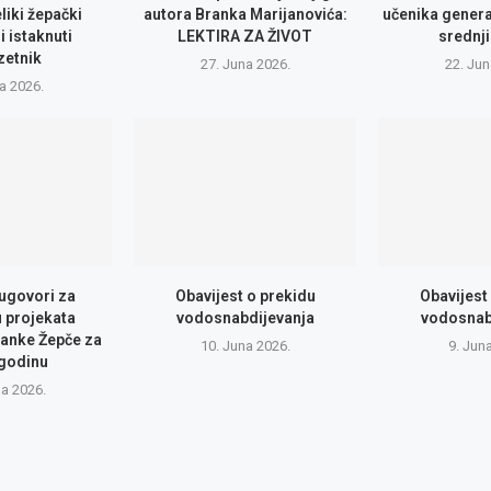
eliki žepački
autora Branka Marijanovića:
učenika genera
i istaknuti
LEKTIRA ZA ŽIVOT
srednji
zetnik
27. Juna 2026.
22. Jun
la 2026.
 ugovori za
Obavijest o prekidu
Obavijest
u projekata
vodosnabdijevanja
vodosnab
anke Žepče za
10. Juna 2026.
9. Jun
 godinu
na 2026.