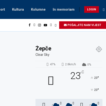
ort
Kultura
Kolumne
In memoriam
LOGIN
POŠALJITE NAM VIJEST
Žepče
Clear Sky
47%
2.8km/h
0%
C
23
°
°
23
°
23