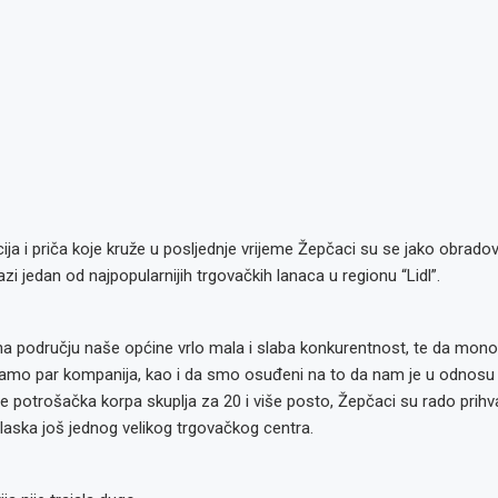
ja i priča koje kruže u posljednje vrijeme Žepčaci su se jako obradova
zi jedan od najpopularnijih trgovačkih lanaca u regionu “Lidl”.
na području naše općine vrlo mala i slaba konkurentnost, te da mon
samo par kompanija, kao i da smo osuđeni na to da nam je u odnosu
e potrošačka korpa skuplja za 20 i više posto, Žepčaci su rado prihvati
aska još jednog velikog trgovačkog centra.