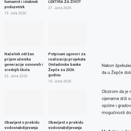
humanist i istaknuti
LEKTIRA ZA ŽIVOT
poduzetnik
27. Juna 2026.
15. Jula 2026.
Načelnik održao
Potpisani ugovori za
prijem učenika
realizaciju projekata
generacije osnovnih i
Omladinske banke
Nakon špekulaci
srednjih škola
Žepče za 2026.
da u Žepče dola
godinu
22. Juna 2026.
10. Juna 2026.
Obzirom da je 
cijenama drži 
općine i gradov
mogućnosti dol
Obavijest o prekidu
Obavijest o prekidu
vodosnabdijevanja
vodosnabdijevanja