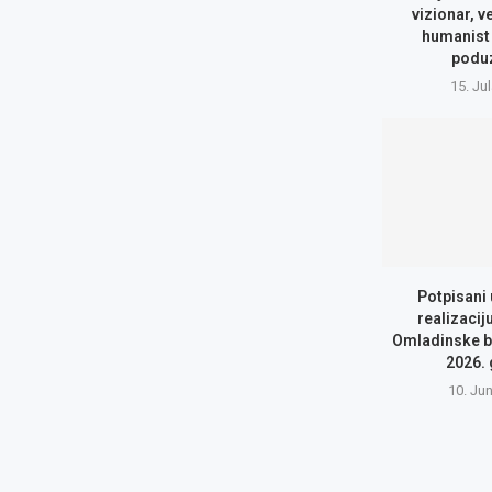
vizionar, v
humanist 
podu
15. Ju
Potpisani
realizacij
Omladinske b
2026.
10. Ju