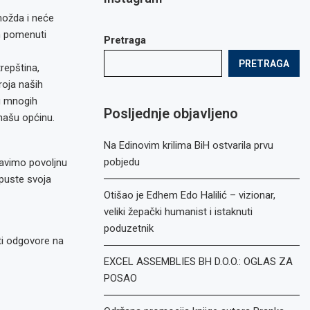
možda i neće
an pomenuti
Pretraga
PRETRAGA
repština,
roja naših
ju mnogih
Posljednje objavljeno
našu općinu.
Na Edinovim krilima BiH ostvarila prvu
pobjedu
pravimo povoljnu
apuste svoja
Otišao je Edhem Edo Halilić – vizionar,
veliki žepački humanist i istaknuti
poduzetnik
ti odgovore na
EXCEL ASSEMBLIES BH D.O.O.: OGLAS ZA
POSAO