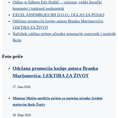
Otišao je Edhem Edo Halilić – vizionar, veliki žepački
humanist i istaknuti poduzetnik
EXCEL ASSEMBLIES BH D.O.O.: OGLAS ZA POSAO
Održana promocija knjige autora Branka Marijanovića:
LEKTIRA ZA ŽIVOT
Načelnik održao prijem učenika generacije osnovnih i srednjih
škola
Foto priče
Održana promocija knjige autora Branka
Marijanovića: LEKTIRA ZA ŽIVOT
27. Juna 2026.
Ministar Mušija upriličio prijem za uspješne učenike Srednje
mješovite škole Žepče
26. Maja 2026.