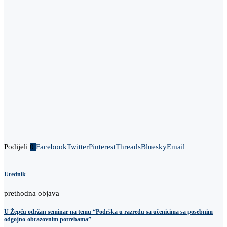
Podijeli
0
Facebook
Twitter
Pinterest
Threads
Bluesky
Email
Urednik
prethodna objava
U Žepču održan seminar na temu “Podrška u razredu sa učenicima sa posebnim
odgojno-obrazovnim potrebama”