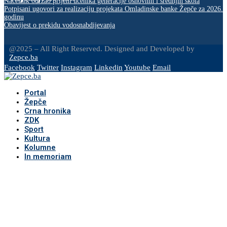
Načelnik održao prijem učenika generacije osnovnih i srednjih škola
Potpisani ugovori za realizaciju projekata Omladinske banke Žepče za 2026.
godinu
Obavijest o prekidu vodosnabdijevanja
@2025 – All Right Reserved. Designed and Developed by
Zepce.ba
Facebook
Twitter
Instagram
Linkedin
Youtube
Email
Portal
Žepče
Crna hronika
ZDK
Sport
Kultura
Kolumne
In memoriam