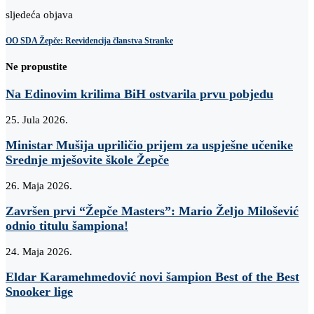
sljedeća objava
OO SDA Žepče: Reevidencija članstva Stranke
Ne propustite
Na Edinovim krilima BiH ostvarila prvu pobjedu
25. Jula 2026.
Ministar Mušija upriličio prijem za uspješne učenike
Srednje mješovite škole Žepče
26. Maja 2026.
Završen prvi “Žepče Masters”: Mario Željo Milošević
odnio titulu šampiona!
24. Maja 2026.
Eldar Karamehmedović novi šampion Best of the Best
Snooker lige