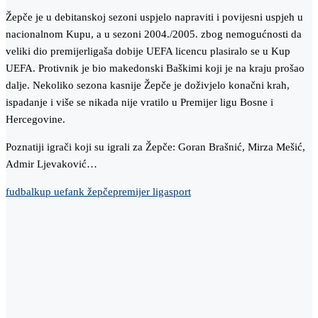
Žepče je u debitanskoj sezoni uspjelo napraviti i povijesni uspjeh u
nacionalnom Kupu, a u sezoni 2004./2005. zbog nemogućnosti da
veliki dio premijerligaša dobije UEFA licencu plasiralo se u Kup
UEFA. Protivnik je bio makedonski Baškimi koji je na kraju prošao
dalje. Nekoliko sezona kasnije Žepče je doživjelo konačni krah,
ispadanje i više se nikada nije vratilo u Premijer ligu Bosne i
Hercegovine.
Poznatiji igrači koji su igrali za Žepče: Goran Brašnić, Mirza Mešić,
Admir Ljevaković…
fudbal
kup uefa
nk žepče
premijer liga
sport