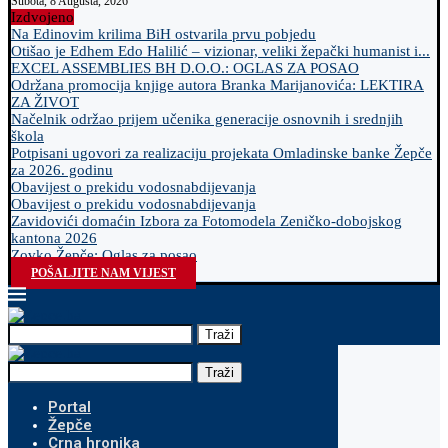
Subota, 8 Augusta, 2026
Izdvojeno
Na Edinovim krilima BiH ostvarila prvu pobjedu
Otišao je Edhem Edo Halilić – vizionar, veliki žepački humanist i...
EXCEL ASSEMBLIES BH D.O.O.: OGLAS ZA POSAO
Održana promocija knjige autora Branka Marijanovića: LEKTIRA
ZA ŽIVOT
Načelnik održao prijem učenika generacije osnovnih i srednjih
škola
Potpisani ugovori za realizaciju projekata Omladinske banke Žepče
za 2026. godinu
Obavijest o prekidu vodosnabdijevanja
Obavijest o prekidu vodosnabdijevanja
Zavidovići domaćin Izbora za Fotomodela Zeničko-dobojskog
kantona 2026
Zovko Žepče: Oglas za posao
POŠALJITE NAM VIJEST
Traži
Traži
Portal
Žepče
Crna hronika