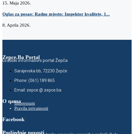
15. Maja 2026.
Oglas za posao: Radno mjesto: Inspektor kvalitete, 1...
8. Aprila 2026.
Zepce.Ba Portal
Gradski informativni portal Žepča
Sarajevska bb, 72230 Žepče
Phone: (061) 189 865
Email: zepce @ zepce.ba
O nama
Impressum
Pravila privatnosti
Facebook
Posljednje novosti