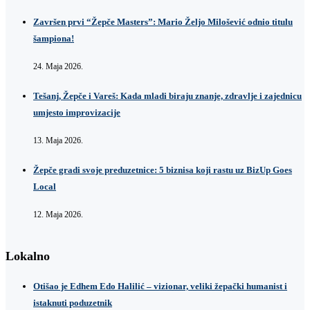
Završen prvi “Žepče Masters”: Mario Željo Milošević odnio titulu
šampiona!
24. Maja 2026.
Tešanj, Žepče i Vareš: Kada mladi biraju znanje, zdravlje i zajednicu
umjesto improvizacije
13. Maja 2026.
Žepče gradi svoje preduzetnice: 5 biznisa koji rastu uz BizUp Goes
Local
12. Maja 2026.
Lokalno
Otišao je Edhem Edo Halilić – vizionar, veliki žepački humanist i
istaknuti poduzetnik