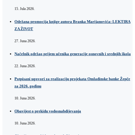
15. Jula 2026.
Održana promocija knjige autora Branka Marijanovića: LEKTIRA
ZA ŽIVOT
27. Juna 2026.
Načelnik održao prijem učenika generacije osnovnih i srednjih škola
22. Juna 2026.
Potpisani ugovori za realizaciju projekata Omladinske banke Žepče
za 2026. godinu
10. Juna 2026.
Obavijest o prekidu vodosnabdijevanja
10. Juna 2026.