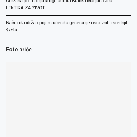
Održana promocija knjige autora Branka Marijanovića:
LEKTIRA ZA ŽIVOT
Načelnik održao prijem učenika generacije osnovnih i srednjih
škola
Foto priče