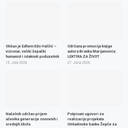
Otišao je Edhem Edo Halilić –
Održana promocija knjige
vizionar, veliki žepački
autora Branka Marijanovića:
humanist i istaknuti poduzetnik
LEKTIRA ZA ŽIVOT
15. Jula 2026.
27. Juna 2026.
Načelnik održao prijem
Potpisani ugovori za
učenika generacije osnovnih i
realizaciju projekata
srednjih škola
Omladinske banke Žepče za