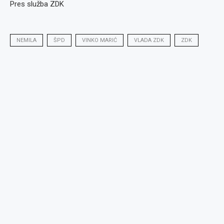
Pres služba ZDK
NEMILA
ŠPD
VINKO MARIĆ
VLADA ZDK
ZDK