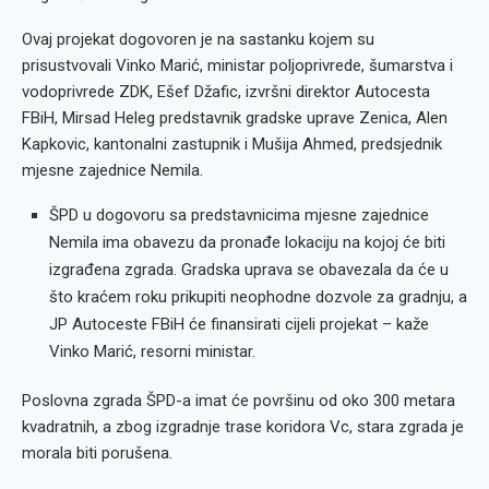
Ovaj projekat dogovoren je na sastanku kojem su
prisustvovali Vinko Marić, ministar poljoprivrede, šumarstva i
vodoprivrede ZDK, Ešef Džafic, izvršni direktor Autocesta
FBiH, Mirsad Heleg predstavnik gradske uprave Zenica, Alen
Kapkovic, kantonalni zastupnik i Mušija Ahmed, predsjednik
mjesne zajednice Nemila.
ŠPD u dogovoru sa predstavnicima mjesne zajednice
Nemila ima obavezu da pronađe lokaciju na kojoj će biti
izgrađena zgrada. Gradska uprava se obavezala da će u
što kraćem roku prikupiti neophodne dozvole za gradnju, a
JP Autoceste FBiH će finansirati cijeli projekat – kaže
Vinko Marić, resorni ministar.
Poslovna zgrada ŠPD-a imat će površinu od oko 300 metara
kvadratnih, a zbog izgradnje trase koridora Vc, stara zgrada je
morala biti porušena.