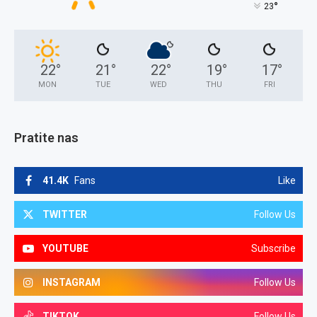
°
23
22
°
21
°
22
°
19
°
17
°
MON
TUE
WED
THU
FRI
Pratite nas
41.4K
Fans
Like
TWITTER
Follow Us
YOUTUBE
Subscribe
INSTAGRAM
Follow Us
TIKTOK
Follow Us