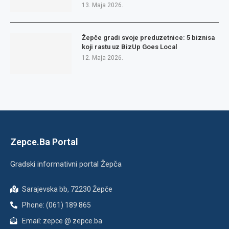
13. Maja 2026.
Žepče gradi svoje preduzetnice: 5 biznisa
koji rastu uz BizUp Goes Local
12. Maja 2026.
Zepce.Ba Portal
Gradski informativni portal Žepča
Sarajevska bb, 72230 Žepče
Phone: (061) 189 865
Email: zepce @ zepce.ba