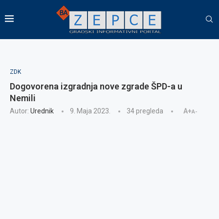
ZDK
Dogovorena izgradnja nove zgrade ŠPD-a u
Nemili
Autor:
Urednik
9. Maja 2023.
34
pregleda
A+
A-