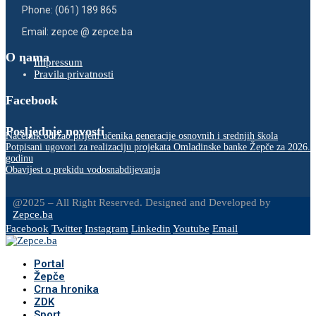
Phone: (061) 189 865
Email: zepce @ zepce.ba
O nama
Impressum
Pravila privatnosti
Facebook
Posljednje novosti
Načelnik održao prijem učenika generacije osnovnih i srednjih škola
Potpisani ugovori za realizaciju projekata Omladinske banke Žepče za 2026.
godinu
Obavijest o prekidu vodosnabdijevanja
@2025 – All Right Reserved. Designed and Developed by
Zepce.ba
Facebook
Twitter
Instagram
Linkedin
Youtube
Email
Portal
Žepče
Crna hronika
ZDK
Sport