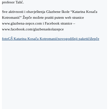
profesor Talić.
Sve aktivnosti i obavještenja Glazbene škole “Katarina Kosača
Kotromanić” Žepče možete pratiti putem web stranice
www.glazbena-zepce.com i Facebook stranice –
www.facebook.com/glazbenaskolazepce
foto
GŠ Katarina Kosača Kotromanić
novogodišnji paketići
žepče