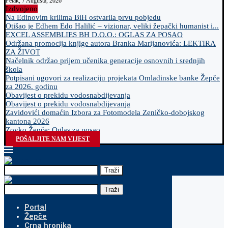
Petak, 7 Augusta, 2026
Izdvojeno
Na Edinovim krilima BiH ostvarila prvu pobjedu
Otišao je Edhem Edo Halilić – vizionar, veliki žepački humanist i...
EXCEL ASSEMBLIES BH D.O.O.: OGLAS ZA POSAO
Održana promocija knjige autora Branka Marijanovića: LEKTIRA
ZA ŽIVOT
Načelnik održao prijem učenika generacije osnovnih i srednjih
škola
Potpisani ugovori za realizaciju projekata Omladinske banke Žepče
za 2026. godinu
Obavijest o prekidu vodosnabdijevanja
Obavijest o prekidu vodosnabdijevanja
Zavidovići domaćin Izbora za Fotomodela Zeničko-dobojskog
kantona 2026
Zovko Žepče: Oglas za posao
POŠALJITE NAM VIJEST
Traži
Traži
Portal
Žepče
Crna hronika