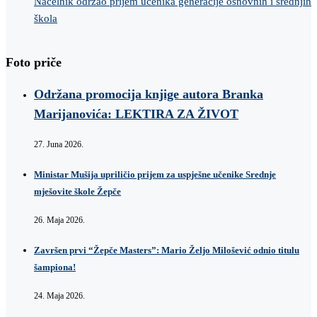
Načelnik održao prijem učenika generacije osnovnih i srednjih
škola
Foto priče
Održana promocija knjige autora Branka
Marijanovića: LEKTIRA ZA ŽIVOT
27. Juna 2026.
Ministar Mušija upriličio prijem za uspješne učenike Srednje
mješovite škole Žepče
26. Maja 2026.
Završen prvi “Žepče Masters”: Mario Željo Milošević odnio titulu
šampiona!
24. Maja 2026.