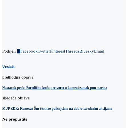
Podijeli
0
Facebook
Twitter
Pinterest
Threads
Bluesky
Email
Urednik
prethodna objava
Nastavak priče: Porodičnu kuću pretvorio u kameni zamak pun starina
sljedeća objava
MUP ZDK: Komesar Šut čestitao policajcima na dobro izvedenim akcijama
Ne propustite