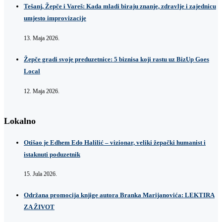
Tešanj, Žepče i Vareš: Kada mladi biraju znanje, zdravlje i zajednicu
umjesto improvizacije
13. Maja 2026.
Žepče gradi svoje preduzetnice: 5 biznisa koji rastu uz BizUp Goes
Local
12. Maja 2026.
Lokalno
Otišao je Edhem Edo Halilić – vizionar, veliki žepački humanist i
istaknuti poduzetnik
15. Jula 2026.
Održana promocija knjige autora Branka Marijanovića: LEKTIRA
ZA ŽIVOT