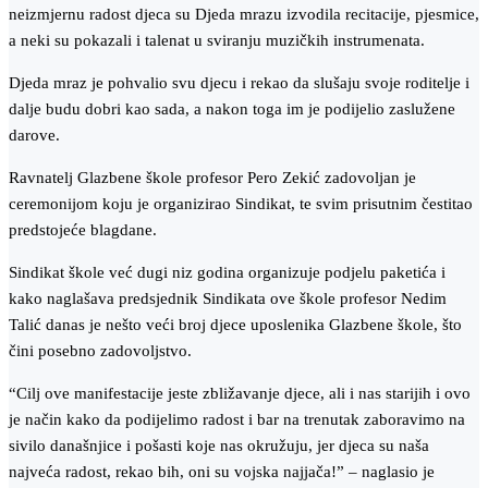
neizmjernu radost djeca su Djeda mrazu izvodila recitacije, pjesmice,
a neki su pokazali i talenat u sviranju muzičkih instrumenata.
Djeda mraz je pohvalio svu djecu i rekao da slušaju svoje roditelje i
dalje budu dobri kao sada, a nakon toga im je podijelio zaslužene
darove.
Ravnatelj Glazbene škole profesor Pero Zekić zadovoljan je
ceremonijom koju je organizirao Sindikat, te svim prisutnim čestitao
predstojeće blagdane.
Sindikat škole već dugi niz godina organizuje podjelu paketića i
kako naglašava predsjednik Sindikata ove škole profesor Nedim
Talić danas je nešto veći broj djece uposlenika Glazbene škole, što
čini posebno zadovoljstvo.
“Cilj ove manifestacije jeste zbližavanje djece, ali i nas starijih i ovo
je način kako da podijelimo radost i bar na trenutak zaboravimo na
sivilo današnjice i pošasti koje nas okružuju, jer djeca su naša
najveća radost, rekao bih, oni su vojska najjača!” – naglasio je