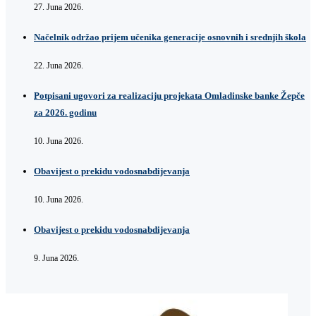
27. Juna 2026.
Načelnik održao prijem učenika generacije osnovnih i srednjih škola
22. Juna 2026.
Potpisani ugovori za realizaciju projekata Omladinske banke Žepče
za 2026. godinu
10. Juna 2026.
Obavijest o prekidu vodosnabdijevanja
10. Juna 2026.
Obavijest o prekidu vodosnabdijevanja
9. Juna 2026.