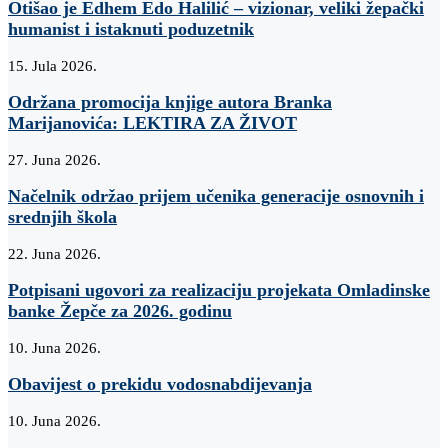
Otišao je Edhem Edo Halilić – vizionar, veliki žepački
humanist i istaknuti poduzetnik
15. Jula 2026.
Održana promocija knjige autora Branka
Marijanovića: LEKTIRA ZA ŽIVOT
27. Juna 2026.
Načelnik održao prijem učenika generacije osnovnih i
srednjih škola
22. Juna 2026.
Potpisani ugovori za realizaciju projekata Omladinske
banke Žepče za 2026. godinu
10. Juna 2026.
Obavijest o prekidu vodosnabdijevanja
10. Juna 2026.