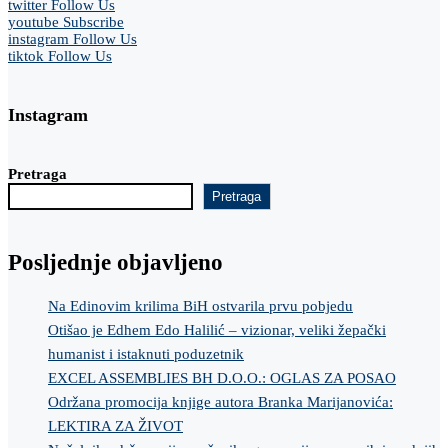
twitter
Follow Us
youtube
Subscribe
instagram
Follow Us
tiktok
Follow Us
Instagram
Pretraga
Pretraga
Posljednje objavljeno
Na Edinovim krilima BiH ostvarila prvu pobjedu
Otišao je Edhem Edo Halilić – vizionar, veliki žepački
humanist i istaknuti poduzetnik
EXCEL ASSEMBLIES BH D.O.O.: OGLAS ZA POSAO
Održana promocija knjige autora Branka Marijanovića:
LEKTIRA ZA ŽIVOT