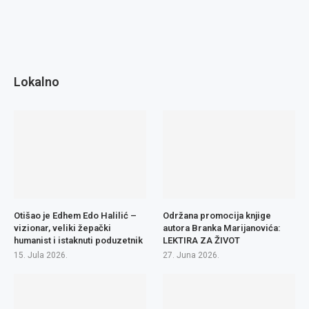
Lokalno
Otišao je Edhem Edo Halilić –
Održana promocija knjige
vizionar, veliki žepački
autora Branka Marijanovića:
humanist i istaknuti poduzetnik
LEKTIRA ZA ŽIVOT
15. Jula 2026.
27. Juna 2026.