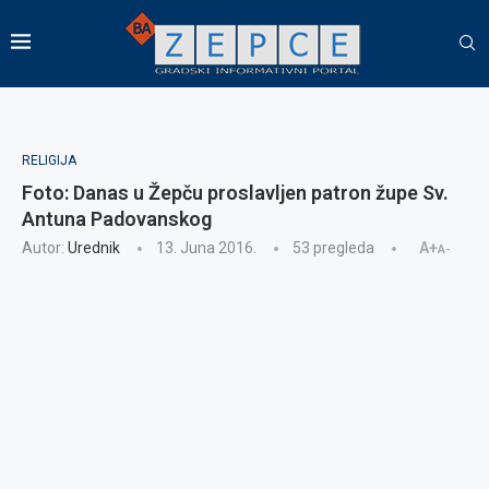
RELIGIJA
Foto: Danas u Žepču proslavljen patron župe Sv.
Antuna Padovanskog
Autor:
Urednik
13. Juna 2016.
53
pregleda
A+
A-