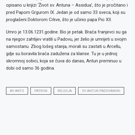
opisano u knjizi ‘Život sv. Antuna – Assidua’, što je pročitano i
pred Papom Grgurom IX. Jedan je od samo 33 sveca, koji su
proglašeni Doktorom Crkve, što je učinio papa Pio XII.
Umro je 13.06.1231.godine. Bio je petak. Braća franjevci su ga
na njegov zahtijev vratili u Padovu, jer želio je umrijeti u svojm
samostanu. Zbog lošeg stanja, morali su zastati u Arcellu,
gdje su boravila braća zadužena za klarise. Tu je u jednoj
skromnoj sobici, koja se čuva do danas, Antun preminuo u
dobi od samo 36 godina.
AV ANTO
PATRON
RELIGIJA
SV ANTUN PADOVANSKI