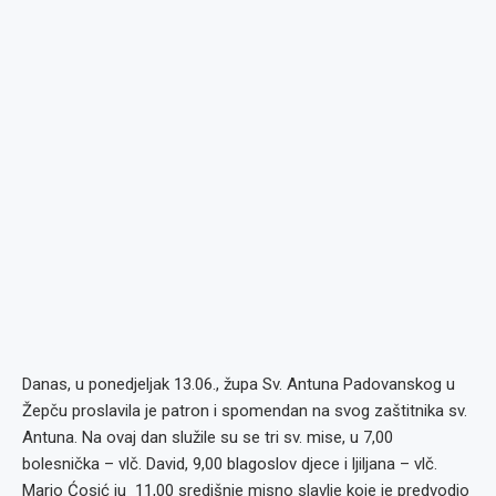
Danas, u ponedjeljak 13.06., župa Sv. Antuna Padovanskog u
Žepču proslavila je patron i spomendan na svog zaštitnika sv.
Antuna. Na ovaj dan služile su se tri sv. mise, u 7,00
bolesnička – vlč. David, 9,00 blagoslov djece i ljiljana – vlč.
Mario Ćosić iu 11,00 središnje misno slavlje koje je predvodio