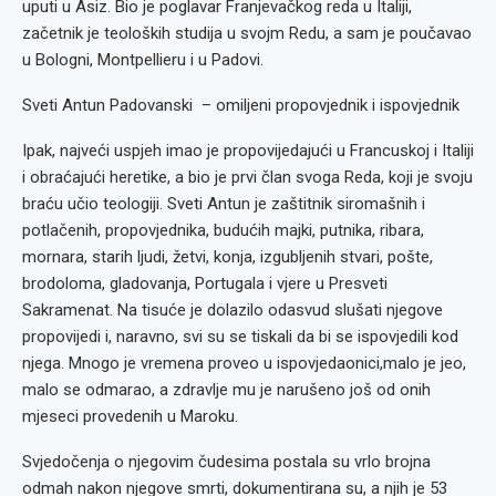
uputi u Asiz. Bio je poglavar Franjevačkog reda u Italiji,
začetnik je teoloških studija u svojm Redu, a sam je poučavao
u Bologni, Montpellieru i u Padovi.
Sveti Antun Padovanski – omiljeni propovjednik i ispovjednik
Ipak, najveći uspjeh imao je propovijedajući u Francuskoj i Italiji
i obraćajući heretike, a bio je prvi član svoga Reda, koji je svoju
braću učio teologiji. Sveti Antun je zaštitnik siromašnih i
potlačenih, propovjednika, budućih majki, putnika, ribara,
mornara, starih ljudi, žetvi, konja, izgubljenih stvari, pošte,
brodoloma, gladovanja, Portugala i vjere u Presveti
Sakramenat. Na tisuće je dolazilo odasvud slušati njegove
propovijedi i, naravno, svi su se tiskali da bi se ispovjedili kod
njega. Mnogo je vremena proveo u ispovjedaonici,malo je jeo,
malo se odmarao, a zdravlje mu je narušeno još od onih
mjeseci provedenih u Maroku.
Svjedočenja o njegovim čudesima postala su vrlo brojna
odmah nakon njegove smrti, dokumentirana su, a njih je 53