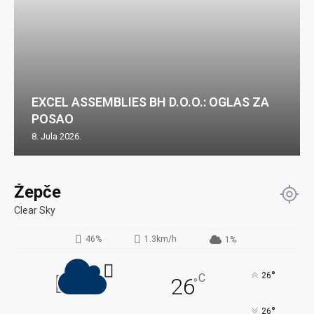
EXCEL ASSEMBLIES BH D.O.O.: OGLAS ZA
POSAO
8. Jula 2026.
Žepče
Clear Sky
46%
1.3km/h
1%
°
26
C
26
°
°
26