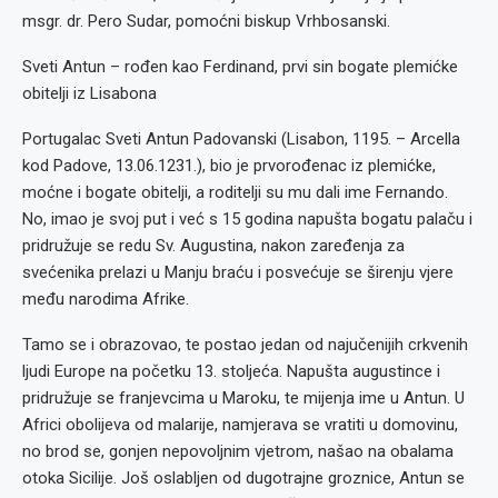
msgr. dr. Pero Sudar, pomoćni biskup Vrhbosanski.
Sveti Antun – rođen kao Ferdinand, prvi sin bogate plemićke
obitelji iz Lisabona
Portugalac Sveti Antun Padovanski (Lisabon, 1195. – Arcella
kod Padove, 13.06.1231.), bio je prvorođenac iz plemićke,
moćne i bogate obitelji, a roditelji su mu dali ime Fernando.
No, imao je svoj put i već s 15 godina napušta bogatu palaču i
pridružuje se redu Sv. Augustina, nakon zaređenja za
svećenika prelazi u Manju braću i posvećuje se širenju vjere
među narodima Afrike.
Tamo se i obrazovao, te postao jedan od najučenijih crkvenih
ljudi Europe na početku 13. stoljeća. Napušta augustince i
pridružuje se franjevcima u Maroku, te mijenja ime u Antun. U
Africi obolijeva od malarije, namjerava se vratiti u domovinu,
no brod se, gonjen nepovoljnim vjetrom, našao na obalama
otoka Sicilije. Još oslabljen od dugotrajne groznice, Antun se