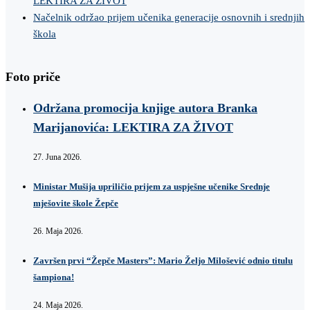
LEKTIRA ZA ŽIVOT
Načelnik održao prijem učenika generacije osnovnih i srednjih
škola
Foto priče
Održana promocija knjige autora Branka
Marijanovića: LEKTIRA ZA ŽIVOT
27. Juna 2026.
Ministar Mušija upriličio prijem za uspješne učenike Srednje
mješovite škole Žepče
26. Maja 2026.
Završen prvi “Žepče Masters”: Mario Željo Milošević odnio titulu
šampiona!
24. Maja 2026.