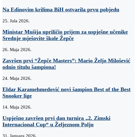
Na Edinovim krilima BiH ostvarila prvu pobjedu
25. Jula 2026.
Ministar Mušija upriličio prijem za uspješne učenike
Srednje mješovite škole Žepče
26. Maja 2026.
Završen prvi “Žepče Masters”: Mario Željo Milošević
odnio titulu šampiona!
24. Maja 2026.
Eldar Karamehmedović novi šampion Best of the Best
Snooker lige
14. Maja 2026.
Uspješno završen prvi dan turnira „2. Zimski
Internacional Cup“ u Željeznom Polju
31. Januara 2026.