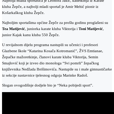
Najbolja mlada sportašica je Leonora Jakić, kadetkinja iz Karate
kluba Žepče, a najbolji mladi sportaš je Amir Mehić pionir iz
Košarkaškog kluba Žepče.
Najboljim sportašima općine Žepče za prošlu godinu proglašeni su
Tea Matijević
, juniorka karate kluba Viktorija i
Toni Matijević
,
junior Kajak kanu kluba 550 Žepče.
U revijalnom dijelu programa nastupili su učenici i profesori
Glazbene škole “Katarina Kosača Kotromanić”, ŽVS Emtianae,
Žepačke mažoretkinje, članovi karate kluba Viktorija, Semin
Smajlović koji je izveo dio monologa “Svi pomrli” žepačkog
književnika Nedžada Ibrišimovića. Nastupile su i male gimnastičarke
iz sekcije nastavnice tjelesnog odgoja Marinke Radoš.
Slogan ovogodišnje dodjele bio je “Neka pobijedi sport”.