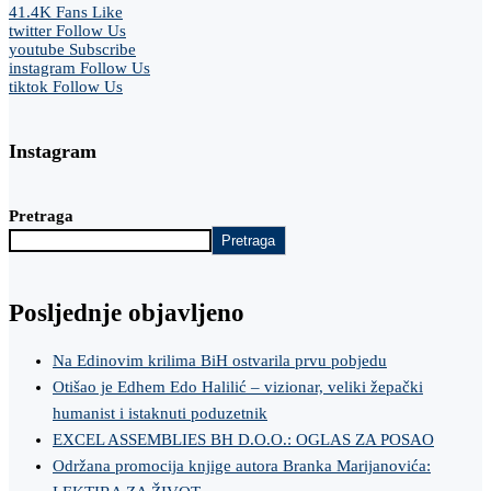
41.4K
Fans
Like
twitter
Follow Us
youtube
Subscribe
instagram
Follow Us
tiktok
Follow Us
Instagram
Pretraga
Pretraga
Posljednje objavljeno
Na Edinovim krilima BiH ostvarila prvu pobjedu
Otišao je Edhem Edo Halilić – vizionar, veliki žepački
humanist i istaknuti poduzetnik
EXCEL ASSEMBLIES BH D.O.O.: OGLAS ZA POSAO
Održana promocija knjige autora Branka Marijanovića: