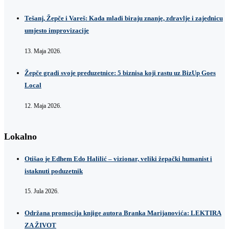
Tešanj, Žepče i Vareš: Kada mladi biraju znanje, zdravlje i zajednicu
umjesto improvizacije
13. Maja 2026.
Žepče gradi svoje preduzetnice: 5 biznisa koji rastu uz BizUp Goes
Local
12. Maja 2026.
Lokalno
Otišao je Edhem Edo Halilić – vizionar, veliki žepački humanist i
istaknuti poduzetnik
15. Jula 2026.
Održana promocija knjige autora Branka Marijanovića: LEKTIRA
ZA ŽIVOT