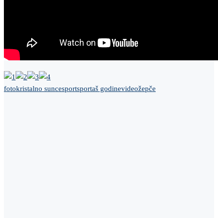
foto
kristalno sunce
sport
sportaš godine
video
žepče