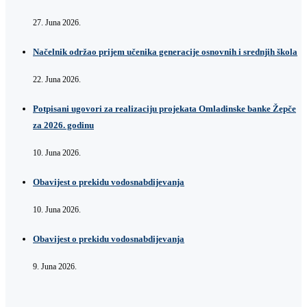
27. Juna 2026.
Načelnik održao prijem učenika generacije osnovnih i srednjih škola
22. Juna 2026.
Potpisani ugovori za realizaciju projekata Omladinske banke Žepče
za 2026. godinu
10. Juna 2026.
Obavijest o prekidu vodosnabdijevanja
10. Juna 2026.
Obavijest o prekidu vodosnabdijevanja
9. Juna 2026.