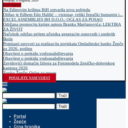
Nedjelja, 9 Augusta, 2026
Izdvojeno
Na Edinovim krilima BiH ostvarila prvu pobjedu
Otišao je Edhem Edo Halilić – vizionar, veliki žepački humanist i...
EXCEL ASSEMBLIES BH D.O.O.: OGLAS ZA POSAO
Održana promocija knjige autora Branka Marijanovića: LEKTIRA
ZA ŽIVOT
Načelnik održao prijem učenika generacije osnovnih i srednjih
škola
Potpisani ugovori za realizaciju projekata Omladinske banke Žepče
za 2026. godinu
Obavijest o prekidu vodosnabdijevanja
Obavijest o prekidu vodosnabdijevanja
Zavidovići domaćin Izbora za Fotomodela Zeničko-dobojskog
kantona 2026
Zovko Žepče: Oglas za posao
POŠALJITE NAM VIJEST
Traži
Traži
Portal
Žepče
Crna hronika