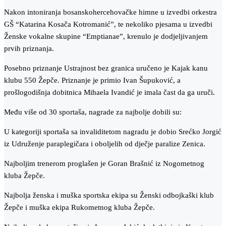
Nakon intoniranja bosanskohercehovačke himne u izvedbi orkestra
GŠ “Katarina Kosača Kotromanić”, te nekoliko pjesama u izvedbi
Ženske vokalne skupine “Emptianae”, krenulo je dodjeljivanjem
prvih priznanja.
Posebno priznanje Ustrajnost bez granica uručeno je Kajak kanu
klubu 550 Žepče. Priznanje je primio Ivan Šupuković, a
prošlogodišnja dobitnica Mihaela Ivandić je imala čast da ga uruči.
Među više od 30 sportaša, nagrade za najbolje dobili su:
U kategoriji sportaša sa invaliditetom nagradu je dobio Srećko Jorgić
iz Udruženje paraplegičara i oboljelih od dječje paralize Zenica.
Najboljim trenerom proglašen je Goran Brašnić iz Nogometnog
kluba Žepče.
Najbolja ženska i muška sportska ekipa su Ženski odbojkaški klub
Žepče i muška ekipa Rukometnog kluba Žepče.