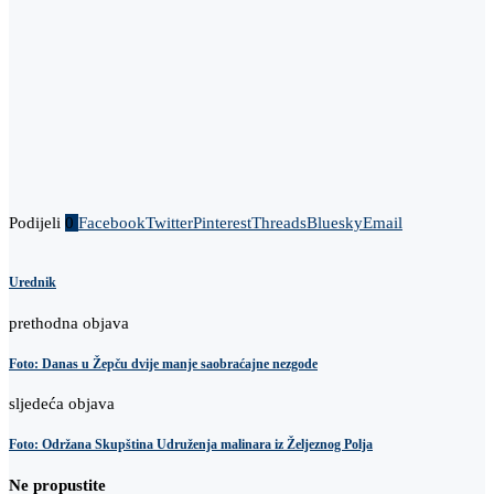
Podijeli
0
Facebook
Twitter
Pinterest
Threads
Bluesky
Email
Urednik
prethodna objava
Foto: Danas u Žepču dvije manje saobraćajne nezgode
sljedeća objava
Foto: Održana Skupština Udruženja malinara iz Željeznog Polja
Ne propustite