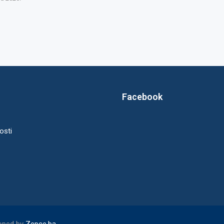
Facebook
osti
loped by
Zepce.ba