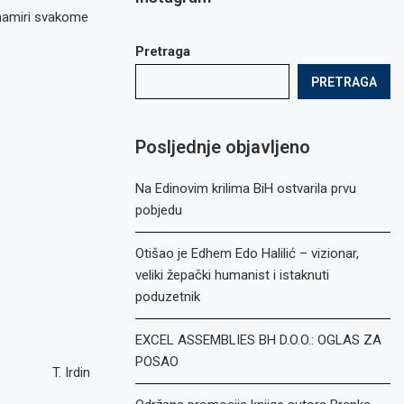
 namiri svakome
Pretraga
PRETRAGA
Posljednje objavljeno
Na Edinovim krilima BiH ostvarila prvu
pobjedu
Otišao je Edhem Edo Halilić – vizionar,
veliki žepački humanist i istaknuti
poduzetnik
EXCEL ASSEMBLIES BH D.O.O.: OGLAS ZA
POSAO
T. Irdin