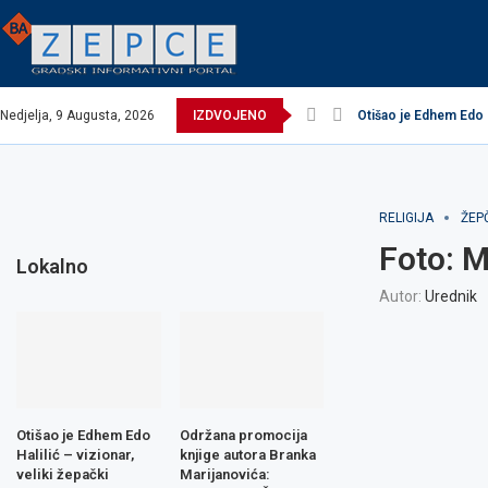
Nedjelja, 9 Augusta, 2026
IZDVOJENO
Otišao je Edhem Edo Ha
EXCEL ASSEMBLIES 
Održana promocija kn
Načelnik održao prij
Potpisani ugovori za
Obavijest o prekidu 
Obavijest o prekidu 
Zavidovići domaćin 
Zovko Žepče: Oglas 
RELIGIJA
ŽEP
Foto: M
Lokalno
Autor:
Urednik
Otišao je Edhem Edo
Održana promocija
Halilić – vizionar,
knjige autora Branka
veliki žepački
Marijanovića: