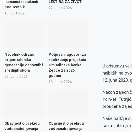
humanist i istaknuti
LEKTIRA ZA ŽIVOT
poduzetnik
27. Juna 2026.
15. Jula 2026.
Načelnik održao
Potpisani ugovori za
prijem učenika
realizaciju projekata
generacije osnovnih i
Omladinske banke
U prisustvu veli
srednjih škola
Žepče za 2026.
najbližih na o
godinu
22. Juna 2026.
12. juna 2023. 
10. Juna 2026.
Nakon zajednič
Irdin-ef. Tutnj
proučena zajedn
Naše hadžije su
Obavijest o prekidu
Obavijest o prekidu
ranim jutarnjim
vodosnabdijevanja
vodosnabdijevanja