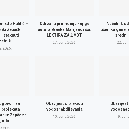
m Edo Halilić –
Održana promocija knjige
Načelnik od
eliki žepački
autora Branka Marijanovića:
učenika genera
i istaknuti
LEKTIRA ZA ŽIVOT
srednji
zetnik
27. Juna 2026.
22. Jun
la 2026.
 ugovori za
Obavijest o prekidu
Obavijest
u projekata
vodosnabdijevanja
vodosnab
anke Žepče za
10. Juna 2026.
9. Jun
 godinu
na 2026.