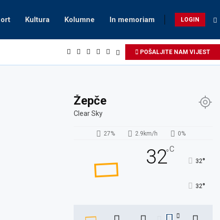
ort
Kultura
Kolumne
In memoriam
LOGIN
POŠALJITE NAM VIJEST
Žepče
Clear Sky
27%
2.9km/h
0%
C
32
°
°
32
°
32