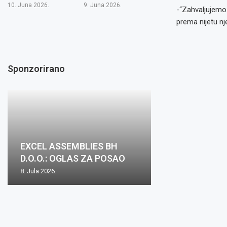
10. Juna 2026.
9. Juna 2026.
-“Zahvaljujemo
prema nijetu nj
Sponzorirano
Oglas za posa
EXCEL ASSEMBLIES BH
Zovko Žepče: O
Zovko d.o.o.: O
Oglas za posao
mjesto: Inspekt
D.O.O.: OGLAS ZA POSAO
posao
posao
nabave m/ž
1...
8. Jula 2026.
2. Juna 2026.
15. Maja 2026.
15. Maja 2026.
8. Aprila 2026.