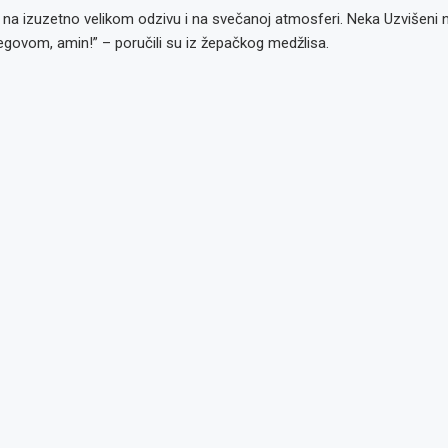
 na izuzetno velikom odzivu i na svečanoj atmosferi. Neka Uzvišeni
egovom, amin!” – poručili su iz žepačkog medžlisa.
o: Radno
glas za
glas za
: Referent
or kvalitete,