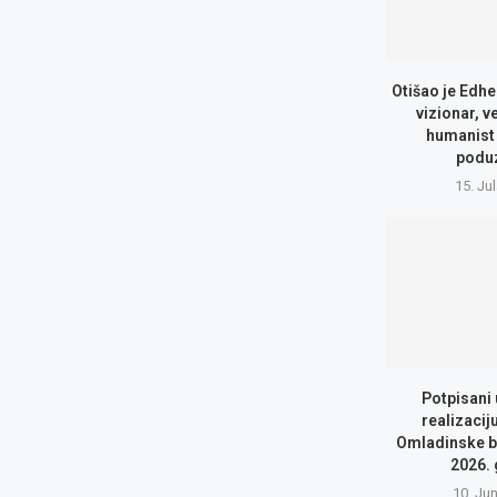
Otišao je Edhe
vizionar, v
humanist 
podu
15. Ju
Potpisani
realizacij
Omladinske b
2026.
10. Ju