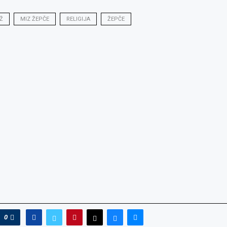
Ž
MIZ ŽEPČE
RELIGIJA
ŽEPČE
0