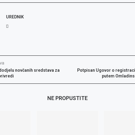
UREDNIK
va
 dodjelu novčanih sredstava za
Potpisan Ugovor o registraci
privredi
putem Omladins
NE PROPUSTITE