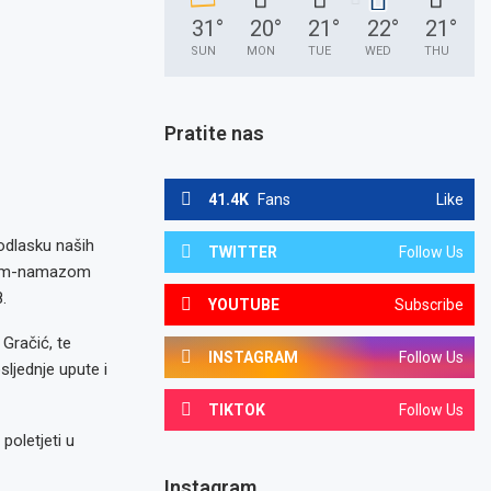
31
°
20
°
21
°
22
°
21
°
SUN
MON
TUE
WED
THU
Pratite nas
41.4K
Fans
Like
 odlasku naših
TWITTER
Follow Us
akšam-namazom
.
YOUTUBE
Subscribe
Gračić, te
INSTAGRAM
Follow Us
sljednje upute i
TIKTOK
Follow Us
poletjeti u
Instagram