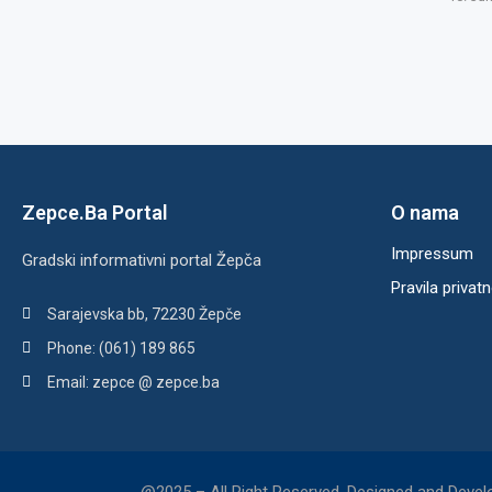
Zepce.Ba Portal
O nama
Impressum
Gradski informativni portal Žepča
Pravila privatn
Sarajevska bb, 72230 Žepče
Phone: (061) 189 865
Email: zepce @ zepce.ba
@2025 – All Right Reserved. Designed and Deve