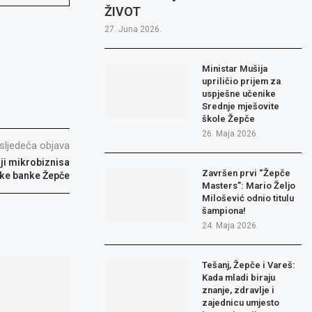
ŽIVOT
27. Juna 2026.
Ministar Mušija
upriličio prijem za
uspješne učenike
Srednje mješovite
škole Žepče
26. Maja 2026.
sljedeća objava
ji mikrobiznisa
Završen prvi “Žepče
ke banke Žepče
Masters”: Mario Željo
Milošević odnio titulu
šampiona!
24. Maja 2026.
Tešanj, Žepče i Vareš:
Kada mladi biraju
znanje, zdravlje i
zajednicu umjesto