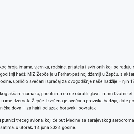
kog broja imama, vjernika, rodbine, prijatelja i svih onih koji se raduju
vogodišnji hadž, MIZ Žepče je u Ferhat-pašinoj džamiji u Žepču, s 
godine, upriličio svečani ispraćaj za ovogodišnje naše hadžije – njih 18
kog akšam-namaza, prisutnima su se obratili glavni imam Džafer-ef. 
ić, u ime džemata Žepče. Izvršena je svečana prozivka hadžija, date po
ička dova – za hairli odlazak, boravak i povratak.
 putnici trećeg aviona, koji će put Medine sa sarajevskog aerodroma 
 satima, u utorak, 13. juna 2023. godine.