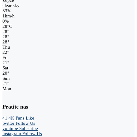
Žepče
clear sky
33%
1km/h
0%
28
°
C
28
°
28
°
28
°
Thu
22
°
Fri
21
°
Sat
20
°
Sun
21
°
Mon
Pratite nas
41.4K
Fans
Like
twitter
Follow Us
youtube
Subscribe
instagram
Follow Us