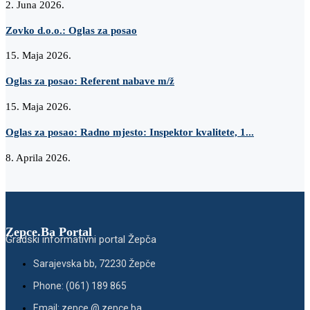
2. Juna 2026.
Zovko d.o.o.: Oglas za posao
15. Maja 2026.
Oglas za posao: Referent nabave m/ž
15. Maja 2026.
Oglas za posao: Radno mjesto: Inspektor kvalitete, 1...
8. Aprila 2026.
Zepce.Ba Portal
Gradski informativni portal Žepča
Sarajevska bb, 72230 Žepče
Phone: (061) 189 865
Email: zepce @ zepce.ba