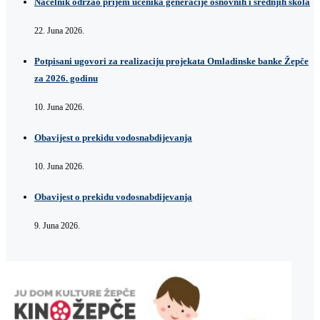
Načelnik održao prijem učenika generacije osnovnih i srednjih škola
22. Juna 2026.
Potpisani ugovori za realizaciju projekata Omladinske banke Žepče
za 2026. godinu
10. Juna 2026.
Obavijest o prekidu vodosnabdijevanja
10. Juna 2026.
Obavijest o prekidu vodosnabdijevanja
9. Juna 2026.