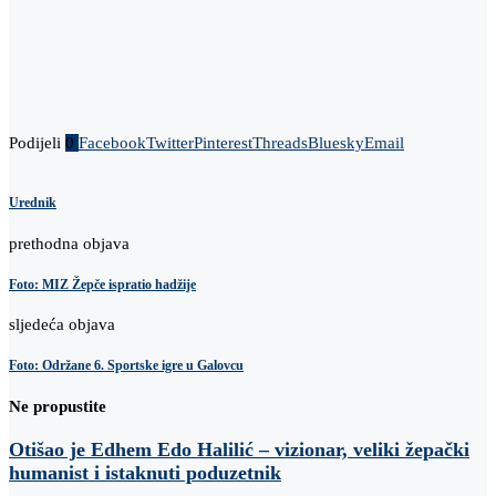
Podijeli
0
Facebook
Twitter
Pinterest
Threads
Bluesky
Email
Urednik
prethodna objava
Foto: MIZ Žepče ispratio hadžije
sljedeća objava
Foto: Održane 6. Sportske igre u Galovcu
Ne propustite
Otišao je Edhem Edo Halilić – vizionar, veliki žepački
humanist i istaknuti poduzetnik