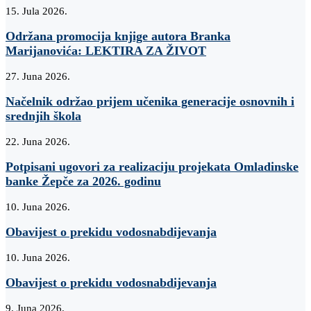
15. Jula 2026.
Održana promocija knjige autora Branka
Marijanovića: LEKTIRA ZA ŽIVOT
27. Juna 2026.
Načelnik održao prijem učenika generacije osnovnih i
srednjih škola
22. Juna 2026.
Potpisani ugovori za realizaciju projekata Omladinske
banke Žepče za 2026. godinu
10. Juna 2026.
Obavijest o prekidu vodosnabdijevanja
10. Juna 2026.
Obavijest o prekidu vodosnabdijevanja
9. Juna 2026.