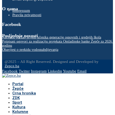
O nama
Impressum
Pravila privatnosti
Facebook
Posljednje novosti
Načelnik održao prijem učenika generacije osnovnih i srednjih škola
Potpisani ugovori za realizaciju projekata Omladinske banke Žepče za 2026.
godinu
Obavijest o prekidu vodosnabdijevanja
@2025 – All Right Reserved. Designed and Developed by
Zepce.ba
Facebook
Twitter
Instagram
Linkedin
Youtube
Email
Portal
Žepče
Crna hronika
ZDK
Sport
Kultura
Kolumne