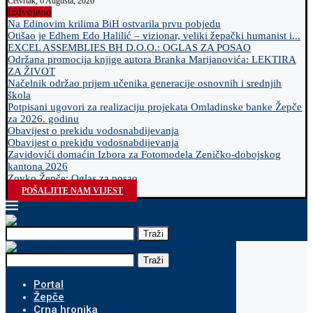
Četvrtak, 6 Augusta, 2026
Izdvojeno
Na Edinovim krilima BiH ostvarila prvu pobjedu
Otišao je Edhem Edo Halilić – vizionar, veliki žepački humanist i...
EXCEL ASSEMBLIES BH D.O.O.: OGLAS ZA POSAO
Održana promocija knjige autora Branka Marijanovića: LEKTIRA
ZA ŽIVOT
Načelnik održao prijem učenika generacije osnovnih i srednjih
škola
Potpisani ugovori za realizaciju projekata Omladinske banke Žepče
za 2026. godinu
Obavijest o prekidu vodosnabdijevanja
Obavijest o prekidu vodosnabdijevanja
Zavidovići domaćin Izbora za Fotomodela Zeničko-dobojskog
kantona 2026
Zovko Žepče: Oglas za posao
POŠALJITE NAM VIJEST
Traži
Traži
Portal
Žepče
Crna hronika