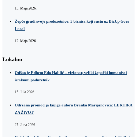
13. Maja 2026.
Žepče gradi svoje preduzetnice: 5 biznisa koji rastu uz BizUp Goes
Local
12. Maja 2026.
Lokalno
Otišao je Edhem Edo Halilić – vizionar, veliki žepački humanist i
istaknuti poduzetnik
15. Jula 2026.
Održana promocija knjige autora Branka Marijanovića: LEKTIRA
ZA ŽIVOT
27. Juna 2026.