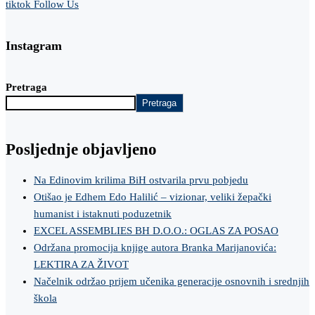
tiktok
Follow Us
Instagram
Pretraga
Pretraga
Posljednje objavljeno
Na Edinovim krilima BiH ostvarila prvu pobjedu
Otišao je Edhem Edo Halilić – vizionar, veliki žepački
humanist i istaknuti poduzetnik
EXCEL ASSEMBLIES BH D.O.O.: OGLAS ZA POSAO
Održana promocija knjige autora Branka Marijanovića:
LEKTIRA ZA ŽIVOT
Načelnik održao prijem učenika generacije osnovnih i srednjih
škola