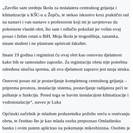
„Završio sam srednju školu za instalatera centralnog grijanja i
klimatizacije u KŠC-u u Žepču, te stekao iskustvo kroz praktični rad
na nastavi i van nastave s profesorom koji mi je savjetovao da
pokrenem vlastiti obrt, što sam i odlučio pokušati jer volim ovaj
posao i želim ostati u BiH. Moja škola je trogodišnja, zanatska,
nisam student i ne planiram upisivati fakultet.
Imam 19 godina i registrirat ću ovaj obrt kao osnovnu djelatnost
kako bih se samostalno zaposlio. Za registraciju obrta nije potrebna
određena stručna sprema, ali ova djelatnost zapravo jest moja struka.
Osnovni posao mi je postavljanje kompletnog centralnog grijanja –
priprema prostora, instalacije sistema, postavljanje radijatora peći te
puštanje u funkciju. Pored toga se bavim instalacijom klimatizacije i
vodoinstalacije“, naveo je Luka
Općinski načelnik je mladom poduzetniku poželio sreću u osnivanju
obrta, te čestitao što je kao mlada osoba prepoznao Omladinsku
banku i ovim putem aplicirao na pokretanje mikrobiznisa. Osobito je