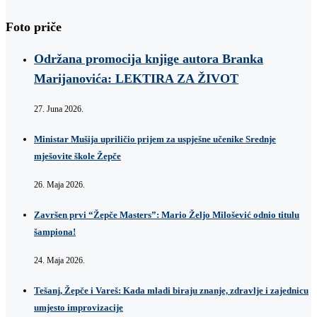
Foto priče
Održana promocija knjige autora Branka
Marijanovića: LEKTIRA ZA ŽIVOT
27. Juna 2026.
Ministar Mušija upriličio prijem za uspješne učenike Srednje
mješovite škole Žepče
26. Maja 2026.
Završen prvi “Žepče Masters”: Mario Željo Milošević odnio titulu
šampiona!
24. Maja 2026.
Tešanj, Žepče i Vareš: Kada mladi biraju znanje, zdravlje i zajednicu
umjesto improvizacije