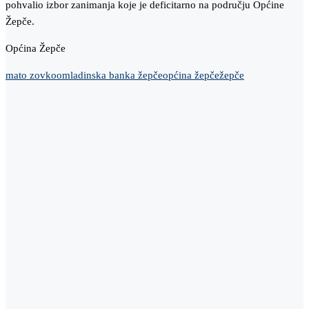
pohvalio izbor zanimanja koje je deficitarno na području Općine
Žepče.
Općina Žepče
mato zovko
omladinska banka žepče
općina žepče
žepče