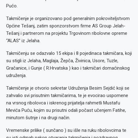
Pućo.
Takmičenje je organizovano pod generalnim pokroviteljstvom
Općine Tešanj, zatim sponzorstvom firme AS Group Jelah-
Tešanj i partnerom na projektu Trgovinom ribolovne opreme
“ALAS” iz Jelaha.
Takmičenju se odazvalo 15 ekipa i 8 pojedinaca takmičara, koji
su stigli iz Jelaha, Maglaja, Žepča, Živinica, Usore, Tuzle,
Gračanice, i Gunje ( R.Hrvatska ) kao i takmičari domaćinskog
udruženja.
Takmičenje je otvorio sekretar Udruženja Besim Sejdić koji se
zahvalio svi prisutnim takmičarima, te je evocirao uspomene
na vrsnog ribolovca i iskrenog prijatelja rahmetli Mustafu
Mevića Puću, kojim su prisutni odali počast učenjem Fatihe,
minutom šutnje i na drugi način.
Vremenske prilike ( sunčano ) su išle na ruku ribolovcima te
su isti odmah nakon otvaranja takmičenja i pozdravnog