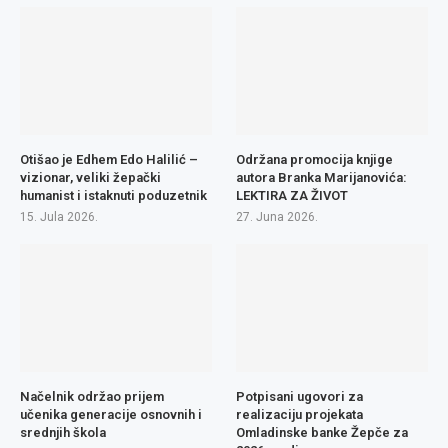
Otišao je Edhem Edo Halilić –
Održana promocija knjige
vizionar, veliki žepački
autora Branka Marijanovića:
humanist i istaknuti poduzetnik
LEKTIRA ZA ŽIVOT
15. Jula 2026.
27. Juna 2026.
Načelnik održao prijem
Potpisani ugovori za
učenika generacije osnovnih i
realizaciju projekata
srednjih škola
Omladinske banke Žepče za