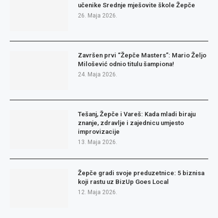
učenike Srednje mješovite škole Žepče
26. Maja 2026.
Završen prvi “Žepče Masters”: Mario Željo
Milošević odnio titulu šampiona!
24. Maja 2026.
Tešanj, Žepče i Vareš: Kada mladi biraju
znanje, zdravlje i zajednicu umjesto
improvizacije
13. Maja 2026.
Žepče gradi svoje preduzetnice: 5 biznisa
koji rastu uz BizUp Goes Local
12. Maja 2026.