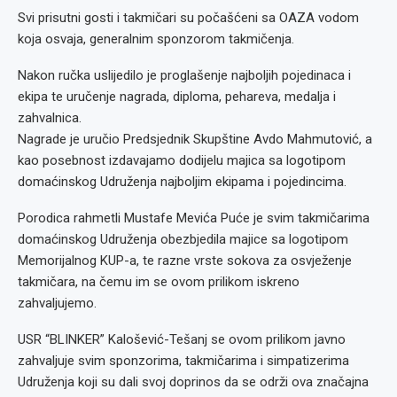
Svi prisutni gosti i takmičari su počašćeni sa OAZA vodom
koja osvaja, generalnim sponzorom takmičenja.
Nakon ručka uslijedilo je proglašenje najboljih pojedinaca i
ekipa te uručenje nagrada, diploma, pehareva, medalja i
zahvalnica.
Nagrade je uručio Predsjednik Skupštine Avdo Mahmutović, a
kao posebnost izdavajamo dodijelu majica sa logotipom
domaćinskog Udruženja najboljim ekipama i pojedincima.
Porodica rahmetli Mustafe Mevića Puće je svim takmičarima
domaćinskog Udruženja obezbjedila majice sa logotipom
Memorijalnog KUP-a, te razne vrste sokova za osvježenje
takmičara, na čemu im se ovom prilikom iskreno
zahvaljujemo.
USR “BLINKER” Kalošević-Tešanj se ovom prilikom javno
zahvaljuje svim sponzorima, takmičarima i simpatizerima
Udruženja koji su dali svoj doprinos da se održi ova značajna