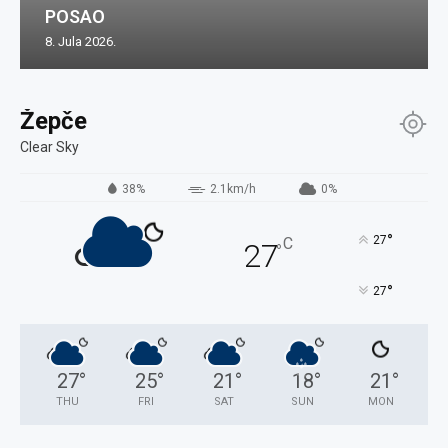
POSAO
8. Jula 2026.
Žepče
Clear Sky
38%
2.1km/h
0%
°
27
C
27
°
°
27
27
°
25
°
21
°
18
°
21
°
THU
FRI
SAT
SUN
MON