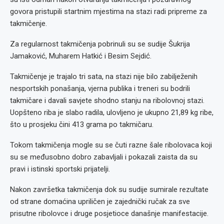
govora pristupili startnim mjestima na stazi radi pripreme za
takmičenje.
Za regularnost takmičenja pobrinuli su se sudije Šukrija
Jamaković, Muharem Hatkić i Besim Sejdić.
Takmičenje je trajalo tri sata, na stazi nije bilo zabilježenih
nesportskih ponašanja, vjerna publika i treneri su bodrili
takmičare i davali savjete shodno stanju na ribolovnoj stazi.
Uopšteno riba je slabo radila, ulovljeno je ukupno 21,89 kg ribe,
što u prosjeku čini 413 grama po takmičaru.
Tokom takmičenja mogle su se čuti razne šale ribolovaca koji
su se međusobno dobro zabavljali i pokazali zaista da su
pravi i istinski sportski prijatelji.
Nakon završetka takmičenja dok su sudije sumirale rezultate
od strane domaćina upriličen je zajednički ručak za sve
prisutne ribolovce i druge posjetioce današnje manifestacije.