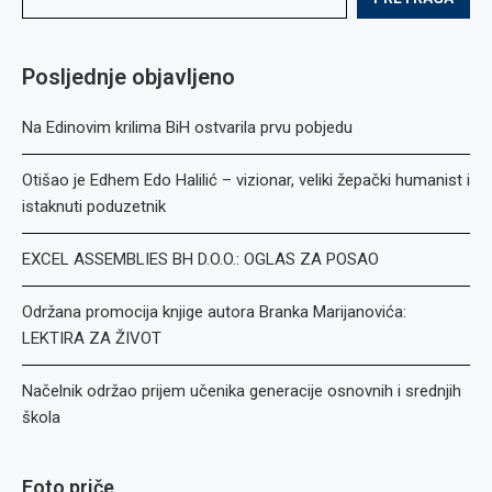
Posljednje objavljeno
Na Edinovim krilima BiH ostvarila prvu pobjedu
Otišao je Edhem Edo Halilić – vizionar, veliki žepački humanist i
istaknuti poduzetnik
EXCEL ASSEMBLIES BH D.O.O.: OGLAS ZA POSAO
Održana promocija knjige autora Branka Marijanovića:
LEKTIRA ZA ŽIVOT
Načelnik održao prijem učenika generacije osnovnih i srednjih
škola
Foto priče