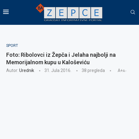
SPORT
Foto: Ribolovci iz Žepča i Jelaha najbolji na
Memorijalnom kupu u Kaloševiću
Autor:
Urednik
31. Jula 2016.
38
pregleda
A+
A-