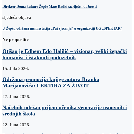
Direktor Doma kulture Žepče Mato Radić razriješen dužnosti
sljedeća objava
U Žepču održana menifestacija „Put sjećanja“ u organizaciji UG „SPEKTAR“
Ne propustite
Otišao je Edhem Edo Halilić – vizionar, veliki žepački
humanist i istaknuti poduzetnik
15. Jula 2026.
Održana promocija knjige autora Branka
Marijanovića: LEKTIRA ZA ŽIVOT
27. Juna 2026.
Načelnik održao prijem učenika generacije osnovnih i
srednjih škola
22. Juna 2026.