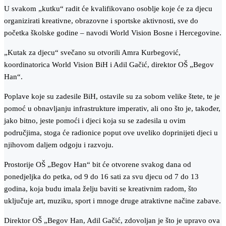
U svakom „kutku“ radit će kvalifikovano osoblje koje će za djecu
organizirati kreativne, obrazovne i sportske aktivnosti, sve do
početka školske godine – navodi World Vision Bosne i Hercegovine.
„Kutak za djecu“ svečano su otvorili Amra Kurbegović,
koordinatorica World Vision BiH i Adil Gačić, direktor OŠ „Begov
Han“.
Poplave koje su zadesile BiH, ostavile su za sobom velike štete, te je
pomoć u obnavljanju infrastrukture imperativ, ali ono što je, također,
jako bitno, jeste pomoći i djeci koja su se zadesila u ovim
područjima, stoga će radionice poput ove uveliko doprinijeti djeci u
njihovom daljem odgoju i razvoju.
Prostorije OŠ „Begov Han“ bit će otvorene svakog dana od
ponedjeljka do petka, od 9 do 16 sati za svu djecu od 7 do 13
godina, koja budu imala želju baviti se kreativnim radom, što
uključuje art, muziku, sport i mnoge druge atraktivne načine zabave.
Direktor OŠ „Begov Han, Adil Gačić, zdovoljan je što je upravo ova