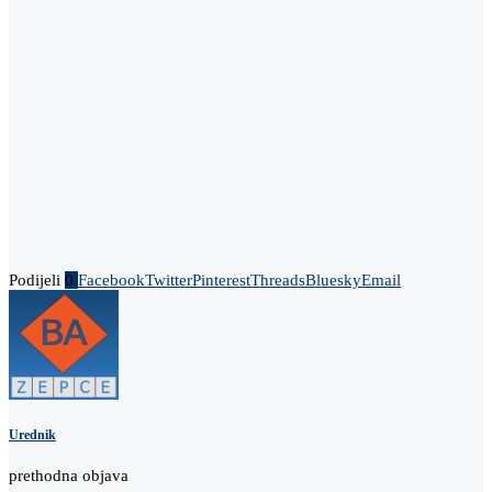
Podijeli
0
Facebook
Twitter
Pinterest
Threads
Bluesky
Email
Urednik
prethodna objava