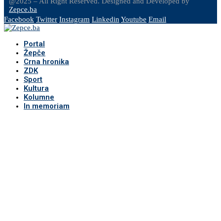
@2025 – All Right Reserved. Designed and Developed by
Zepce.ba
Facebook
Twitter
Instagram
Linkedin
Youtube
Email
Portal
Žepče
Crna hronika
ZDK
Sport
Kultura
Kolumne
In memoriam