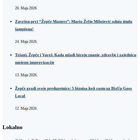
26. Maja 2026.
Završen prvi “Žepče Masters”: Mario Željo Milošević odnio titulu
šampiona!
24. Maja 2026.
Tešanj, Žepče i Vareš: Kada mladi biraju znanje, zdravlje i zajednicu
umjesto improvizacije
13. Maja 2026.
Žepče gradi svoje preduzetnice: 5 biznisa koji rastu uz BizUp Goes
Local
12. Maja 2026.
Lokalno