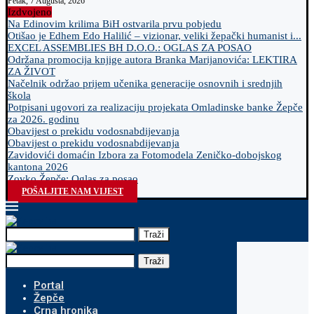
Petak, 7 Augusta, 2026
Izdvojeno
Na Edinovim krilima BiH ostvarila prvu pobjedu
Otišao je Edhem Edo Halilić – vizionar, veliki žepački humanist i...
EXCEL ASSEMBLIES BH D.O.O.: OGLAS ZA POSAO
Održana promocija knjige autora Branka Marijanovića: LEKTIRA
ZA ŽIVOT
Načelnik održao prijem učenika generacije osnovnih i srednjih
škola
Potpisani ugovori za realizaciju projekata Omladinske banke Žepče
za 2026. godinu
Obavijest o prekidu vodosnabdijevanja
Obavijest o prekidu vodosnabdijevanja
Zavidovići domaćin Izbora za Fotomodela Zeničko-dobojskog
kantona 2026
Zovko Žepče: Oglas za posao
POŠALJITE NAM VIJEST
Traži
Traži
Portal
Žepče
Crna hronika