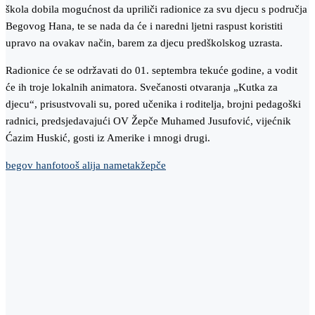
škola dobila mogućnost da upriliči radionice za svu djecu s područja
Begovog Hana, te se nada da će i naredni ljetni raspust koristiti
upravo na ovakav način, barem za djecu predškolskog uzrasta.
Radionice će se održavati do 01. septembra tekuće godine, a vodit
će ih troje lokalnih animatora. Svečanosti otvaranja „Kutka za
djecu“, prisustvovali su, pored učenika i roditelja, brojni pedagoški
radnici, predsjedavajući OV Žepče Muhamed Jusufović, vijećnik
Ćazim Huskić, gosti iz Amerike i mnogi drugi.
begov han
foto
oš alija nametak
žepče