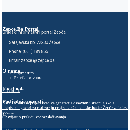
Zepce.Ba Portal
Gradski informativni portal Žepča
Sarajevska bb, 72230 Žepče
Phone: (061) 189 865
Email: zepce @ zepce.ba
O nama
Impressum
Pravila privatnosti
Facebook
Facebook
Posljednje novosti
Načelnik održao prijem učenika generacije osnovnih i srednjih škola
Potpisani ugovori za realizaciju projekata Omladinske banke Žepče za 2026.
godinu
Obavijest o prekidu vodosnabdijevanja