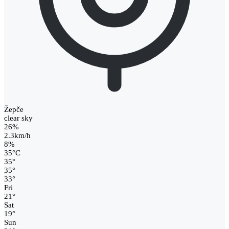
Žepče
clear sky
26%
2.3km/h
8%
35
°
C
35
°
35
°
33
°
Fri
21
°
Sat
19
°
Sun