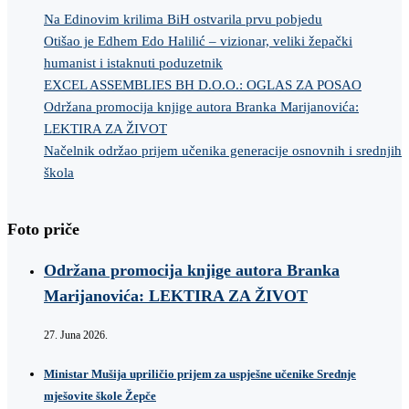
Na Edinovim krilima BiH ostvarila prvu pobjedu
Otišao je Edhem Edo Halilić – vizionar, veliki žepački
humanist i istaknuti poduzetnik
EXCEL ASSEMBLIES BH D.O.O.: OGLAS ZA POSAO
Održana promocija knjige autora Branka Marijanovića:
LEKTIRA ZA ŽIVOT
Načelnik održao prijem učenika generacije osnovnih i srednjih
škola
Foto priče
Održana promocija knjige autora Branka
Marijanovića: LEKTIRA ZA ŽIVOT
27. Juna 2026.
Ministar Mušija upriličio prijem za uspješne učenike Srednje
mješovite škole Žepče