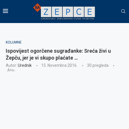
KOLUMNE
Ispovijest ogorčene sugrađanke: Sreća živi u
Žepču, jer je vi skupo plaćate …
Autor:
Urednik
15. Novembra 2016.
30
pregleda
A+
A-