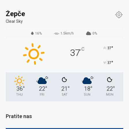
Žepče
Clear Sky
16%
1.5km/h
0%
°
37
C
37
°
°
37
36
°
22
°
21
°
18
°
22
°
THU
FRI
SAT
SUN
MON
Pratite nas