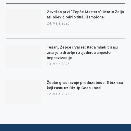
Završen prvi “Žepče Masters”: Mario Željo
Milošević odnio titulu šampiona!
24. Maja 2026.
Tešanj, Žepče i Vareš: Kada mladi biraju
znanje, zdravlje i zajednicu umjesto
improvizacije
13. Maja 2026.
Žepče gradi svoje preduzetnice: 5 biznisa
koji rastu uz BizUp Goes Local
12. Maja 2026.