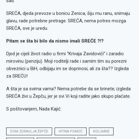
sad.”
SREĆA, djeda prevoze u bonicu Zenica, šiju mu ranu, snimaju
glavu, rade potrebne pretrage. SREĆA, nema potres mozga.
SREĆA, sve je uredu.
Pitam se šta bi bilo da nismo imali SREĆE ?!?
Djed je cijeli život radio u firmi “Krivaja Zavidovići” i zaradio
mirovinu (penziju). Moji roditelji rade i samim tim su porezni
obveznici u BiH, odbijaju im se doprinosi, ali za šta?? Izgleda
za SREĆU!
A šta je sa svima vama? Nema potrebe da se brinete; izgleda
SREĆA živi u Žepču, jer je svi Vi koji radite jako skupo plaćate.
S poštovanjem, Nada Kajić.
DOM ZDRAVLJA ŽEPČE
HITNA POMOĆ
KOLUMNE