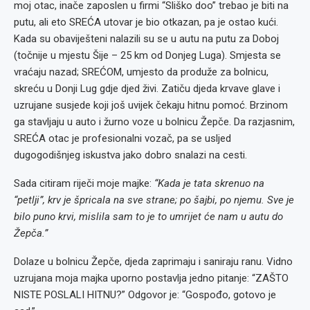
moj otac, inače zaposlen u firmi “Sliško doo” trebao je biti na
putu, ali eto SREĆA utovar je bio otkazan, pa je ostao kući.
Kada su obaviješteni nalazili su se u autu na putu za Doboj
(točnije u mjestu Šije – 25 km od Donjeg Luga). Smjesta se
vraćaju nazad; SREĆOM, umjesto da produže za bolnicu,
skreću u Donji Lug gdje djed živi. Zatiču djeda krvave glave i
uzrujane susjede koji još uvijek čekaju hitnu pomoć. Brzinom
ga stavljaju u auto i žurno voze u bolnicu Žepče. Da razjasnim,
SREĆA otac je profesionalni vozač, pa se usljed
dugogodišnjeg iskustva jako dobro snalazi na cesti.
Sada citiram riječi moje majke:
“Kada je tata skrenuo na
“petlji”, krv je špricala na sve strane; po šajbi, po njemu. Sve je
bilo puno krvi, mislila sam to je to umrijet će nam u autu do
Žepča.”
Dolaze u bolnicu Žepče, djeda zaprimaju i saniraju ranu. Vidno
uzrujana moja majka uporno postavlja jedno pitanje: “ZAŠTO
NISTE POSLALI HITNU?” Odgovor je: “Gospođo, gotovo je