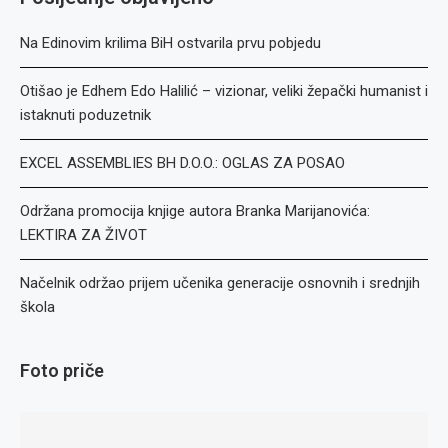
Na Edinovim krilima BiH ostvarila prvu pobjedu
Otišao je Edhem Edo Halilić – vizionar, veliki žepački humanist i
istaknuti poduzetnik
EXCEL ASSEMBLIES BH D.O.O.: OGLAS ZA POSAO
Održana promocija knjige autora Branka Marijanovića:
LEKTIRA ZA ŽIVOT
Načelnik održao prijem učenika generacije osnovnih i srednjih
škola
Foto priče