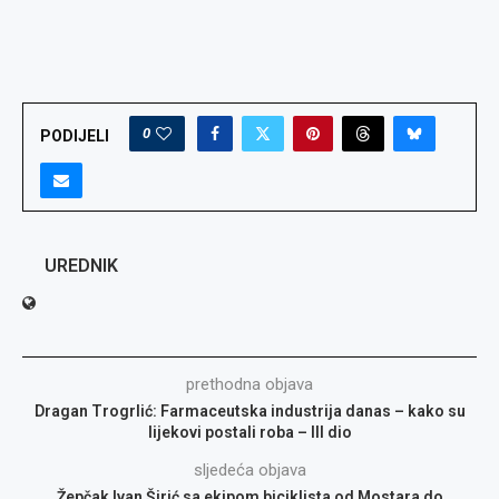
0
PODIJELI
UREDNIK
prethodna objava
Dragan Trogrlić: Farmaceutska industrija danas – kako su
lijekovi postali roba – III dio
sljedeća objava
Žepčak Ivan Širić sa ekipom biciklista od Mostara do