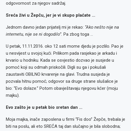
odgovornost za njegov sadržaj.
Sreća živi u Žepču, jer je vi skupo plaćate …
Jednom davno jedan prijatelj mi je rekao:
“Ako nešto nije na
internetu, nije se ni dogodilo”.
Pa zbog toga …
U petak, 11.11.2016. oko 12 sati mome djedu je pozlilo. Pao je
u nesvijest u svojoj kući. Prilikom pada rasjekao je arkadu i
krvario u hodniku. Kada se osvjestio dozvao je susjede u
pomoć koji su odmah priskočili. Digli su ga i pokušali
zaustaviti OBILNO krvarenje na glavi. Trudna susjeda je
pozvala hitnu pomoć; odgovor sa druge strane slušalice je
bio: “Evo dolaze.” Potom obavještavaju njegovu kćer (moju
majku).
Evo zašto je u petak bio sretan dan …
Moja majka, inače zaposlena u firmi “Fis doo” Žepče, trebala je
biti na poslu, ali eto SREĆA taj dan slučajno je bila slobodna;