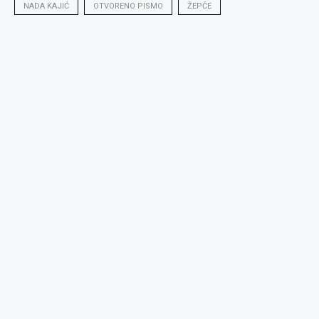
NADA KAJIĆ
OTVORENO PISMO
ŽEPČE