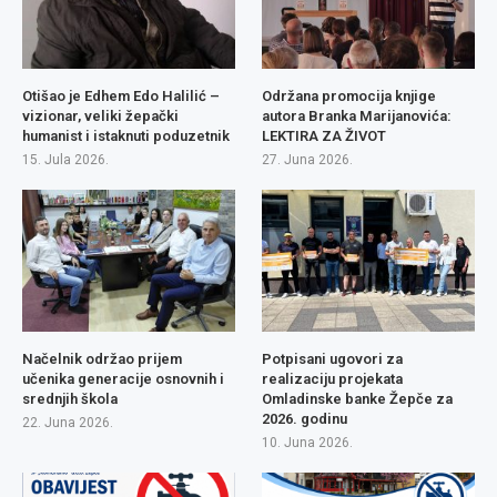
Otišao je Edhem Edo Halilić –
Održana promocija knjige
vizionar, veliki žepački
autora Branka Marijanovića:
humanist i istaknuti poduzetnik
LEKTIRA ZA ŽIVOT
15. Jula 2026.
27. Juna 2026.
Načelnik održao prijem
Potpisani ugovori za
učenika generacije osnovnih i
realizaciju projekata
srednjih škola
Omladinske banke Žepče za
2026. godinu
22. Juna 2026.
10. Juna 2026.