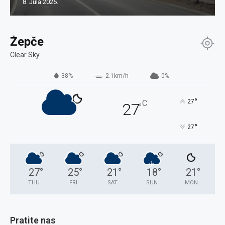
8. Jula 2026.
Žepče
Clear Sky
38%
2.1km/h
0%
°
27
C
27
°
°
27
27
°
25
°
21
°
18
°
21
°
THU
FRI
SAT
SUN
MON
Pratite nas