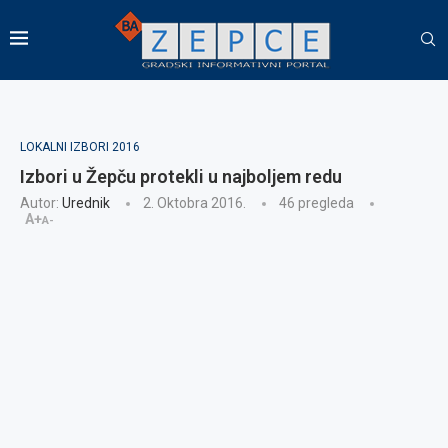
LOKALNI IZBORI 2016
Izbori u Žepču protekli u najboljem redu
Autor:
Urednik
2. Oktobra 2016.
46
pregleda
A+
A-