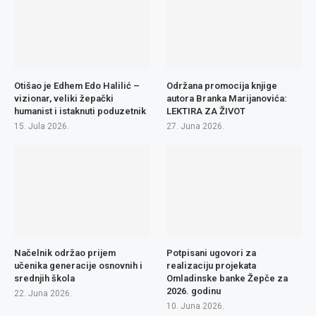
Otišao je Edhem Edo Halilić –
Održana promocija knjige
vizionar, veliki žepački
autora Branka Marijanovića:
humanist i istaknuti poduzetnik
LEKTIRA ZA ŽIVOT
15. Jula 2026.
27. Juna 2026.
Načelnik održao prijem
Potpisani ugovori za
učenika generacije osnovnih i
realizaciju projekata
srednjih škola
Omladinske banke Žepče za
2026. godinu
22. Juna 2026.
10. Juna 2026.