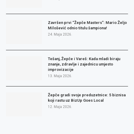
Završen prvi “Žepče Masters”: Mario Željo
Milošević odnio titulu šampiona!
24. Maja 2026.
Tešanj, Žepče i Vareš: Kada mladi biraju
znanje, zdravlje i zajednicu umjesto
improvizacije
13. Maja 2026.
Žepče gradi svoje preduzetnice: 5 biznisa
koji rastu uz BizUp Goes Local
12. Maja 2026.