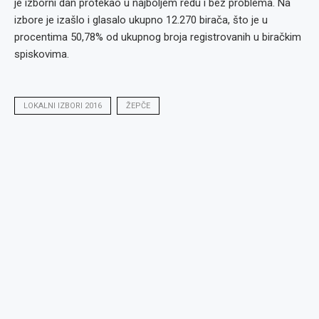
je izborni dan protekao u najboljem redu i bez problema. Na
izbore je izašlo i glasalo ukupno 12.270 birača, što je u
procentima 50,78% od ukupnog broja registrovanih u biračkim
spiskovima.
LOKALNI IZBORI 2016
ŽEPČE