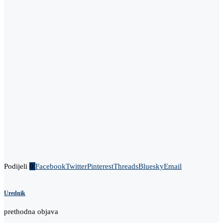
Podijeli
0
Facebook
Twitter
Pinterest
Threads
Bluesky
Email
Urednik
prethodna objava