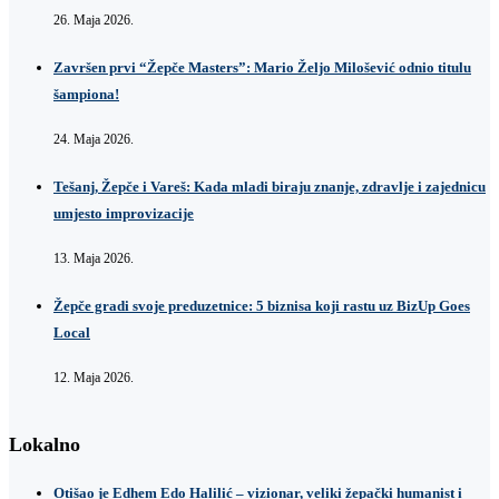
26. Maja 2026.
Završen prvi “Žepče Masters”: Mario Željo Milošević odnio titulu
šampiona!
24. Maja 2026.
Tešanj, Žepče i Vareš: Kada mladi biraju znanje, zdravlje i zajednicu
umjesto improvizacije
13. Maja 2026.
Žepče gradi svoje preduzetnice: 5 biznisa koji rastu uz BizUp Goes
Local
12. Maja 2026.
Lokalno
Otišao je Edhem Edo Halilić – vizionar, veliki žepački humanist i