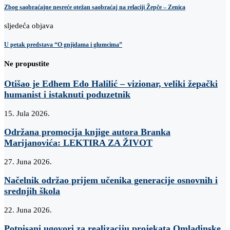
Zbog saobraćajne nesreće otežan saobraćaj na relaciji Žepče – Zenica
sljedeća objava
U petak predstava “O gnjidama i glumcima”
Ne propustite
Otišao je Edhem Edo Halilić – vizionar, veliki žepački
humanist i istaknuti poduzetnik
15. Jula 2026.
Održana promocija knjige autora Branka
Marijanovića: LEKTIRA ZA ŽIVOT
27. Juna 2026.
Načelnik održao prijem učenika generacije osnovnih i
srednjih škola
22. Juna 2026.
Potpisani ugovori za realizaciju projekata Omladinske