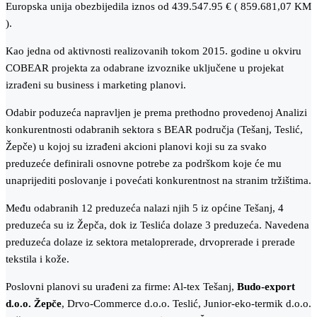
Europska unija obezbijedila iznos od 439.547.95 € ( 859.681,07 KM
).
Kao jedna od aktivnosti realizovanih tokom 2015. godine u okviru
COBEAR projekta za odabrane izvoznike uključene u projekat
izrađeni su business i marketing planovi.
Odabir poduzeća napravljen je prema prethodno provedenoj Analizi
konkurentnosti odabranih sektora s BEAR područja (Tešanj, Teslić,
Žepče) u kojoj su izrađeni akcioni planovi koji su za svako
preduzeće definirali osnovne potrebe za podrškom koje će mu
unaprijediti poslovanje i povećati konkurentnost na stranim tržištima.
Među odabranih 12 preduzeća nalazi njih 5 iz općine Tešanj, 4
preduzeća su iz Žepča, dok iz Teslića dolaze 3 preduzeća. Navedena
preduzeća dolaze iz sektora metaloprerade, drvoprerade i prerade
tekstila i kože.
Poslovni planovi su urađeni za firme: Al-tex Tešanj,
Budo-export
d.o.o. Žepče
, Drvo-Commerce d.o.o. Teslić, Junior-eko-termik d.o.o.