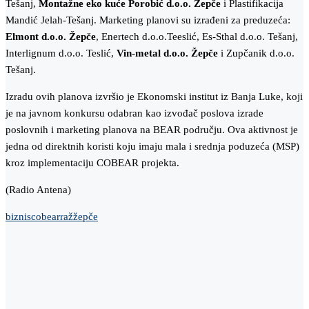
Tešanj,
Montažne eko kuće Porobić d.o.o. Žepče
i Plastifikacija
Mandić Jelah-Tešanj. Marketing planovi su izrađeni za preduzeća:
Elmont d.o.o. Žepče
, Enertech d.o.o.Teeslić, Es-Sthal d.o.o. Tešanj,
Interlignum d.o.o. Teslić,
Vin-metal d.o.o. Žepče
i Zupčanik d.o.o.
Tešanj.
Izradu ovih planova izvršio je Ekonomski institut iz Banja Luke, koji
je na javnom konkursu odabran kao izvođač poslova izrade
poslovnih i marketing planova na BEAR području. Ova aktivnost je
jedna od direktnih koristi koju imaju mala i srednja poduzeća (MSP)
kroz implementaciju COBEAR projekta.
(Radio Antena)
biznis
cobear
raž
žepče