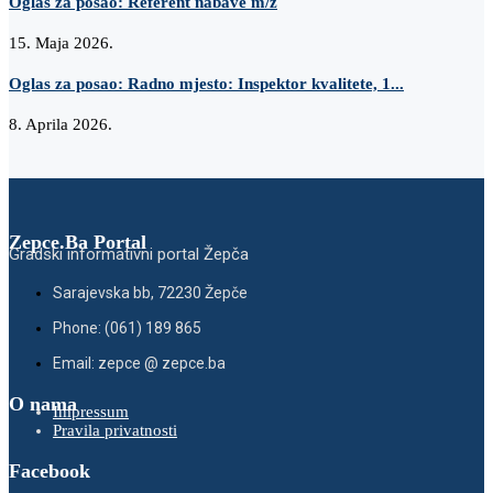
Oglas za posao: Referent nabave m/ž
15. Maja 2026.
Oglas za posao: Radno mjesto: Inspektor kvalitete, 1...
8. Aprila 2026.
Zepce.Ba Portal
Gradski informativni portal Žepča
Sarajevska bb, 72230 Žepče
Phone: (061) 189 865
Email: zepce @ zepce.ba
O nama
Impressum
Pravila privatnosti
Facebook