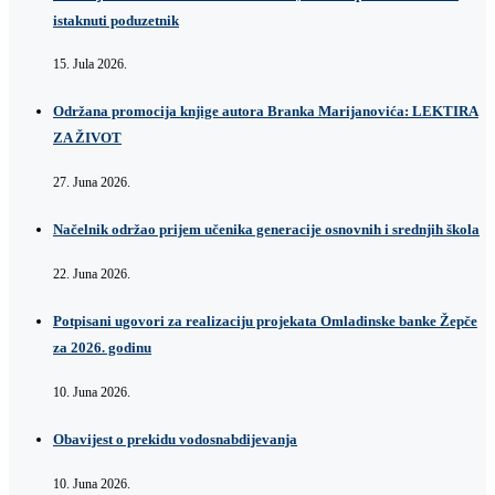
istaknuti poduzetnik
15. Jula 2026.
Održana promocija knjige autora Branka Marijanovića: LEKTIRA
ZA ŽIVOT
27. Juna 2026.
Načelnik održao prijem učenika generacije osnovnih i srednjih škola
22. Juna 2026.
Potpisani ugovori za realizaciju projekata Omladinske banke Žepče
za 2026. godinu
10. Juna 2026.
Obavijest o prekidu vodosnabdijevanja
10. Juna 2026.