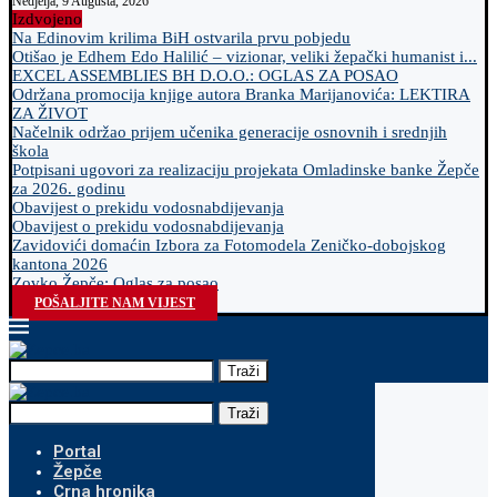
Nedjelja, 9 Augusta, 2026
Izdvojeno
Na Edinovim krilima BiH ostvarila prvu pobjedu
Otišao je Edhem Edo Halilić – vizionar, veliki žepački humanist i...
EXCEL ASSEMBLIES BH D.O.O.: OGLAS ZA POSAO
Održana promocija knjige autora Branka Marijanovića: LEKTIRA
ZA ŽIVOT
Načelnik održao prijem učenika generacije osnovnih i srednjih
škola
Potpisani ugovori za realizaciju projekata Omladinske banke Žepče
za 2026. godinu
Obavijest o prekidu vodosnabdijevanja
Obavijest o prekidu vodosnabdijevanja
Zavidovići domaćin Izbora za Fotomodela Zeničko-dobojskog
kantona 2026
Zovko Žepče: Oglas za posao
POŠALJITE NAM VIJEST
Traži
Traži
Portal
Žepče
Crna hronika