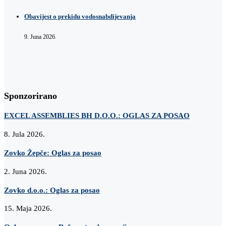
Obavijest o prekidu vodosnabdijevanja
9. Juna 2026.
Sponzorirano
EXCEL ASSEMBLIES BH D.O.O.: OGLAS ZA POSAO
8. Jula 2026.
Zovko Žepče: Oglas za posao
2. Juna 2026.
Zovko d.o.o.: Oglas za posao
15. Maja 2026.