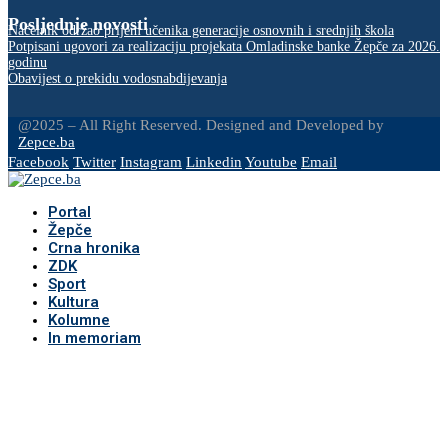
Posljednje novosti
Načelnik održao prijem učenika generacije osnovnih i srednjih škola
Potpisani ugovori za realizaciju projekata Omladinske banke Žepče za 2026.
godinu
Obavijest o prekidu vodosnabdijevanja
@2025 – All Right Reserved. Designed and Developed by
Zepce.ba
Facebook
Twitter
Instagram
Linkedin
Youtube
Email
Portal
Žepče
Crna hronika
ZDK
Sport
Kultura
Kolumne
In memoriam