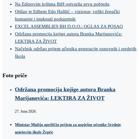
Na Edinovim krilima BiH ostvarila prvu pobjedu
Otišao je Edhem Edo Halilić – vizionar, veliki žepački
humanist i istaknuti poduzetnik
EXCEL ASSEMBLIES BH D.O.O.: OGLAS ZA POSAO
Održana promocija knjige autora Branka Marijanovića:
LEKTIRA ZA ŽIVOT
Načelnik održao prijem učenika generacije osnovnih i srednjih
škola
Foto priče
Održana promocija knjige autora Branka
Marijanovića: LEKTIRA ZA ŽIVOT
27. Juna 2026.
Ministar Mušija upriličio prijem za uspješne učenike Srednje
mješovite škole Žepče