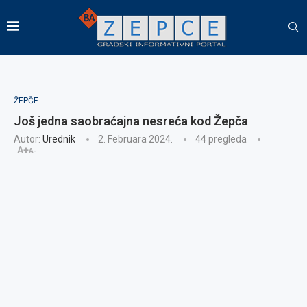
ŽEPČE
Još jedna saobraćajna nesreća kod Žepča
Autor:
Urednik
2. Februara 2024.
44
pregleda
A+
A-