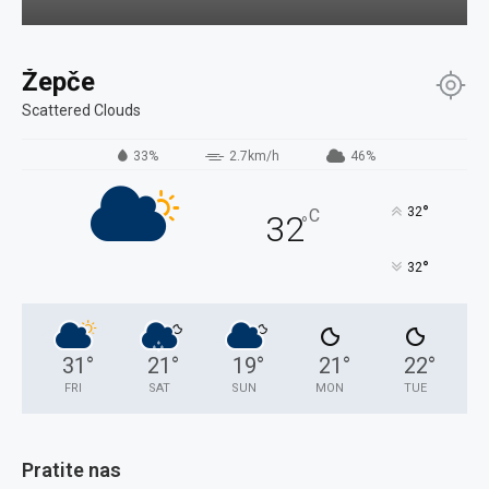
Žepče
Scattered Clouds
33%
2.7km/h
46%
°
32
C
32
°
°
32
31
°
21
°
19
°
21
°
22
°
FRI
SAT
SUN
MON
TUE
Pratite nas