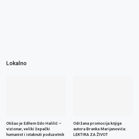
Lokalno
Otišao je Edhem Edo Halilić –
Održana promocija knjige
vizionar, veliki žepački
autora Branka Marijanovića:
humanist i istaknuti poduzetnik
LEKTIRA ZA ŽIVOT