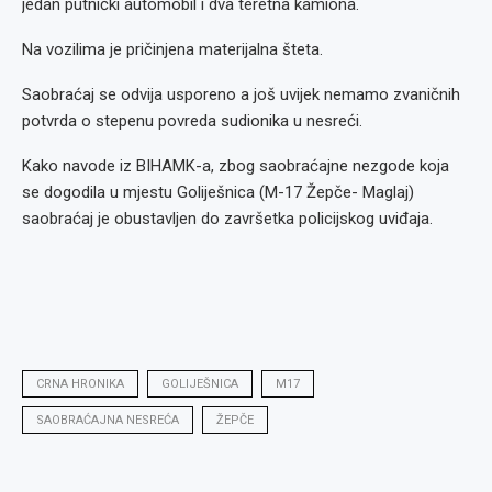
jedan putnički automobil i dva teretna kamiona.
Na vozilima je pričinjena materijalna šteta.
Saobraćaj se odvija usporeno a još uvijek nemamo zvaničnih
potvrda o stepenu povreda sudionika u nesreći.
Kako navode iz BIHAMK-a, zbog saobraćajne nezgode koja
se dogodila u mjestu Goliješnica (M-17 Žepče- Maglaj)
saobraćaj je obustavljen do završetka policijskog uviđaja.
CRNA HRONIKA
GOLIJEŠNICA
M17
SAOBRAĆAJNA NESREĆA
ŽEPČE