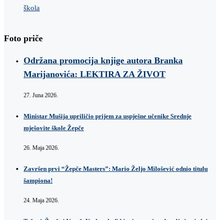
škola
Foto priče
Održana promocija knjige autora Branka
Marijanovića: LEKTIRA ZA ŽIVOT
27. Juna 2026.
Ministar Mušija upriličio prijem za uspješne učenike Srednje
mješovite škole Žepče
26. Maja 2026.
Završen prvi “Žepče Masters”: Mario Željo Milošević odnio titulu
šampiona!
24. Maja 2026.