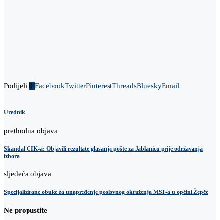
Podijeli
0
Facebook
Twitter
Pinterest
Threads
Bluesky
Email
Urednik
prethodna objava
Skandal CIK-a: Objavili rezultate glasanja pošte za Jablanicu prije održavanja
izbora
sljedeća objava
Specijalizirane obuke za unapređenje poslovnog okruženja MSP-a u općini Žepče
Ne propustite