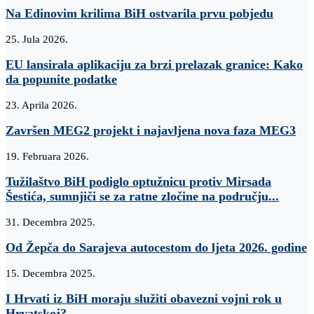
Na Edinovim krilima BiH ostvarila prvu pobjedu
25. Jula 2026.
EU lansirala aplikaciju za brzi prelazak granice: Kako
da popunite podatke
23. Aprila 2026.
Završen MEG2 projekt i najavljena nova faza MEG3
19. Februara 2026.
Tužilaštvo BiH podiglo optužnicu protiv Mirsada
Šestića, sumnjiči se za ratne zločine na području...
31. Decembra 2025.
Od Žepča do Sarajeva autocestom do ljeta 2026. godine
15. Decembra 2025.
I Hrvati iz BiH moraju služiti obavezni vojni rok u
Hrvatskoj?