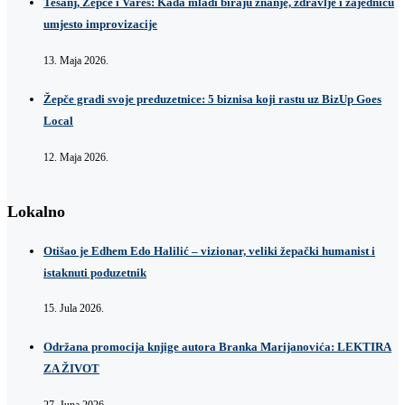
Tešanj, Žepče i Vareš: Kada mladi biraju znanje, zdravlje i zajednicu
umjesto improvizacije
13. Maja 2026.
Žepče gradi svoje preduzetnice: 5 biznisa koji rastu uz BizUp Goes
Local
12. Maja 2026.
Lokalno
Otišao je Edhem Edo Halilić – vizionar, veliki žepački humanist i
istaknuti poduzetnik
15. Jula 2026.
Održana promocija knjige autora Branka Marijanovića: LEKTIRA
ZA ŽIVOT