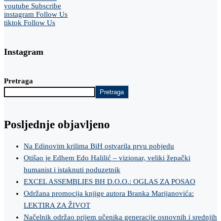
youtube
Subscribe
instagram
Follow Us
tiktok
Follow Us
Instagram
Pretraga
Pretraga
Posljednje objavljeno
Na Edinovim krilima BiH ostvarila prvu pobjedu
Otišao je Edhem Edo Halilić – vizionar, veliki žepački
humanist i istaknuti poduzetnik
EXCEL ASSEMBLIES BH D.O.O.: OGLAS ZA POSAO
Održana promocija knjige autora Branka Marijanovića:
LEKTIRA ZA ŽIVOT
Načelnik održao prijem učenika generacije osnovnih i srednjih