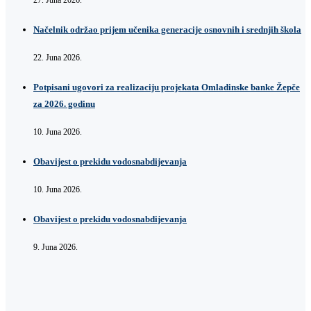
27. Juna 2026.
Načelnik održao prijem učenika generacije osnovnih i srednjih škola
22. Juna 2026.
Potpisani ugovori za realizaciju projekata Omladinske banke Žepče
za 2026. godinu
10. Juna 2026.
Obavijest o prekidu vodosnabdijevanja
10. Juna 2026.
Obavijest o prekidu vodosnabdijevanja
9. Juna 2026.