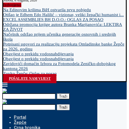
Subota, 8 Augusta, 2026
Izdvojeno
Na Edinovim krilima BiH ostvarila prvu pobjedu
Otišao je Edhem Edo Halilić – vizionar, veliki žepački humanist i...
EXCEL ASSEMBLIES BH D.O.O.: OGLAS ZA POSAO
Održana promocija knjige autora Branka Marijanovića: LEKTIRA
ZA ŽIVOT
Načelnik održao prijem učenika generacije osnovnih i srednjih
škola
Potpisani ugovori za realizaciju projekata Omladinske banke Žepče
za 2026. godinu
Obavijest o prekidu vodosnabdijevanja
Obavijest o prekidu vodosnabdijevanja
Zavidovići domaćin Izbora za Fotomodela Zeničko-dobojskog
kantona 2026
Zovko Žepče: Oglas za posao
POŠALJITE NAM VIJEST
Traži
Traži
Portal
Žepče
Crna hronika