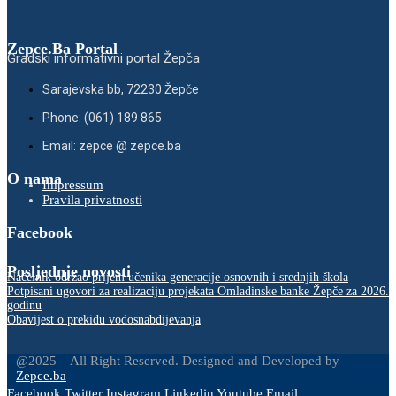
Zepce.Ba Portal
Gradski informativni portal Žepča
Sarajevska bb, 72230 Žepče
Phone: (061) 189 865
Email: zepce @ zepce.ba
O nama
Impressum
Pravila privatnosti
Facebook
Posljednje novosti
Načelnik održao prijem učenika generacije osnovnih i srednjih škola
Potpisani ugovori za realizaciju projekata Omladinske banke Žepče za 2026.
godinu
Obavijest o prekidu vodosnabdijevanja
@2025 – All Right Reserved. Designed and Developed by
Zepce.ba
Facebook
Twitter
Instagram
Linkedin
Youtube
Email