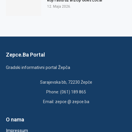
koji rastu uz BizUp Goes Local
12. Maja 2026.
Zepce.Ba Portal
Gradski informativni portal Žepča
Sarajevska bb, 72230 Žepče
Phone: (061) 189 865
Email: zepce @ zepce.ba
O nama
Impressum