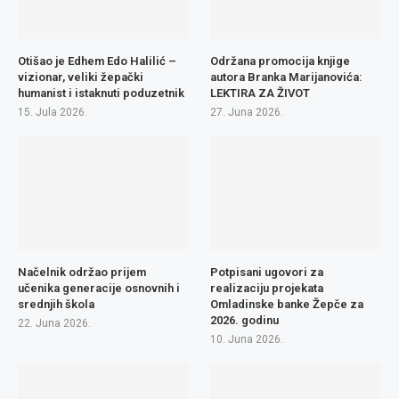
Otišao je Edhem Edo Halilić –
Održana promocija knjige
vizionar, veliki žepački
autora Branka Marijanovića:
humanist i istaknuti poduzetnik
LEKTIRA ZA ŽIVOT
15. Jula 2026.
27. Juna 2026.
Načelnik održao prijem
Potpisani ugovori za
učenika generacije osnovnih i
realizaciju projekata
srednjih škola
Omladinske banke Žepče za
2026. godinu
22. Juna 2026.
10. Juna 2026.