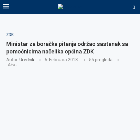
ZDK
Ministar za boračka pitanja održao sastanak sa
pomoćnicima načelika općina ZDK
Autor:
Urednik
6. Februara 2018.
55
pregleda
A+
A-