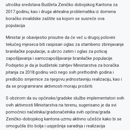
utroška sredstava Budžeta Zeničko dobojskog Kantona za
2017.godinu, kao i druga aktealna problematika iz domena
boračko invalidske zaštite sa kojom se susreće ova
populacija.
Ministar je obavijestio prisutne da će već u drugoj polovini
tekućeg mjeseca biti raspisan oglas za stambeno zbrinjavanje
branilačke populacije, a ubrzo zatim i oglas za poticaj
zapošljavanja i samozapošljavanje branilačke populacije.
Podsjetio je da je budžetski zahtjev Ministarstva za boračka
pitanja za 2018.godinu veći nego svih prethodnih godina i
predložio smjernice za njegovu jednostavniju realizaciju, kao i
da se programirane aktivnosti moraju proširiti.
S obzirom da su općinske/gradske službe implementatori svih
ovih aktivnosti Ministarstva na terenu, sugerisano je da svi
pomoćnici načelnika/gradonačelnika svih općina/grada
Zeničko-dobojskog kantona uzmu aktivno učešće kako bi se
omogućila što bolja i uspješnija saradnja i realizacija