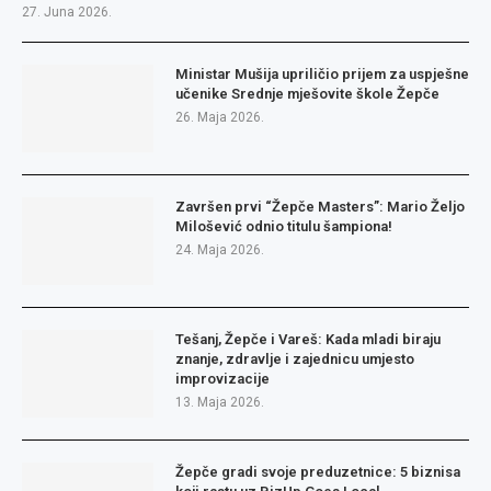
27. Juna 2026.
Ministar Mušija upriličio prijem za uspješne
učenike Srednje mješovite škole Žepče
26. Maja 2026.
Završen prvi “Žepče Masters”: Mario Željo
Milošević odnio titulu šampiona!
24. Maja 2026.
Tešanj, Žepče i Vareš: Kada mladi biraju
znanje, zdravlje i zajednicu umjesto
improvizacije
13. Maja 2026.
Žepče gradi svoje preduzetnice: 5 biznisa