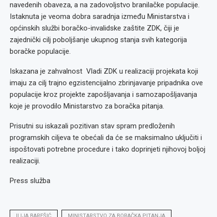
navedenih obaveza, a na zadovoljstvo branilačke populacije.
Istaknuta je veoma dobra saradnja između Ministarstva i
općinskih službi boračko-invalidske zaštite ZDK, čiji je
zajednički cilj poboljšanje ukupnog stanja svih kategorija
boračke populacije.
Iskazana je zahvalnost Vladi ZDK u realizaciji projekata koji
imaju za cilj trajno egzistencijalno zbrinjavanje pripadnika ove
populacije kroz projekte zapošljavanja i samozapošljavanja
koje je provodilo Ministarstvo za boračka pitanja.
Prisutni su iskazali pozitivan stav spram predloženih
programskih ciljeva te obećali da će se maksimalno uključiti i
ispoštovati potrebne procedure i tako doprinjeti njihovoj boljoj
realizaciji.
Press služba
ILIJA BAREŠIĆ
MINISTARSTVO ZA BORAČKA PITANJA