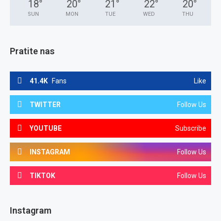
18
°
20
°
21
°
22
°
20
°
SUN
MON
TUE
WED
THU
Pratite nas
41.4K
Fans
Like
TWITTER
Follow Us
YOUTUBE
Subscribe
INSTAGRAM
Follow Us
TIKTOK
Follow Us
Instagram