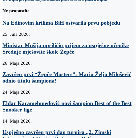
Ne propustite
Na Edinovim krilima BiH ostvarila prvu pobjedu
25. Jula 2026.
Ministar Mušija upriličio prijem za uspješne učenike
Srednje mješovite škole Žepče
26. Maja 2026.
Završen prvi “Žepče Masters”: Mario Željo Milošević
odnio titulu šampiona!
24. Maja 2026.
Eldar Karamehmedović novi šampion Best of the Best
Snooker lige
14. Maja 2026.
Uspješno završen prvi dan turnira „2. Zimski