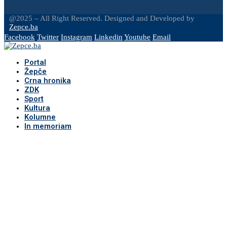
@2025 – All Right Reserved. Designed and Developed by
Zepce.ba
Facebook
Twitter
Instagram
Linkedin
Youtube
Email
Portal
Žepče
Crna hronika
ZDK
Sport
Kultura
Kolumne
In memoriam