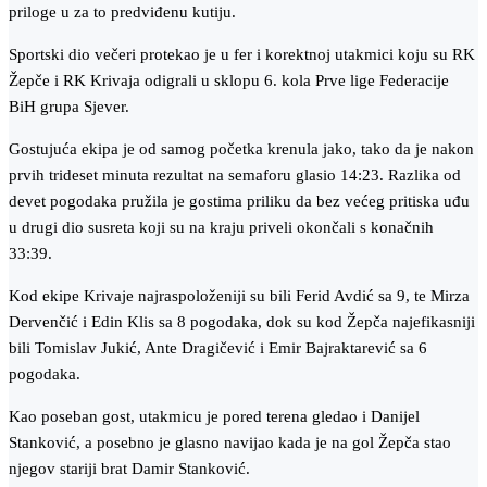
priloge u za to predviđenu kutiju.
Sportski dio večeri protekao je u fer i korektnoj utakmici koju su RK
Žepče i RK Krivaja odigrali u sklopu 6. kola Prve lige Federacije
BiH grupa Sjever.
Gostujuća ekipa je od samog početka krenula jako, tako da je nakon
prvih trideset minuta rezultat na semaforu glasio 14:23. Razlika od
devet pogodaka pružila je gostima priliku da bez većeg pritiska uđu
u drugi dio susreta koji su na kraju priveli okončali s konačnih
33:39.
Kod ekipe Krivaje najraspoloženiji su bili Ferid Avdić sa 9, te Mirza
Dervenčić i Edin Klis sa 8 pogodaka, dok su kod Žepča najefikasniji
bili Tomislav Jukić, Ante Dragičević i Emir Bajraktarević sa 6
pogodaka.
Kao poseban gost, utakmicu je pored terena gledao i Danijel
Stanković, a posebno je glasno navijao kada je na gol Žepča stao
njegov stariji brat Damir Stanković.