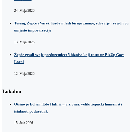
24. Maja 2026.
Tešanj, Žepče i Vareš: Kada mladi biraju znanje, zdravlje i zajednicu
umjesto improvizacije
13. Maja 2026.
Žepče gradi svoje preduzetnice: 5 biznisa koji rastu uz BizUp Goes
Local
12. Maja 2026.
Lokalno
Otišao je Edhem Edo Halilić – vizionar, veliki žepački humanist i
istaknuti poduzetnik
15. Jula 2026.