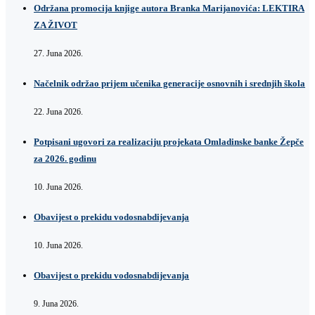
Održana promocija knjige autora Branka Marijanovića: LEKTIRA
ZA ŽIVOT
27. Juna 2026.
Načelnik održao prijem učenika generacije osnovnih i srednjih škola
22. Juna 2026.
Potpisani ugovori za realizaciju projekata Omladinske banke Žepče
za 2026. godinu
10. Juna 2026.
Obavijest o prekidu vodosnabdijevanja
10. Juna 2026.
Obavijest o prekidu vodosnabdijevanja
9. Juna 2026.