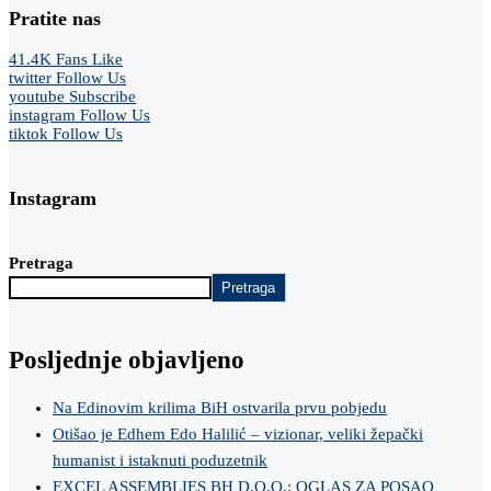
Pratite nas
41.4K
Fans
Like
twitter
Follow Us
youtube
Subscribe
instagram
Follow Us
tiktok
Follow Us
Instagram
Pretraga
Pretraga
Posljednje objavljeno
Na Edinovim krilima BiH ostvarila prvu pobjedu
Otišao je Edhem Edo Halilić – vizionar, veliki žepački
humanist i istaknuti poduzetnik
EXCEL ASSEMBLIES BH D.O.O.: OGLAS ZA POSAO