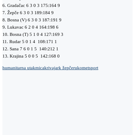
6. Gradačac 6 3 0 3 175:164 9
7. Žepče 6 3 0 3 189:184 9
8. Bosna (V) 6 3 0 3 187:191 9
9. Lukavac 6 2 0 4 164:198 6
10. Bosna (T) 5 1 0 4 127:169 3
11. Rudar 5 0 1 4 108:171 1
12. Sana 7 6 0 1 5 140:212 1
13. Krajina 5 0 0 5 142:168 0
humanitarna utakmica
krivaja
rk žepče
rukomet
sport