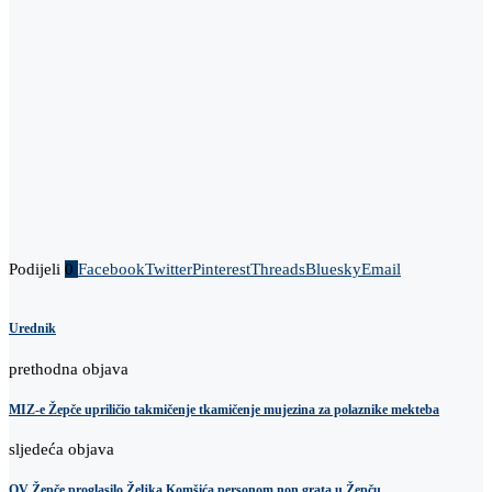
Podijeli
0
Facebook
Twitter
Pinterest
Threads
Bluesky
Email
Urednik
prethodna objava
MIZ-e Žepče upriličio takmičenje tkamičenje mujezina za polaznike mekteba
sljedeća objava
OV Žepče proglasilo Željka Komšića personom non grata u Žepču