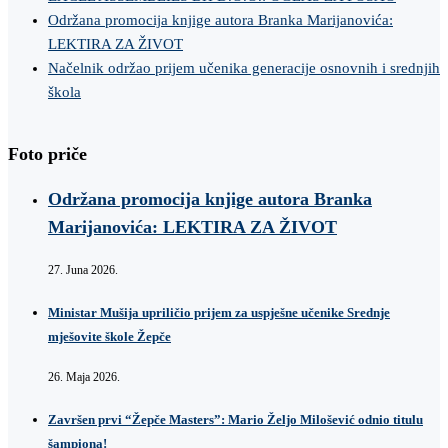
Održana promocija knjige autora Branka Marijanovića:
LEKTIRA ZA ŽIVOT
Načelnik održao prijem učenika generacije osnovnih i srednjih
škola
Foto priče
Održana promocija knjige autora Branka
Marijanovića: LEKTIRA ZA ŽIVOT
27. Juna 2026.
Ministar Mušija upriličio prijem za uspješne učenike Srednje
mješovite škole Žepče
26. Maja 2026.
Završen prvi “Žepče Masters”: Mario Željo Milošević odnio titulu
šampiona!