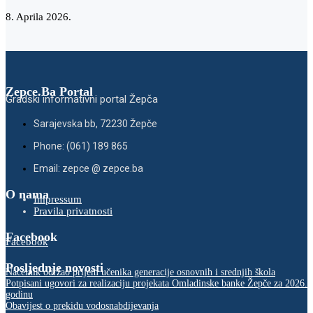
8. Aprila 2026.
Zepce.Ba Portal
Gradski informativni portal Žepča
Sarajevska bb, 72230 Žepče
Phone: (061) 189 865
Email: zepce @ zepce.ba
O nama
Impressum
Pravila privatnosti
Facebook
Facebook
Posljednje novosti
Načelnik održao prijem učenika generacije osnovnih i srednjih škola
Potpisani ugovori za realizaciju projekata Omladinske banke Žepče za 2026.
godinu
Obavijest o prekidu vodosnabdijevanja