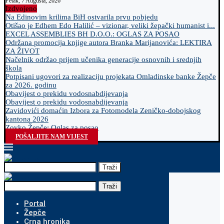
Petak, 7 Augusta, 2026
Izdvojeno
Na Edinovim krilima BiH ostvarila prvu pobjedu
Otišao je Edhem Edo Halilić – vizionar, veliki žepački humanist i...
EXCEL ASSEMBLIES BH D.O.O.: OGLAS ZA POSAO
Održana promocija knjige autora Branka Marijanovića: LEKTIRA
ZA ŽIVOT
Načelnik održao prijem učenika generacije osnovnih i srednjih
škola
Potpisani ugovori za realizaciju projekata Omladinske banke Žepče
za 2026. godinu
Obavijest o prekidu vodosnabdijevanja
Obavijest o prekidu vodosnabdijevanja
Zavidovići domaćin Izbora za Fotomodela Zeničko-dobojskog
kantona 2026
Zovko Žepče: Oglas za posao
POŠALJITE NAM VIJEST
Traži
Traži
Portal
Žepče
Crna hronika