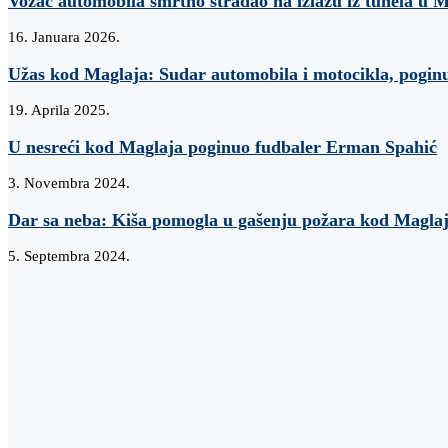
Vozač automobila smrtno stradao na izlazu iz tunela u 
16. Januara 2026.
Užas kod Maglaja: Sudar automobila i motocikla, poginu
19. Aprila 2025.
U nesreći kod Maglaja poginuo fudbaler Erman Spahić
3. Novembra 2024.
Dar sa neba: Kiša pomogla u gašenju požara kod Magla
5. Septembra 2024.