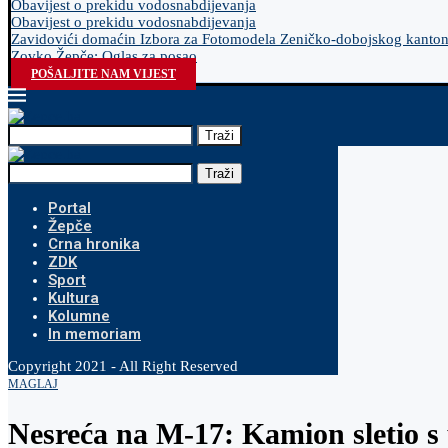
Obavijest o prekidu vodosnabdijevanja
Obavijest o prekidu vodosnabdijevanja
Zavidovići domaćin Izbora za Fotomodela Zeničko-dobojskog kanto
Zovko Žepče: Oglas za posao
POŠALJITE NAM VIJEST
Traži
Traži
Portal
Žepče
Crna hronika
ZDK
Sport
Kultura
Kolumne
In memoriam
Copyright 2021 - All Right Reserved
MAGLAJ
Nesreća na M-17: Kamion sletio s