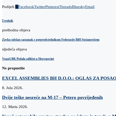
Podijeli
0
Facebook
Twitter
Pinterest
Threads
Bluesky
Email
Urednik
prethodna objava
Zovko održao sastanak s potpredsjednikom Federacije BiH Stojanovićem
sljedeća objava
Vozači BK Pedala odlični u Hercegovini
Ne propustite
EXCEL ASSEMBLIES BH D.O.O.: OGLAS ZA POSA
8. Jula 2026.
Dvije teške nesreće na M-17 – Petero povrijeđenih
12. Marta 2026.