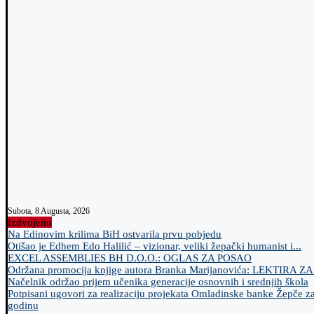
Subota, 8 Augusta, 2026
Izdvojeno
Na Edinovim krilima BiH ostvarila prvu pobjedu
Otišao je Edhem Edo Halilić – vizionar, veliki žepački humanist i...
EXCEL ASSEMBLIES BH D.O.O.: OGLAS ZA POSAO
Održana promocija knjige autora Branka Marijanovića: LEKTIRA Z
Načelnik održao prijem učenika generacije osnovnih i srednjih škola
Potpisani ugovori za realizaciju projekata Omladinske banke Žepče z
godinu