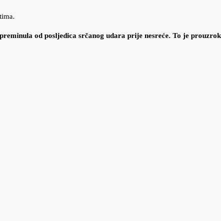
tima.
eminula od posljedica srčanog udara prije nesreće. To je prouzrokov