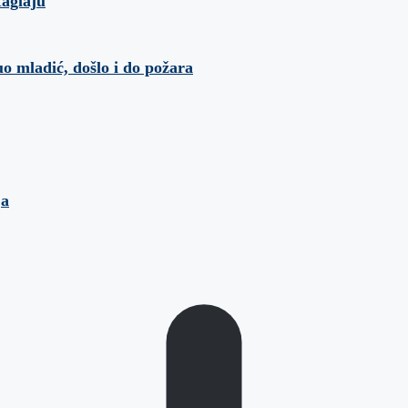
Maglaju
o mladić, došlo i do požara
ja