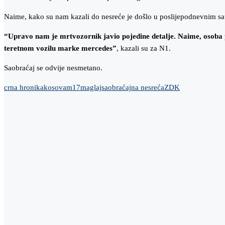
Naime, kako su nam kazali do nesreće je došlo u poslijepodnevnim sa
“Upravo nam je mrtvozornik javio pojedine detalje. Naime, osoba pr
teretnom vozilu marke mercedes”
, kazali su za N1.
Saobraćaj se odvije nesmetano.
crna hronika
kosova
m17
maglaj
saobraćajna nesreća
ZDK