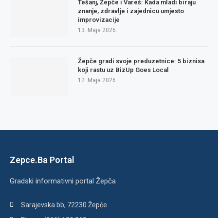
Tešanj, Žepče i Vareš: Kada mladi biraju
znanje, zdravlje i zajednicu umjesto
improvizacije
13. Maja 2026.
Žepče gradi svoje preduzetnice: 5 biznisa
koji rastu uz BizUp Goes Local
12. Maja 2026.
Zepce.Ba Portal
Gradski informativni portal Žepča
Sarajevska bb, 72230 Žepče