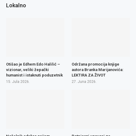
Lokalno
Otišao je Edhem Edo Halilić –
Održana promocija knjige
vizionar, veliki žepački
autora Branka Marijanovića:
humanist i istaknuti poduzetnik
LEKTIRA ZA ŽIVOT
15. Jula 2026.
27. Juna 2026.