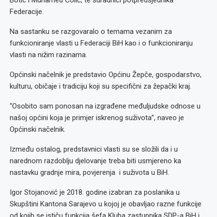
Botić i Muhamed Čolić, te suradnici potpredsjednika
Federacije.
Na sastanku se razgovaralo o temama vezanim za
funkcioniranje vlasti u Federaciji BiH kao i o funkcioniranju
vlasti na nižim razinama.
Općinski načelnik je predstavio Općinu Žepče, gospodarstvo,
kulturu, običaje i tradiciju koji su specifični za žepački kraj.
“Osobito sam ponosan na izgrađene međuljudske odnose u
našoj općini koja je primjer iskrenog suživota”, naveo je
Općinski načelnik.
Između ostalog, predstavnici vlasti su se složili da i u
narednom razdoblju djelovanje treba biti usmjereno ka
nastavku gradnje mira, povjerenja i suživota u BiH.
Igor Stojanović je 2018. godine izabran za poslanika u
Skupštini Kantona Sarajevo u kojoj je obavljao razne funkcije
od kojih se ističu funkcija šefa Kluba zastupnika SDP-a BiH i