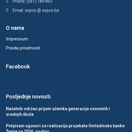
Phone: (061) 189 865
Email: zepce @ zepce.ba
O nama
Impressum
Pravila privatnosti
Facebook
Posljednje novosti
Načelnik održao prijem učenika generacije osnovnih i
srednjih škola
Potpisani ugovori za realizaciju projekata Omladinske banke
Žepče za 2026. godinu