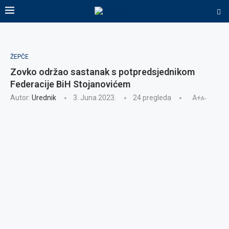
ŽEPČE
Zovko održao sastanak s potpredsjednikom
Federacije BiH Stojanovićem
Autor:
Urednik
3. Juna 2023.
24
pregleda
A+
A-