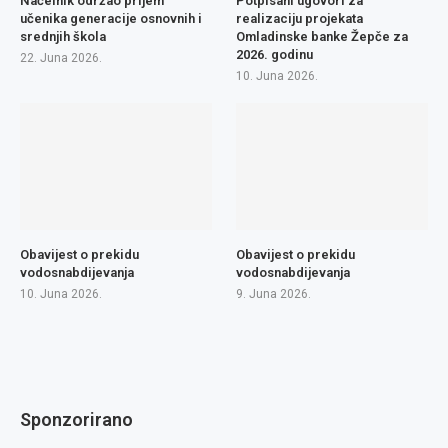
Načelnik održao prijem
Potpisani ugovori za
učenika generacije osnovnih i
realizaciju projekata
srednjih škola
Omladinske banke Žepče za
2026. godinu
22. Juna 2026.
10. Juna 2026.
Obavijest o prekidu
Obavijest o prekidu
vodosnabdijevanja
vodosnabdijevanja
10. Juna 2026.
9. Juna 2026.
Sponzorirano