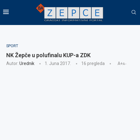
SPORT
NK Žepče u polufinalu KUP-a ZDK
Autor:
Urednik
1. Juna 2017.
16
pregleda
A+
A-