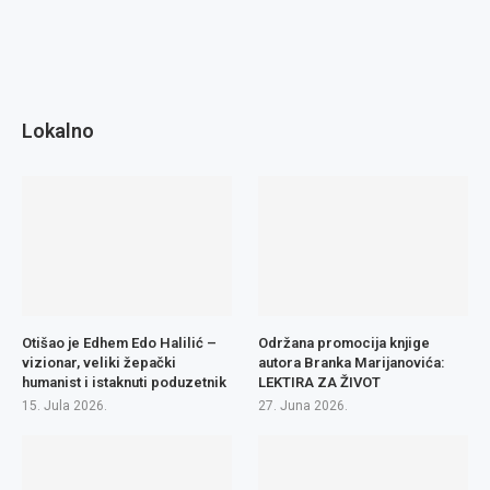
Lokalno
Otišao je Edhem Edo Halilić –
Održana promocija knjige
vizionar, veliki žepački
autora Branka Marijanovića:
humanist i istaknuti poduzetnik
LEKTIRA ZA ŽIVOT
15. Jula 2026.
27. Juna 2026.