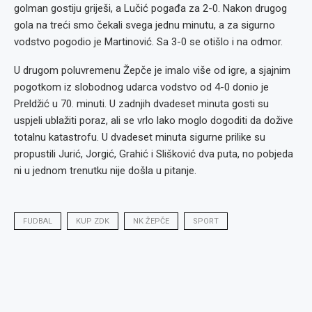
golman gostiju griješi, a Lučić pogađa za 2-0. Nakon drugog
gola na treći smo čekali svega jednu minutu, a za sigurno
vodstvo pogodio je Martinović. Sa 3-0 se otišlo i na odmor.
U drugom poluvremenu Žepče je imalo više od igre, a sjajnim
pogotkom iz slobodnog udarca vodstvo od 4-0 donio je
Preldžić u 70. minuti. U zadnjih dvadeset minuta gosti su
uspjeli ublažiti poraz, ali se vrlo lako moglo dogoditi da dožive
totalnu katastrofu. U dvadeset minuta sigurne prilike su
propustili Jurić, Jorgić, Grahić i Slišković dva puta, no pobjeda
ni u jednom trenutku nije došla u pitanje.
FUDBAL
KUP ZDK
NK ŽEPČE
SPORT