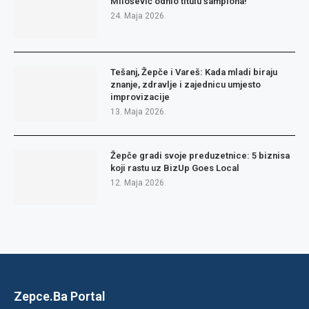
Milošević odnio titulu šampiona!
24. Maja 2026.
Tešanj, Žepče i Vareš: Kada mladi biraju
znanje, zdravlje i zajednicu umjesto
improvizacije
13. Maja 2026.
Žepče gradi svoje preduzetnice: 5 biznisa
koji rastu uz BizUp Goes Local
12. Maja 2026.
Zepce.Ba Portal