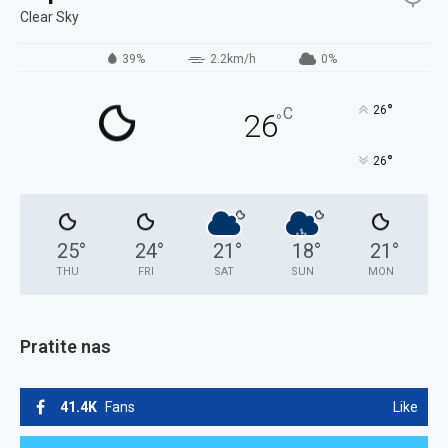
Clear Sky
39%
2.2km/h
0%
°
26
C
26
°
°
26
25
°
24
°
21
°
18
°
21
°
THU
FRI
SAT
SUN
MON
Pratite nas
41.4K
Fans
Like