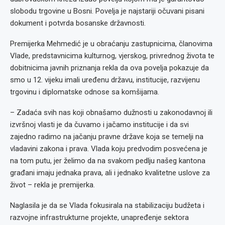
slobodu trgovine u Bosni. Povelja je najstariji očuvani pisani
dokument i potvrda bosanske državnosti.
Premijerka Mehmedić je u obraćanju zastupnicima, članovima
Vlade, predstavnicima kulturnog, vjerskog, privrednog života te
dobitnicima javnih priznanja rekla da ova povelja pokazuje da
smo u 12. vijeku imali uređenu državu, institucije, razvijenu
trgovinu i diplomatske odnose sa komšijama.
– Zadaća svih nas koji obnašamo dužnosti u zakonodavnoj ili
izvršnoj vlasti je da čuvamo i jačamo institucije i da svi
zajedno radimo na jačanju pravne države koja se temelji na
vladavini zakona i prava. Vlada koju predvodim posvećena je
na tom putu, jer želimo da na svakom pedlju našeg kantona
građani imaju jednaka prava, ali i jednako kvalitetne uslove za
život – rekla je premijerka.
Naglasila je da se Vlada fokusirala na stabilizaciju budžeta i
razvojne infrastrukturne projekte, unapređenje sektora