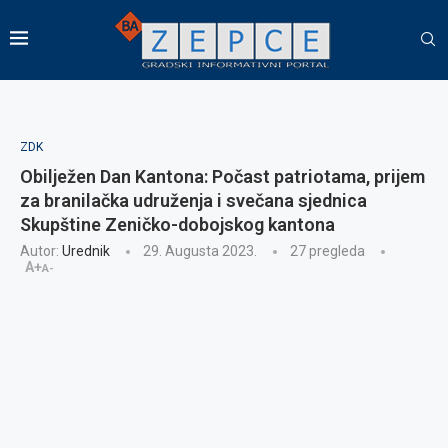
ZDK
Obilježen Dan Kantona: Počast patriotama, prijem
za branilačka udruženja i svečana sjednica
Skupštine Zeničko-dobojskog kantona
Autor:
Urednik
29. Augusta 2023.
27
pregleda
A+
A-