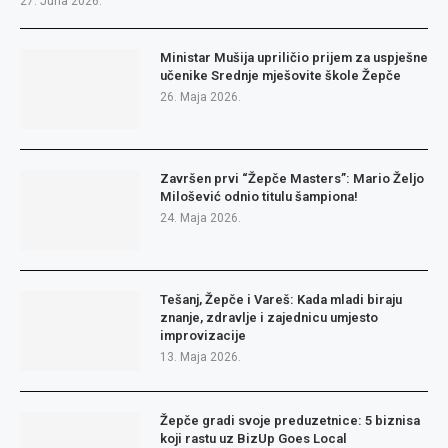
27. Juna 2026.
Ministar Mušija upriličio prijem za uspješne
učenike Srednje mješovite škole Žepče
26. Maja 2026.
Završen prvi “Žepče Masters”: Mario Željo
Milošević odnio titulu šampiona!
24. Maja 2026.
Tešanj, Žepče i Vareš: Kada mladi biraju
znanje, zdravlje i zajednicu umjesto
improvizacije
13. Maja 2026.
Žepče gradi svoje preduzetnice: 5 biznisa
koji rastu uz BizUp Goes Local