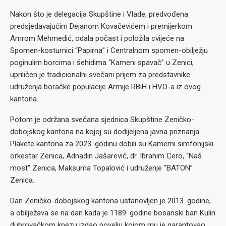
Nakon što je delegacija Skupštine i Vlade, predvođena
predsjedavajućim Dejanom Kovačevićem i premijerkom
Amrom Mehmedić, odala počast i položila cvijeće na
Spomen-kosturnici “Papirna” i Centralnom spomen-obilježju
poginulim borcima i šehidima “Kameni spavač” u Zenici,
upriličen je tradicionalni svečani prijem za predstavnike
udruženja boračke populacije Armije RBiH i HVO-a iz ovog
kantona.
Potom je održana svečana sjednica Skupštine Zeničko-
dobojskog kantona na kojoj su dodijeljena javna priznanja.
Plakete kantona za 2023. godinu dobili su Kamerni simfonijski
orkestar Zenica, Adnadin Jašarević, dr. Ibrahim Cero, “Naš
most” Zenica, Maksuma Topalović i udruženje “BATON”
Zenica.
Dan Zeničko-dobojskog kantona ustanovljen je 2013. godine,
a obilježava se na dan kada je 1189. godine bosanski ban Kulin
dubrovačkom knezu izdao povelju kojom mu je garantovao