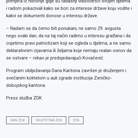
primjera iz historije gdje su tadašnji vlastodršci svojim djelima
i radom pokazivali kako se bori za interese države koju vodite i
kakvi se dokumenti donose u interesu države.
– Nadam se da ćemo biti ponukani, ne samo 29. avgusta
nego svaki dan, da na taj način radimo u interesu građana i da
osjetimo pravi patriotizam koji se ogleda u djelima, a ne samo
deklarativnim izjavama ili željama koje nemaju realan osnov da
se ostvare – rekao je predsjedavajući Kovačević.
Program obilježavanja Dana Kantona završen je druženjem i
svečanim koktelom u auli zgrade institucija Zeničko-
dobojskog kantona.
Press služba ZDK
DAN ZDK
SKUPŠTINA ZDK
ZDK