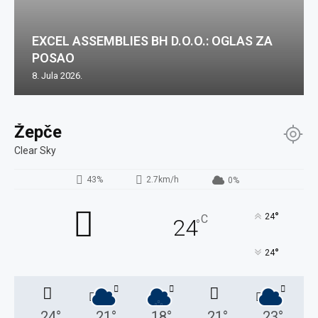
EXCEL ASSEMBLIES BH D.O.O.: OGLAS ZA
POSAO
8. Jula 2026.
Žepče
Clear Sky
43%
2.7km/h
0%
°
24
C
24
°
°
24
24
°
21
°
18
°
21
°
23
°