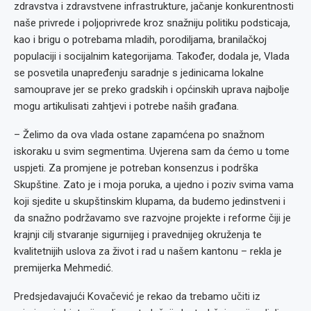
zdravstva i zdravstvene infrastrukture, jačanje konkurentnosti
naše privrede i poljoprivrede kroz snažniju politiku podsticaja,
kao i brigu o potrebama mladih, porodiljama, branilačkoj
populaciji i socijalnim kategorijama. Također, dodala je, Vlada
se posvetila unapređenju saradnje s jedinicama lokalne
samouprave jer se preko gradskih i općinskih uprava najbolje
mogu artikulisati zahtjevi i potrebe naših građana.
– Želimo da ova vlada ostane zapamćena po snažnom
iskoraku u svim segmentima. Uvjerena sam da ćemo u tome
uspjeti. Za promjene je potreban konsenzus i podrška
Skupštine. Zato je i moja poruka, a ujedno i poziv svima vama
koji sjedite u skupštinskim klupama, da budemo jedinstveni i
da snažno podržavamo sve razvojne projekte i reforme čiji je
krajnji cilj stvaranje sigurnijeg i pravednijeg okruženja te
kvalitetnijih uslova za život i rad u našem kantonu – rekla je
premijerka Mehmedić.
Predsjedavajući Kovačević je rekao da trebamo učiti iz