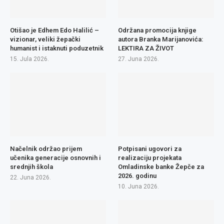
Otišao je Edhem Edo Halilić –
Održana promocija knjige
vizionar, veliki žepački
autora Branka Marijanovića:
humanist i istaknuti poduzetnik
LEKTIRA ZA ŽIVOT
15. Jula 2026.
27. Juna 2026.
Načelnik održao prijem
Potpisani ugovori za
učenika generacije osnovnih i
realizaciju projekata
srednjih škola
Omladinske banke Žepče za
2026. godinu
22. Juna 2026.
10. Juna 2026.