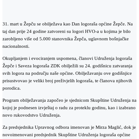
31. mart u Žepču se obilježava kao Dan logoraša općine Žepče. Na
taj dan prije 24 godine zatvoreni su logori HVO-a u kojima je bilo
zarobljeno više od 5.000 stanovnika Žepča, uglavnom bošnjačke
nacionalnosti.
Okupljanjem i evociranjem uspomena, članovi Udruženja logoraša
Žepče i Saveza logoraša ZDK obilježili su 24. godišnicu zatvaranja
svih logora na području naše općine. Obilježavanju ove godišnjice
prisustvovao je veliki broj preživjelih logoraša, te članova njihovih
porodica.
Program obilježavanja započeo je sjednicom Skupštine Udruženja na
kojoj je podnesen izvještaj o radu za proteklu godinu, kao i izabrano
novo rukovodstvo Udruženja.
Za predsjednika Upravnog odbora imenovan je Mirza Maglić, dok je
novoimenovani predsjednik Skupštine Udruženja logoraša općine