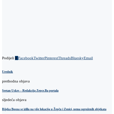
Podijeli
0
Facebook
Twitter
Pinterest
Threads
Bluesky
Email
Urednik
prethodna objava
Sretan Uskrs – Redakcija Zepce.Ba portala
sljedeća objava
Rijeka Bosna se izlila na više lokacija u Žepču i Zenici, nema ugroženih objekata