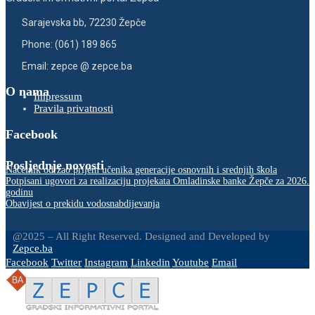
Sarajevska bb, 72230 Žepče
Phone: (061) 189 865
Email: zepce @ zepce.ba
O nama
Impressum
Pravila privatnosti
Facebook
Posljednje novosti
Načelnik održao prijem učenika generacije osnovnih i srednjih škola
Potpisani ugovori za realizaciju projekata Omladinske banke Žepče za 2026.
godinu
Obavijest o prekidu vodosnabdijevanja
@2025 – All Right Reserved. Designed and Developed by
Zepce.ba
Facebook
Twitter
Instagram
Linkedin
Youtube
Email