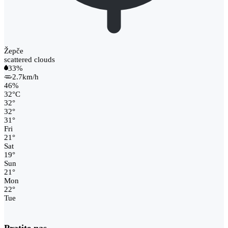
Žepče
scattered clouds
33%
2.7km/h
46%
32
°
C
32
°
32
°
31
°
Fri
21
°
Sat
19
°
Sun
21
°
Mon
22
°
Tue
Pratite nas