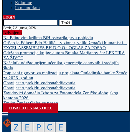
Kolumne
In memoriam
LOGIN
Traži
Petak, 7 Augusta, 2026
Izdvojeno
Na Edinovim krilima BiH ostvarila prvu pobjedu
Otišao je Edhem Edo Halilić – vizionar, veliki žepački humanist i...
EXCEL ASSEMBLIES BH D.O.O.: OGLAS ZA POSAO
Održana promocija knjige autora Branka Marijanovića: LEKTIRA
ZA ŽIVOT
Načelnik održao prijem učenika generacije osnovnih i srednjih
škola
Potpisani ugovori za realizaciju projekata Omladinske banke Žepče
za 2026. godinu
Obavijest o prekidu vodosnabdijevanja
Obavijest o prekidu vodosnabdijevanja
Zavidovići domaćin Izbora za Fotomodela Zeničko-dobojskog
kantona 2026
Zovko Žepče: Oglas za posao
POŠALJITE NAM VIJEST