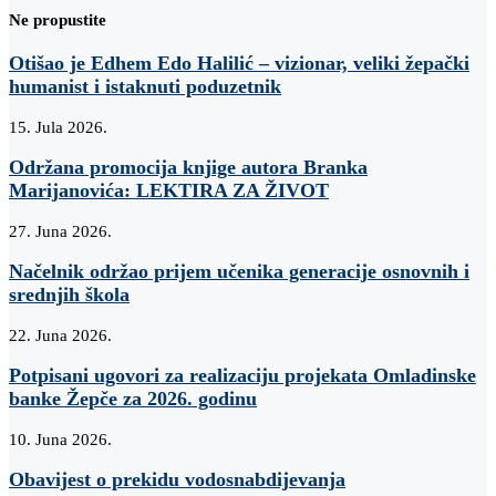
Ne propustite
Otišao je Edhem Edo Halilić – vizionar, veliki žepački
humanist i istaknuti poduzetnik
15. Jula 2026.
Održana promocija knjige autora Branka
Marijanovića: LEKTIRA ZA ŽIVOT
27. Juna 2026.
Načelnik održao prijem učenika generacije osnovnih i
srednjih škola
22. Juna 2026.
Potpisani ugovori za realizaciju projekata Omladinske
banke Žepče za 2026. godinu
10. Juna 2026.
Obavijest o prekidu vodosnabdijevanja