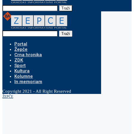
Traži
Traži
Portal
Žepče
Crna hronika
ZDK
Sport
Kultura
Kolumne
In memoriam
Copyright 2021 - All Right Reserved
ŽEPČE