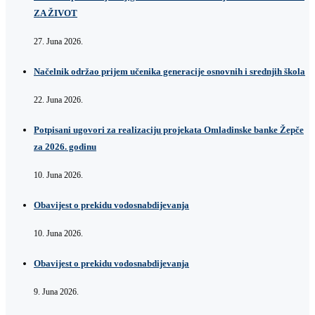
ZA ŽIVOT
27. Juna 2026.
Načelnik održao prijem učenika generacije osnovnih i srednjih škola
22. Juna 2026.
Potpisani ugovori za realizaciju projekata Omladinske banke Žepče
za 2026. godinu
10. Juna 2026.
Obavijest o prekidu vodosnabdijevanja
10. Juna 2026.
Obavijest o prekidu vodosnabdijevanja
9. Juna 2026.