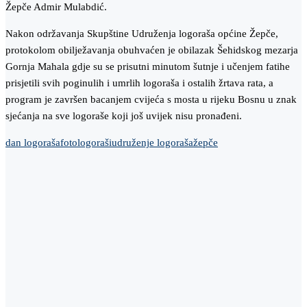
Žepče Admir Mulabdić.
Nakon održavanja Skupštine Udruženja logoraša općine Žepče,
protokolom obilježavanja obuhvaćen je obilazak Šehidskog mezarja
Gornja Mahala gdje su se prisutni minutom šutnje i učenjem fatihe
prisjetili svih poginulih i umrlih logoraša i ostalih žrtava rata, a
program je završen bacanjem cvijeća s mosta u rijeku Bosnu u znak
sjećanja na sve logoraše koji još uvijek nisu pronađeni.
dan logoraša
foto
logoraši
udruženje logoraša
žepče