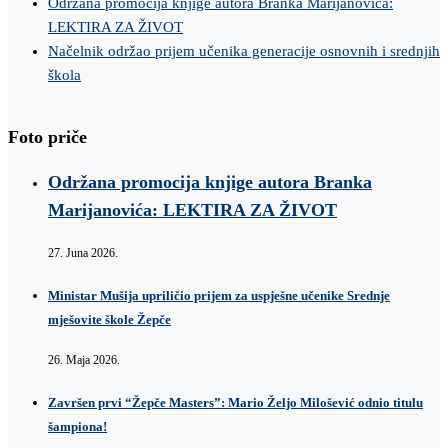
Održana promocija knjige autora Branka Marijanovića:
LEKTIRA ZA ŽIVOT
Načelnik održao prijem učenika generacije osnovnih i srednjih
škola
Foto priče
Održana promocija knjige autora Branka
Marijanovića: LEKTIRA ZA ŽIVOT
27. Juna 2026.
Ministar Mušija upriličio prijem za uspješne učenike Srednje
mješovite škole Žepče
26. Maja 2026.
Završen prvi “Žepče Masters”: Mario Željo Milošević odnio titulu
šampiona!