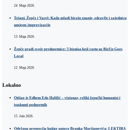
24. Maja 2026.
Tešanj, Žepče i Vareš: Kada mladi biraju znanje, zdravlje i zajednicu
umjesto improvizacije
13. Maja 2026.
Žepče gradi svoje preduzetnice: 5 biznisa koji rastu uz BizUp Goes
Local
12. Maja 2026.
Lokalno
Otišao je Edhem Edo Halilić – vizionar, veliki žepački humanist i
istaknuti poduzetnik
15. Jula 2026.
Održana promocija knjige autora Branka Marijanovića: LEKTIRA