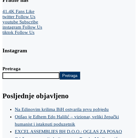
41.4K
Fans
Like
twitter
Follow Us
youtube
Subscribe
instagram
Follow Us
tiktok
Follow Us
Instagram
Pretraga
Pretraga
Posljednje objavljeno
Na Edinovim krilima BiH ostvarila prvu pobjedu
Otišao je Edhem Edo Halilić – vizionar, veliki žepački
humanist i istaknuti poduzetnik
EXCEL ASSEMBLIES BH D.O.O.: OGLAS ZA POSAO