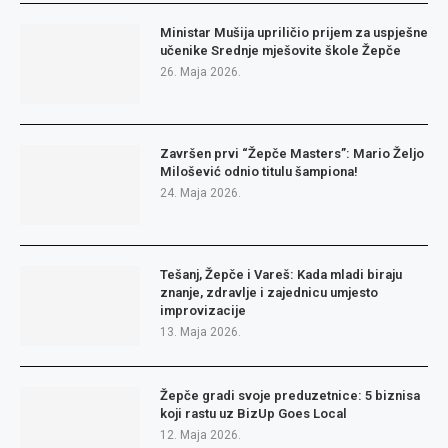
Ministar Mušija upriličio prijem za uspješne
učenike Srednje mješovite škole Žepče
26. Maja 2026.
Završen prvi “Žepče Masters”: Mario Željo
Milošević odnio titulu šampiona!
24. Maja 2026.
Tešanj, Žepče i Vareš: Kada mladi biraju
znanje, zdravlje i zajednicu umjesto
improvizacije
13. Maja 2026.
Žepče gradi svoje preduzetnice: 5 biznisa
koji rastu uz BizUp Goes Local
12. Maja 2026.