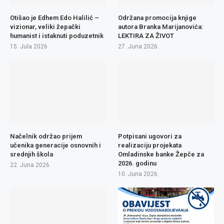
Otišao je Edhem Edo Halilić –
Održana promocija knjige
vizionar, veliki žepački
autora Branka Marijanovića:
humanist i istaknuti poduzetnik
LEKTIRA ZA ŽIVOT
15. Jula 2026.
27. Juna 2026.
Načelnik održao prijem
Potpisani ugovori za
učenika generacije osnovnih i
realizaciju projekata
srednjih škola
Omladinske banke Žepče za
2026. godinu
22. Juna 2026.
10. Juna 2026.