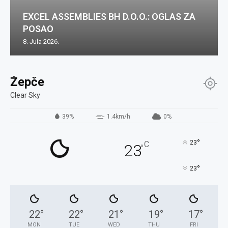
EXCEL ASSEMBLIES BH D.O.O.: OGLAS ZA
POSAO
8. Jula 2026.
Žepče
Clear Sky
39%
1.4km/h
0%
°
23
C
23
°
°
23
22
°
22
°
21
°
19
°
17
°
MON
TUE
WED
THU
FRI