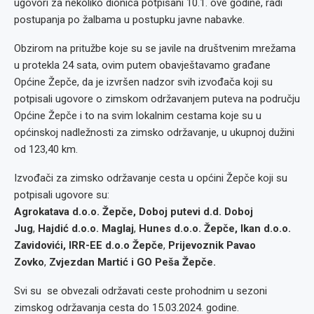
ugovori za nekoliko dionica potpisani 10.1. ove godine, radi
postupanja po žalbama u postupku javne nabavke.
Obzirom na pritužbe koje su se javile na društvenim mrežama
u protekla 24 sata, ovim putem obavještavamo građane
Općine Žepče, da je izvršen nadzor svih izvođača koji su
potpisali ugovore o zimskom održavanjem puteva na području
Općine Žepče i to na svim lokalnim cestama koje su u
općinskoj nadležnosti za zimsko održavanje, u ukupnoj dužini
od 123,40 km.
Izvođači za zimsko održavanje cesta u općini Žepče koji su
potpisali ugovore su:
Agrokatava d.o.o. Žepče,
Doboj putevi d.d. Doboj
Jug
,
Hajdić d.o.o. Maglaj
,
Hunes d.o.o. Žepče, Ikan d.o.o.
Zavidovići, IRR-EE d.o.o Žepče
,
Prijevoznik Pavao
Zovko
,
Zvjezdan Martić
i
GO Peša Žepče.
Svi su se obvezali održavati ceste prohodnim u sezoni
zimskog održavanja cesta do 15.03.2024. godine.