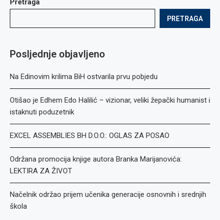
Pretraga
PRETRAGA
Posljednje objavljeno
Na Edinovim krilima BiH ostvarila prvu pobjedu
Otišao je Edhem Edo Halilić – vizionar, veliki žepački humanist i
istaknuti poduzetnik
EXCEL ASSEMBLIES BH D.O.O.: OGLAS ZA POSAO
Održana promocija knjige autora Branka Marijanovića:
LEKTIRA ZA ŽIVOT
Načelnik održao prijem učenika generacije osnovnih i srednjih
škola