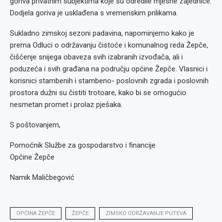
goriva privatnim subjektima koje su odredile mjesne zajednice.
Dodjela goriva je usklađena s vremenskim prilikama.
Sukladno zimskoj sezoni padavina, napominjemo kako je
prema Odluci o održavanju čistoće i komunalnog reda Žepče,
čišćenje snijega obaveza svih izabranih izvođača, ali i
poduzeća i svih građana na području općine Žepče. Vlasnici i
korisnici stambenih i stambeno- poslovnih zgrada i poslovnih
prostora dužni su čistiti trotoare, kako bi se omogućio
nesmetan promet i prolaz pješaka.
S poštovanjem,
Pomoćnik Službe za gospodarstvo i financije
Općine Žepče
Namik Maličbegović
OPĆINA ŽEPČE
ŽEPČE
ZIMSKO ODRŽAVANJE PUTEVA