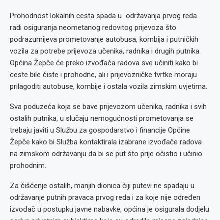
Prohodnost lokalnih cesta spada u održavanja prvog reda
radi osiguranja neometanog redovitog prijevoza što
podrazumijeva prometovanje autobusa, kombija i putničkih
vozila za potrebe prijevoza učenika, radnika i drugih putnika.
Općina Žepče će preko izvođača radova sve učiniti kako bi
ceste bile čiste i prohodne, ali i prijevozničke tvrtke moraju
prilagoditi autobuse, kombije i ostala vozila zimskim uvjetima.
Sva poduzeća koja se bave prijevozom učenika, radnika i svih
ostalih putnika, u slučaju nemogućnosti prometovanja se
trebaju javiti u Službu za gospodarstvo i financije Općine
Žepče kako bi Služba kontaktirala izabrane izvođače radova
na zimskom održavanju da bi se put što prije očistio i učinio
prohodnim.
Za čišćenje ostalih, manjih dionica čiji putevi ne spadaju u
održavanje putnih pravaca prvog reda i za koje nije određen
izvođač u postupku javne nabavke, općina je osigurala dodjelu