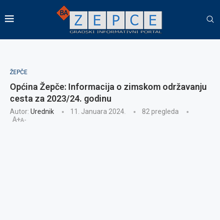
ŽEPČE
Općina Žepče: Informacija o zimskom održavanju
cesta za 2023/24. godinu
Autor:
Urednik
11. Januara 2024.
82
pregleda
A+
A-