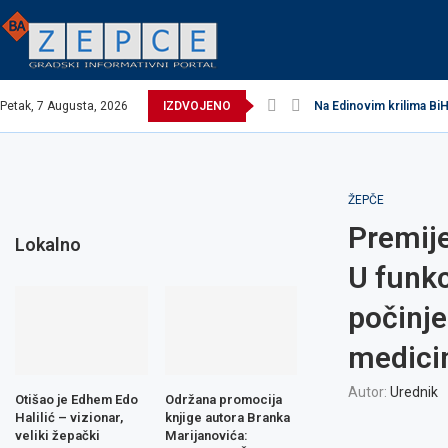
Petak, 7 Augusta, 2026
IZDVOJENO
Na Edinovim krilima BiH
ŽEPČE
Premijer
Lokalno
U funkc
počinje
medici
Autor:
Urednik
Otišao je Edhem Edo
Održana promocija
Halilić – vizionar,
knjige autora Branka
veliki žepački
Marijanovića: