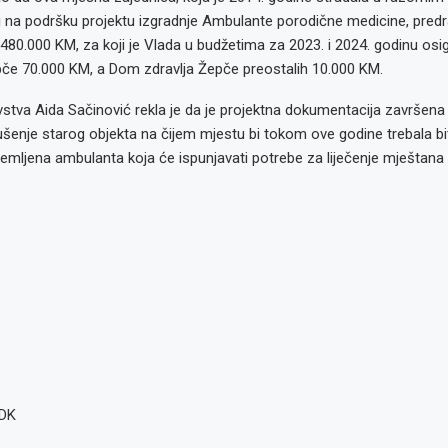
i na podršku projektu izgradnje Ambulante porodične medicine, pred
 480.000 KM, za koji je Vlada u budžetima za 2023. i 2024. godinu osi
če 70.000 KM, a Dom zdravlja Žepče preostalih 10.000 KM.
vstva Aida Sačinović rekla je da je projektna dokumentacija završena
šenje starog objekta na čijem mjestu bi tokom ove godine trebala bi
mljena ambulanta koja će ispunjavati potrebe za liječenje mještana
ZDK