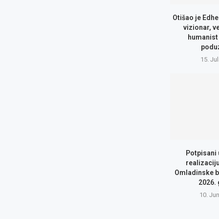
Otišao je Edhe
vizionar, v
humanist 
podu
15. Ju
Potpisani
realizacij
Omladinske b
2026.
10. Ju