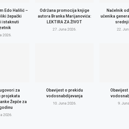
m Edo Halilić –
Održana promocija knjige
Načelnik od
eliki žepački
autora Branka Marijanovića:
učenika genera
i istaknuti
LEKTIRA ZA ŽIVOT
srednji
zetnik
27. Juna 2026.
22. Jun
la 2026.
 ugovori za
Obavijest o prekidu
Obavijest
u projekata
vodosnabdijevanja
vodosnab
anke Žepče za
10. Juna 2026.
9. Jun
 godinu
na 2026.