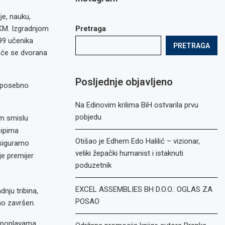
je, nauku,
 KM. Izgradnjom
Pretraga
99 učenika
PRETRAGA
a će se dvorana
Posljednje objavljeno
a posebno
Na Edinovim krilima BiH ostvarila prvu
pobjedu
om smislu
cipima
Otišao je Edhem Edo Halilić – vizionar,
osiguramo
veliki žepački humanist i istaknuti
je premijer
poduzetnik
EXCEL ASSEMBLIES BH D.O.O.: OGLAS ZA
nju tribina,
POSAO
no završen.
m poplavama,