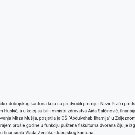
čko-dobojskog kantona koju su predvodili premijer Nezir Pivić i preds
 Huskić, a u kojoj su bili i ministri zdravstva Aida Salčinović, finans
ovanja Mirza Mušija, posjetila je OŠ “Abdulvehab Ilhamija” u Željezno
krajem prošle godine u funkciju puštena fiskulturna dvorana čiju je iz
om finansirala Vlada Zeničko-dobojskog kantona.