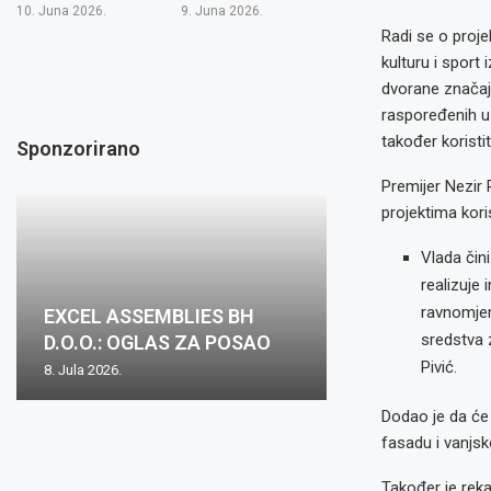
10. Juna 2026.
9. Juna 2026.
Radi se o proje
kulturu i sport
dvorane značajn
raspoređenih u 
također koristit
Sponzorirano
Premijer Nezir 
projektima kori
Vlada čini
realizuje
ravnomjer
EXCEL ASSEMBLIES BH
sredstva 
D.O.O.: OGLAS ZA POSAO
Pivić.
8. Jula 2026.
Dodao je da će 
fasadu i vanjs
Također je reka