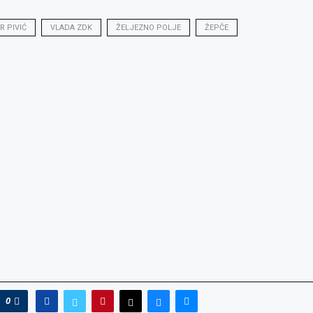
R PIVIĆ
VLADA ZDK
ŽELJEZNO POLJE
ŽEPČE
0