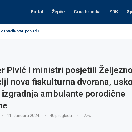
Portal
Žepče
Crna hronika
ZDK
Sp
 ostvarila prvu pobjedu
 Pivić i ministri posjetili Željezno
iji nova fiskulturna dvorana, usk
 izgradnja ambulante porodične
ne
11. Januara 2024.
40
pregleda
A+
A-