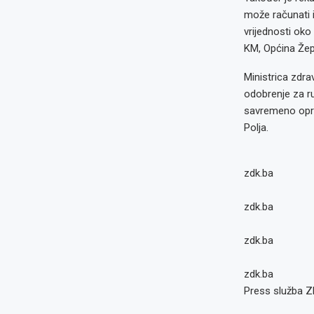
može računati 
vrijednosti oko
KM, Općina Žep
Ministrica zdra
odobrenje za ru
savremeno opre
Polja.
zdk.ba
zdk.ba
zdk.ba
zdk.ba
Press služba 