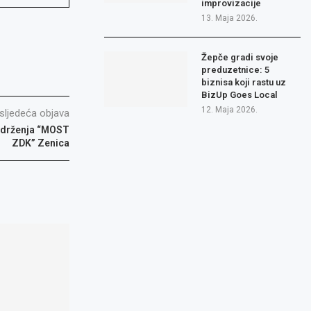
improvizacije
13. Maja 2026.
Žepče gradi svoje
preduzetnice: 5
biznisa koji rastu uz
BizUp Goes Local
12. Maja 2026.
sljedeća objava
Udrženja “MOST
ZDK” Zenica