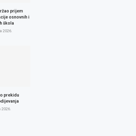
ržao prijem
cije osnovnih i
h škola
a 2026.
 o prekidu
dijevanja
a 2026.