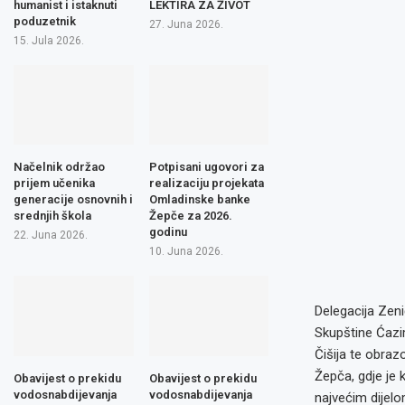
humanist i istaknuti
LEKTIRA ZA ŽIVOT
poduzetnik
27. Juna 2026.
15. Jula 2026.
Načelnik održao
Potpisani ugovori za
prijem učenika
realizaciju projekata
generacije osnovnih i
Omladinske banke
srednjih škola
Žepče za 2026.
godinu
22. Juna 2026.
10. Juna 2026.
Delegacija Zeni
Skupštine Ćazim
Čišija te obraz
Žepča, gdje je 
Obavijest o prekidu
Obavijest o prekidu
vodosnabdijevanja
vodosnabdijevanja
najvećim dijel