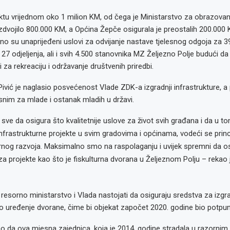
ktu vrijednom oko 1 milion KM, od čega je Ministarstvo za obrazovan
 izdvojilo 800.000 KM, a Općina Žepče osigurala je preostalih 200.000
o su unaprijeđeni uslovi za odvijanje nastave tjelesnog odgoja za 3
27 odjeljenja, ali i svih 4.500 stanovnika MZ Željezno Polje budući d
i za rekreaciju i održavanje društvenih priredbi.
Pivić je naglasio posvećenost Vlade ZDK-a izgradnji infrastrukture, 
snim za mlade i ostanak mladih u državi.
 sve da osigura što kvalitetnije uslove za život svih građana i da u t
 infrastrukturne projekte u svim gradovima i općinama, vodeći se prin
nog razvoja. Maksimalno smo na raspolaganju i uvijek spremni da 
za projekte kao što je fiskulturna dvorana u Željeznom Polju – rekao 
resorno ministarstvo i Vlada nastojati da osiguraju sredstva za izgrad
ko uređenje dvorane, čime bi objekat započet 2020. godine bio potpu
o da ova mjesna zajednica, koja je 2014. godine stradala u razorni