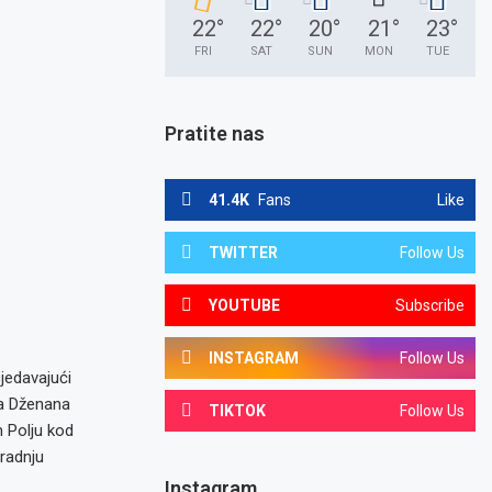
22
°
22
°
20
°
21
°
23
°
FRI
SAT
SUN
MON
TUE
Pratite nas
41.4K
Fans
Like
TWITTER
Follow Us
YOUTUBE
Subscribe
INSTAGRAM
Follow Us
jedavajući
ija Dženana
TIKTOK
Follow Us
m Polju kod
gradnju
Instagram