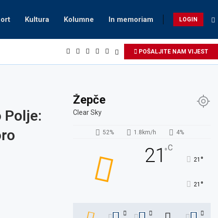
ort
Kultura
Kolumne
In memoriam
LOGIN
POŠALJITE NAM VIJEST
Žepče
 Polje:
Clear Sky
oro
52%
1.8km/h
4%
C
21
°
°
21
°
21