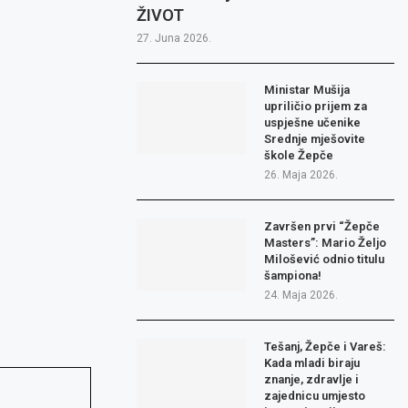
ŽIVOT
27. Juna 2026.
Ministar Mušija
upriličio prijem za
uspješne učenike
Srednje mješovite
škole Žepče
26. Maja 2026.
Završen prvi “Žepče
Masters”: Mario Željo
Milošević odnio titulu
šampiona!
24. Maja 2026.
Tešanj, Žepče i Vareš:
Kada mladi biraju
znanje, zdravlje i
zajednicu umjesto